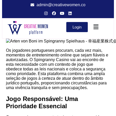
admin@creativewomen.co
Login
Os jogadores portugueses procuram, cada vez mais,
momentos de entretenimento online que sejam fiáveis e
autorizadas. O Spingranny Casino vai ao encontro de
esta necessidade com um contexto de jogo que
obedece todas as leis nacionais e coloca a segurança
como prioridade. Esta plataforma combina uma ampla
seleção de jogos à certeza de atuar dentro do âmbito
jurídico português, proporcionando circunstâncias para
uma vivência tranquila e sem preocupações.
Jogo Responsável: Uma
Prioridade Essencial