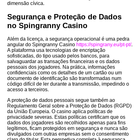
dimensão cívica.
Segurança e Proteção de Dados
no Spingranny Casino
Além da licença, a segurança operacional é uma pedra
angular do Spingranny Casino
https://spingrany.eu/pt-pt/
.
A plataforma usa tecnologias de encriptação
sofisticadas, do tipo usado pelos bancos, para
salvaguardar as transações financeiras e os dados
pessoais dos jogadores. Na prática, informações
confidenciais como os detalhes de um cartão ou um
documento de identificação são transformadas num
código difícil de ler durante a transmissão, impedindo o
acesso a terceiros.
A proteção de dados pessoais segue também ao
Regulamento Geral sobre a Proteção de Dados (RGPD)
da União Europeia. O casino aplica políticas de
privacidade severas. Estas políticas certificam que os
dados dos jogadores são recolhidos apenas para fins
legítimos, ficam protegidos em segurança e nunca são
divulgados com outras empresas sem o consentimento
claro do titular. Esta perspetiva completa à segurança