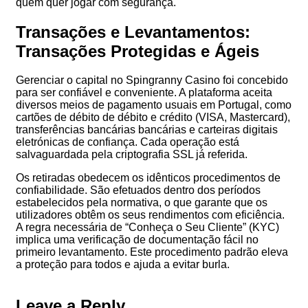
quem quer jogar com segurança.
Transações e Levantamentos:
Transações Protegidas e Ágeis
Gerenciar o capital no Spingranny Casino foi concebido
para ser confiável e conveniente. A plataforma aceita
diversos meios de pagamento usuais em Portugal, como
cartões de débito de débito e crédito (VISA, Mastercard),
transferências bancárias bancárias e carteiras digitais
eletrónicas de confiança. Cada operação está
salvaguardada pela criptografia SSL já referida.
Os retiradas obedecem os idênticos procedimentos de
confiabilidade. São efetuados dentro dos períodos
estabelecidos pela normativa, o que garante que os
utilizadores obtêm os seus rendimentos com eficiência.
A regra necessária de “Conheça o Seu Cliente” (KYC)
implica uma verificação de documentação fácil no
primeiro levantamento. Este procedimento padrão eleva
a proteção para todos e ajuda a evitar burla.
Leave a Reply