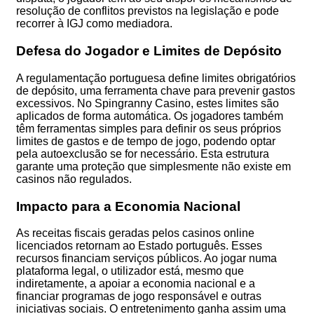
resolução de conflitos previstos na legislação e pode
recorrer à IGJ como mediadora.
Defesa do Jogador e Limites de Depósito
A regulamentação portuguesa define limites obrigatórios
de depósito, uma ferramenta chave para prevenir gastos
excessivos. No Spingranny Casino, estes limites são
aplicados de forma automática. Os jogadores também
têm ferramentas simples para definir os seus próprios
limites de gastos e de tempo de jogo, podendo optar
pela autoexclusão se for necessário. Esta estrutura
garante uma proteção que simplesmente não existe em
casinos não regulados.
Impacto para a Economia Nacional
As receitas fiscais geradas pelos casinos online
licenciados retornam ao Estado português. Esses
recursos financiam serviços públicos. Ao jogar numa
plataforma legal, o utilizador está, mesmo que
indiretamente, a apoiar a economia nacional e a
financiar programas de jogo responsável e outras
iniciativas sociais. O entretenimento ganha assim uma