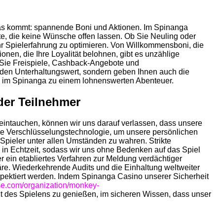
was kommt: spannende Boni und Aktionen. Im Spinanga
e, die keine Wünsche offen lassen. Ob Sie Neuling oder
 Ihr Spielerfahrung zu optimieren. Von Willkommensboni, die
onen, die Ihre Loyalität belohnen, gibt es unzählige
n Sie Freispiele, Cashback-Angebote und
 den Unterhaltungswert, sondern geben Ihnen auch die
h im Spinanga zu einem lohnenswerten Abenteuer.
er Teilnehmer
intauchen, können wir uns darauf verlassen, dass unsere
rne Verschlüsselungstechnologie, um unsere persönlichen
Spieler unter allen Umständen zu wahren. Strikte
 Echtzeit, sodass wir uns ohne Bedenken auf das Spiel
 ein etabliertes Verfahren zur Meldung verdächtiger
äre. Wiederkehrende Audits und die Einhaltung weltweiter
espektiert werden. Indem Spinanga Casino unserer Sicherheit
se.com/organization/monkey-
it des Spielens zu genießen, im sicheren Wissen, dass unser