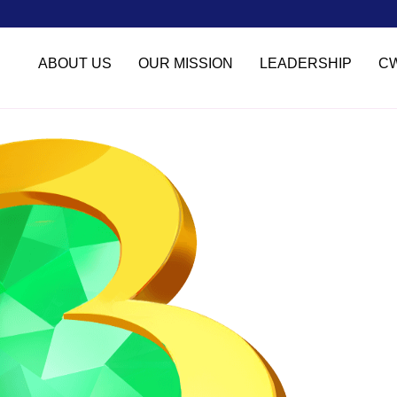
ABOUT US
OUR MISSION
LEADERSHIP
C