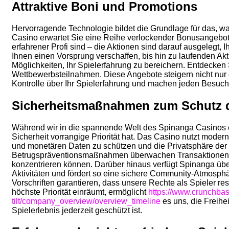
Attraktive Boni und Promotions
Hervorragende Technologie bildet die Grundlage für das, 
Casino erwartet Sie eine Reihe verlockender Bonusangebot
erfahrener Profi sind – die Aktionen sind darauf ausgelegt,
Ihnen einen Vorsprung verschaffen, bis hin zu laufenden Akti
Möglichkeiten, Ihr Spielerfahrung zu bereichern. Entdecke
Wettbewerbsteilnahmen. Diese Angebote steigern nicht nur
Kontrolle über Ihr Spielerfahrung und machen jeden Besuc
Sicherheitsmaßnahmen zum Schutz d
Während wir in die spannende Welt des Spinanga Casinos e
Sicherheit vorrangige Priorität hat. Das Casino nutzt mode
und monetären Daten zu schützen und die Privatsphäre der 
Betrugspräventionsmaßnahmen überwachen Transaktionen in
konzentrieren können. Darüber hinaus verfügt Spinanga über
Aktivitäten und fördert so eine sichere Community-Atmosph
Vorschriften garantieren, dass unsere Rechte als Spieler r
höchste Priorität einräumt, ermöglicht
https://www.crunchba
tilt/company_overview/overview_timeline
es uns, die Freihe
Spielerlebnis jederzeit geschützt ist.