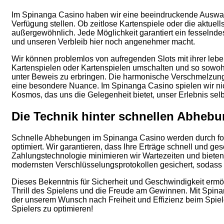
Im Spinanga Casino haben wir eine beeindruckende Auswahl 
Verfügung stellen. Ob zeitlose Kartenspiele oder die aktuells
außergewöhnlich. Jede Möglichkeit garantiert ein fesselnde
und unseren Verbleib hier noch angenehmer macht.
Wir können problemlos von aufregenden Slots mit ihrer lebe
Kartenspielen oder Kartenspielen umschalten und so sowohl 
unter Beweis zu erbringen. Die harmonische Verschmelzun
eine besondere Nuance. Im Spinanga Casino spielen wir nich
Kosmos, das uns die Gelegenheit bietet, unser Erlebnis selb
Die Technik hinter schnellen Abheb
Schnelle Abhebungen im Spinanga Casino werden durch fortsc
optimiert. Wir garantieren, dass Ihre Erträge schnell und g
Zahlungstechnologie minimieren wir Wartezeiten und bieten
modernsten Verschlüsselungsprotokollen gesichert, sodass 
Dieses Bekenntnis für Sicherheit und Geschwindigkeit ermög
Thrill des Spielens und die Freude am Gewinnen. Mit Spin
der unserem Wunsch nach Freiheit und Effizienz beim Spiele
Spielers zu optimieren!