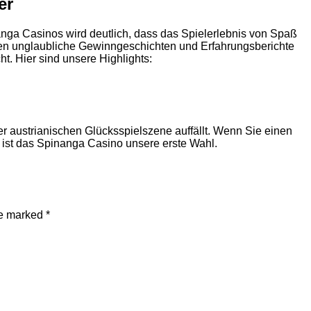
er
nga Casinos wird deutlich, dass das Spielerlebnis von Spaß
ben unglaubliche Gewinngeschichten und Erfahrungsberichte
ht. Hier sind unsere Highlights:
r austrianischen Glücksspielszene auffällt. Wenn Sie einen
, ist das Spinanga Casino unsere erste Wahl.
re marked
*