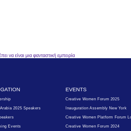
ει να είναι μια φανταστική εμπειρία
IGATION
EVENTS
rship
Creative Women Forum 2025
 Arabia 2025 Speakers
Inauguration Assembly New York
peakers
Creative Women Platform Forum L
ing Events
Creative Women Forum 2024