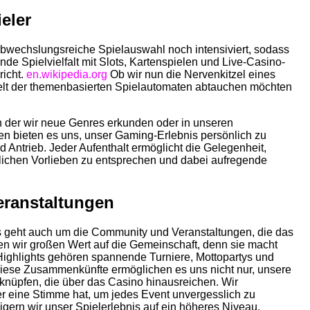
ieler
abwechslungsreiche Spielauswahl noch intensiviert, sodass
ende Spielvielfalt mit Slots, Kartenspielen und Live-Casino-
richt.
en.wikipedia.org
Ob wir nun die Nervenkitzel eines
Welt der themenbasierten Spielautomaten abtauchen möchten
in der wir neue Genres erkunden oder in unseren
en bieten es uns, unser Gaming-Erlebnis persönlich zu
d Antrieb. Jeder Aufenthalt ermöglicht die Gelegenheit,
ichen Vorlieben zu entsprechen und dabei aufregende
eranstaltungen
s geht auch um die Community und Veranstaltungen, die das
n wir großen Wert auf die Gemeinschaft, denn sie macht
ighlights gehören spannende Turniere, Mottopartys und
iese Zusammenkünfte ermöglichen es uns nicht nur, unsere
 knüpfen, die über das Casino hinausreichen. Wir
der eine Stimme hat, um jedes Event unvergesslich zu
rn wir unser Spielerlebnis auf ein höheres Niveau.