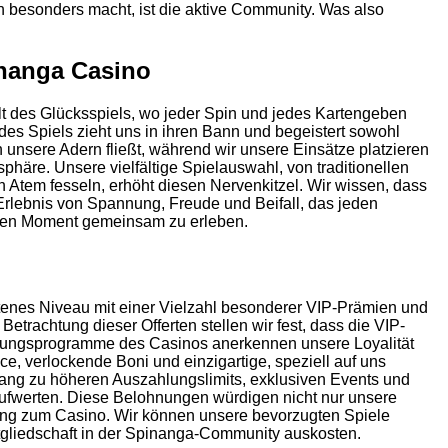
h besonders macht, ist die aktive Community. Was also
inanga Casino
lt des Glücksspiels, wo jeder Spin und jedes Kartengeben
es Spiels zieht uns in ihren Bann und begeistert sowohl
 unsere Adern fließt, während wir unsere Einsätze platzieren
sphäre. Unsere vielfältige Spielauswahl, von traditionellen
n Atem fesseln, erhöht diesen Nervenkitzel. Wir wissen, dass
Erlebnis von Spannung, Freude und Beifall, das jeden
nden Moment gemeinsam zu erleben.
ttenes Niveau mit einer Vielzahl besonderer VIP-Prämien und
Betrachtung dieser Offerten stellen wir fest, dass die VIP-
ndungsprogramme des Casinos anerkennen unsere Loyalität
, verlockende Boni und einzigartige, speziell auf uns
ang zu höheren Auszahlungslimits, exklusiven Events und
aufwerten. Diese Belohnungen würdigen nicht nur unsere
ung zum Casino. Wir können unsere bevorzugten Spiele
itgliedschaft in der Spinanga-Community auskosten.