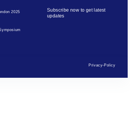
Subscribe now to get latest
ondon 2025
updates
 Symposium
Privacy-Policy