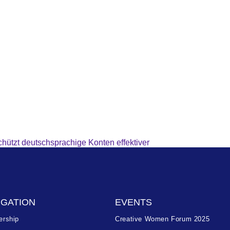
hützt deutschsprachige Konten effektiver
IGATION
EVENTS
rship
Creative Women Forum 2025