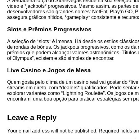
A verdadeira força do Stonevegas reside na sua seleção. Id
vídeo e *jackpots* progressivos. Mesmo assim, as partes de
desenvolvedores são grandes nomes: NetEnt, Play’n GO, Pr
assegura gráficos nítidos, *gameplay* consistente e recurs
Slots e Prêmios Progressivos
A seleção de *slots* é imensa. Há desde os estilos clássicos
de rondas de bónus. Os jackpots progressivos, como os da
prémios que podem alcançar valores astronómicos. Títulos 
of Olympus”, existem e são simples de encontrar.
Live Casino e Jogos de Mesa
Quem gosta pelo clima de um casino real vai gostar do *liv
streams em direto, com *dealers* qualificados. Pode sentar
explorar variantes como “Lightning Roulette”. Os jogos d
encontram, uma boa opção para praticar estratégias sem pr
Leave a Reply
Your email address will not be published.
Required fields a