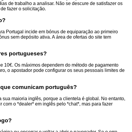
ias de trabalho a analisar. Não se descure de satisfazer os
de fazer o solicitação.
o?
a Portugal incide em bónus de equiparação ao primeiro
nus sem depósito ativa. A área de ofertas do site tem
res portugueses?
tir de 10€. Os máximos dependem do método de pagamento
uro, o apostador pode configurar os seus pessoais limites de
rs* que comunicam português?
ua maioria inglês, porque a clientela é global. No entanto,
r com o *dealer* em inglês pelo *chat*, mas para fazer
jogo?
ágina ou encerrar e voltar a abrir o navegador. Se o erro