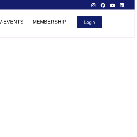
W-EVENTS
MEMBERSHIP
Login