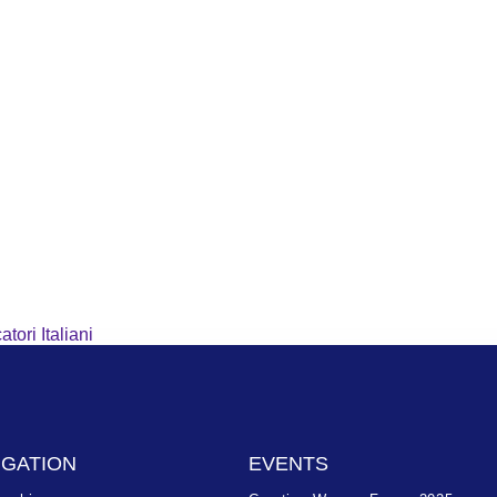
tori Italiani
IGATION
EVENTS