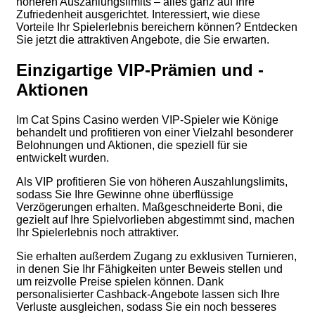
höheren Auszahlungslimits – alles ganz auf Ihre
Zufriedenheit ausgerichtet. Interessiert, wie diese
Vorteile Ihr Spielerlebnis bereichern können? Entdecken
Sie jetzt die attraktiven Angebote, die Sie erwarten.
Einzigartige VIP-Prämien und -
Aktionen
Im Cat Spins Casino werden VIP-Spieler wie Könige
behandelt und profitieren von einer Vielzahl besonderer
Belohnungen und Aktionen, die speziell für sie
entwickelt wurden.
Als VIP profitieren Sie von höheren Auszahlungslimits,
sodass Sie Ihre Gewinne ohne überflüssige
Verzögerungen erhalten. Maßgeschneiderte Boni, die
gezielt auf Ihre Spielvorlieben abgestimmt sind, machen
Ihr Spielerlebnis noch attraktiver.
Sie erhalten außerdem Zugang zu exklusiven Turnieren,
in denen Sie Ihr Fähigkeiten unter Beweis stellen und
um reizvolle Preise spielen können. Dank
personalisierter Cashback-Angebote lassen sich Ihre
Verluste ausgleichen, sodass Sie ein noch besseres