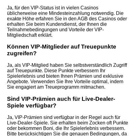
Ja, für den VIP-Status ist in vielen Casinos
üblicherweise eine Mindesteinzahlung notwendig. Die
exakte Höhe erfahren Sie in den AGB des Casinos oder
erhalten Sie beim Kundendienst, der Ihnen die
Teilnahmebedingungen und Vorteile der VIP-
Mitgliedschaft erklärt.
Können VIP-Mitglieder auf Treuepunkte
zugreifen?
Ja, als VIP-Mitglied haben Sie selbstverständlich Zugriff
auf Treuepunkte. Diese Punkte verbessern Ihr
Spielerlebnis und bieten Ihnen Prämien und exklusive
Angebote. Verwenden Sie Ihre Vorteile optimal, indem
Sie engagiert am Treueprogramm mitmachen.
Sind VIP-Prämien auch für Live-Dealer-
Spiele verfügbar?
Ja, VIP-Prämien sind verfügbar in der Regel auch für
Live-Dealer-Spiele. Sie erhalten beim Zocken oft Punkte
oder bekommen Boni, die Ihr Spielerlebnis verbessern.
Bitte berücksichtigen Sie die genauen Bedingungen, da