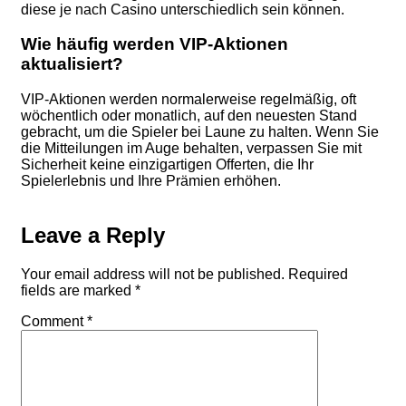
diese je nach Casino unterschiedlich sein können.
Wie häufig werden VIP-Aktionen
aktualisiert?
VIP-Aktionen werden normalerweise regelmäßig, oft
wöchentlich oder monatlich, auf den neuesten Stand
gebracht, um die Spieler bei Laune zu halten. Wenn Sie
die Mitteilungen im Auge behalten, verpassen Sie mit
Sicherheit keine einzigartigen Offerten, die Ihr
Spielerlebnis und Ihre Prämien erhöhen.
Leave a Reply
Your email address will not be published.
Required
fields are marked
*
Comment
*