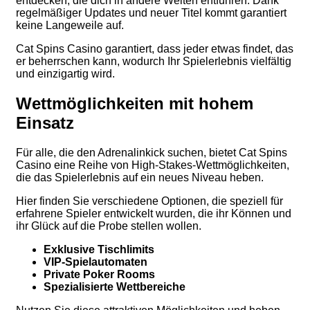
entdecken, die dich in andere Welten entführen. Dank
regelmäßiger Updates und neuer Titel kommt garantiert
keine Langeweile auf.
Cat Spins Casino garantiert, dass jeder etwas findet, das
er beherrschen kann, wodurch Ihr Spielerlebnis vielfältig
und einzigartig wird.
Wettmöglichkeiten mit hohem
Einsatz
Für alle, die den Adrenalinkick suchen, bietet Cat Spins
Casino eine Reihe von High-Stakes-Wettmöglichkeiten,
die das Spielerlebnis auf ein neues Niveau heben.
Hier finden Sie verschiedene Optionen, die speziell für
erfahrene Spieler entwickelt wurden, die ihr Können und
ihr Glück auf die Probe stellen wollen.
Exklusive Tischlimits
VIP-Spielautomaten
Private Poker Rooms
Spezialisierte Wettbereiche