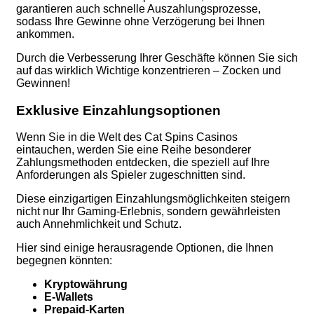
garantieren auch schnelle Auszahlungsprozesse,
sodass Ihre Gewinne ohne Verzögerung bei Ihnen
ankommen.
Durch die Verbesserung Ihrer Geschäfte können Sie sich
auf das wirklich Wichtige konzentrieren – Zocken und
Gewinnen!
Exklusive Einzahlungsoptionen
Wenn Sie in die Welt des Cat Spins Casinos
eintauchen, werden Sie eine Reihe besonderer
Zahlungsmethoden entdecken, die speziell auf Ihre
Anforderungen als Spieler zugeschnitten sind.
Diese einzigartigen Einzahlungsmöglichkeiten steigern
nicht nur Ihr Gaming-Erlebnis, sondern gewährleisten
auch Annehmlichkeit und Schutz.
Hier sind einige herausragende Optionen, die Ihnen
begegnen könnten:
Kryptowährung
E-Wallets
Prepaid-Karten