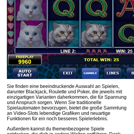
Sie finden eine beeindruckende Auswahl an Spielen,
darunter Blackjack, Roulette und Poker, die jeweils mit
einzigartigen Varianten daherkommen, die für Spannung
und Anspruch sorgen. Wenn Sie traditionelle
Spielautomaten bevorzugen, bietet die große Sammlung
an Video-Slots lebendige Grafiken und neuartige
Funktionen für ein noch besseres Spielerlebnis.
Außerdem kannst du themenbezogene Spiele