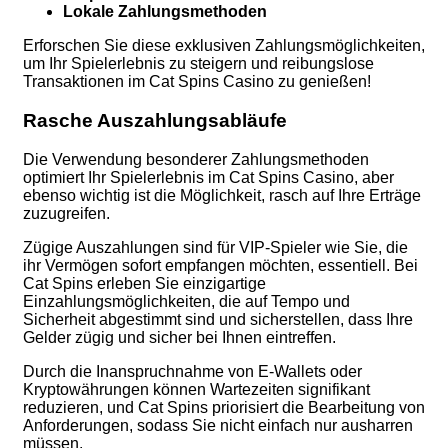
Lokale Zahlungsmethoden
Erforschen Sie diese exklusiven Zahlungsmöglichkeiten,
um Ihr Spielerlebnis zu steigern und reibungslose
Transaktionen im Cat Spins Casino zu genießen!
Rasche Auszahlungsabläufe
Die Verwendung besonderer Zahlungsmethoden
optimiert Ihr Spielerlebnis im Cat Spins Casino, aber
ebenso wichtig ist die Möglichkeit, rasch auf Ihre Erträge
zuzugreifen.
Zügige Auszahlungen sind für VIP-Spieler wie Sie, die
ihr Vermögen sofort empfangen möchten, essentiell. Bei
Cat Spins erleben Sie einzigartige
Einzahlungsmöglichkeiten, die auf Tempo und
Sicherheit abgestimmt sind und sicherstellen, dass Ihre
Gelder zügig und sicher bei Ihnen eintreffen.
Durch die Inanspruchnahme von E-Wallets oder
Kryptowährungen können Wartezeiten signifikant
reduzieren, und Cat Spins priorisiert die Bearbeitung von
Anforderungen, sodass Sie nicht einfach nur ausharren
müssen.