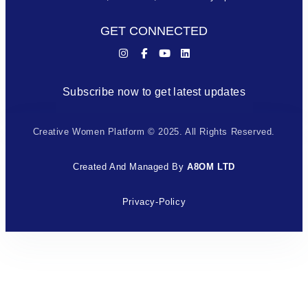
GET CONNECTED
Subscribe now to get latest updates
Creative Women Platform © 2025. All Rights Reserved.
Created And Managed By
A8OM LTD
Privacy-Policy