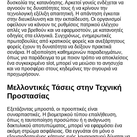
δυσκολία της κατανόησης. Αρκετοί γονείς ενδέχεται να
αγνοούν τις δυνατότητες τους ή να κρίνουν την
τεχνολογική εξέλιξη απαιτητική. Η απάντηση έγκειται
στην διευκόλυνση και την εκπαίδευση. Οι οργανισμοί
οφείλουν να κάνουν τις ρυθμίσεις πατρικού ελέγχου
απλές να βρεθούν και να εφαρμοστούν, με κατανοητές
οδηγίες στα ελληνικά. Συγχρόνως, ενημερωτικές
πρωτοβουλίες από κρατικούς φορείς και ανεξάρτητους
φορείς έχουν τη δυνατότητα να δείξουν πρακτικά
σενάρια. Η αξιοποίηση καθημερινών παραδειγμάτων,
όπως για παράδειγμα το με ποιον τρόπο να αποκλείσεις
ένα συγκεκριμένο slot, μπορεί να μειώσει το ανησυχία
και να προσφέρει στους κηδεμόνες την σιγουριά να
προχωρήσουν.
Μελλοντικές Τάσεις στην Τεχνική
Προστασίας
Εξετάζοντας μπροστά, οι προοπτικές είναι
συναρπαστικές. Η βιομετρικού τύπου επαλήθευση,
όπως η ταυτοποίηση προσώπου ή η ανάγνωση
δακτυλικού αποτυπώματος, μπορεί να εφαρμόσει ένα
ακόμη στρώμα ασφάλειας. Θα εγγυάται ότι μόνο ο
εξουσιοδοτημένος κάτοχος ενός λογαριασμού δύναται να