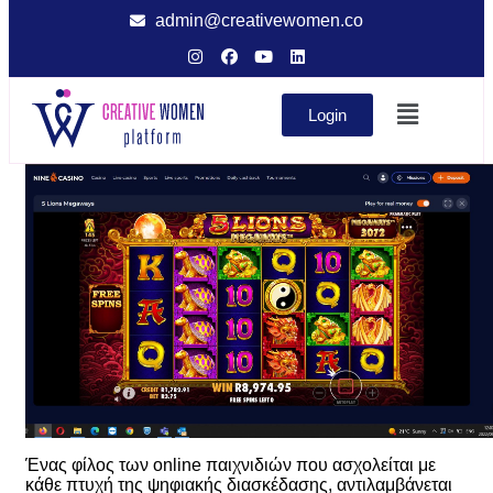
admin@creativewomen.co
Login
Ένας φίλος των online παιχνιδιών που ασχολείται με
κάθε πτυχή της ψηφιακής διασκέδασης, αντιλαμβάνεται