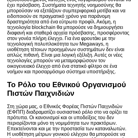
έχει πρόσβαση. Συστήματα τεχνητής νοημοσύνης θα
μπορούσαν να εξετάζουν συμπεριφορικά μοτίβα και να
ειδοποιούν σε πραγματικό χρόνο για παράνομη
δραστηριότητα από ένα εύτρωτο προφίλ. Ακόμη, η
τεχνολογία blockchain θα μπορούσε να δημιουργήσει
διαφανή και σταθερά αρχεία πρόσβασης, προσφέροντας
στον γονέα πλήρη έλεγχο. Για ένα φρουτάκι με την
τεχνολογική πολυπλοκότητα των Megaways, η
υιοθέτηση τέτοιων προηγμένων συστημάτων δεν είναι
απλώς πιθανή. Είναι μια λογική εξέλιξη. Αυτές οι νέες
τεχνολογίες μπορούν να μεταμορφώσουν τον
οικογενειακό έλεγχο από ένα στατικό φίλτρο σε ένα
νοήμον και προσαρμόσιμο σύστημα υποστήριξης.
Το Ρόλο του Εθνικού Οργανισμού
Πιστών Παιχνιδιών
Στη χώρα μας, ο Εθνικός Φορέας Πιστών Παιχνιδιών
(ΕΦΠΠ) διαδραματίζει ουσιαστικό ρόλο στο να ορίζει τα
πρότυπα. Οι κανονισμοί και οι υποδείξεις του δεν
περιορίζονται μόνο τη νομιμότητα των πρακτόρων.
Επεκτείνονται και με την προστασία των καταναλωτών.
Η υιοθέτηση μέτρων γονικού ελέγχου θα μπορούσε να