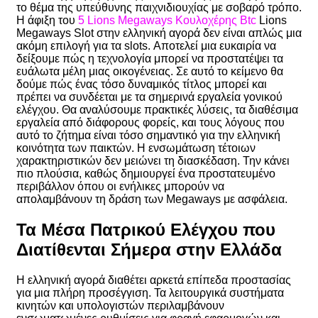
το θέμα της υπεύθυνης παιχνιδιουχίας με σοβαρό τρόπο.
Η άφιξη του
5 Lions Megaways Κουλοχέρης Btc
Lions
Megaways Slot στην ελληνική αγορά δεν είναι απλώς μια
ακόμη επιλογή για τα slots. Αποτελεί μια ευκαιρία να
δείξουμε πώς η τεχνολογία μπορεί να προστατέψει τα
ευάλωτα μέλη μιας οικογένειας. Σε αυτό το κείμενο θα
δούμε πώς ένας τόσο δυναμικός τίτλος μπορεί και
πρέπει να συνδέεται με τα σημερινά εργαλεία γονικού
ελέγχου. Θα αναλύσουμε πρακτικές λύσεις, τα διαθέσιμα
εργαλεία από διάφορους φορείς, και τους λόγους που
αυτό το ζήτημα είναι τόσο σημαντικό για την ελληνική
κοινότητα των παικτών. Η ενσωμάτωση τέτοιων
χαρακτηριστικών δεν μειώνει τη διασκέδαση. Την κάνει
πιο πλούσια, καθώς δημιουργεί ένα προστατευμένο
περιβάλλον όπου οι ενήλικες μπορούν να
απολαμβάνουν τη δράση των Megaways με ασφάλεια.
Τα Μέσα Πατρικού Ελέγχου που
Διατίθενται Σήμερα στην Ελλάδα
Η ελληνική αγορά διαθέτει αρκετά επίπεδα προστασίας
για μια πλήρη προσέγγιση. Τα λειτουργικά συστήματα
κινητών και υπολογιστών περιλαμβάνουν