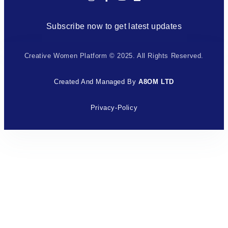
Subscribe now to get latest updates
Creative Women Platform © 2025. All Rights Reserved.
Created And Managed By
A8OM LTD
Privacy-Policy