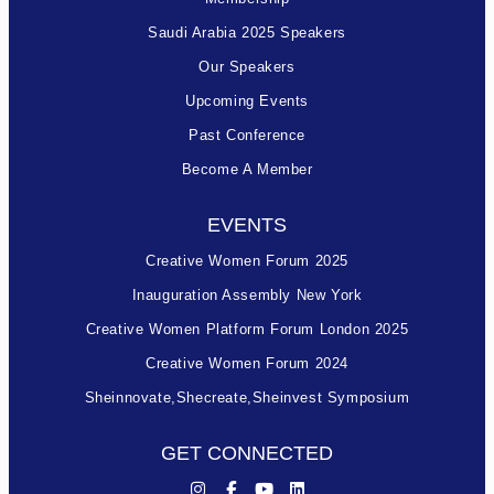
Saudi Arabia 2025 Speakers
Our Speakers
Upcoming Events
Past Conference
Become A Member
EVENTS
Creative Women Forum 2025
Inauguration Assembly New York
Creative Women Platform Forum London 2025
Creative Women Forum 2024
Sheinnovate,shecreate,sheinvest Symposium
GET CONNECTED