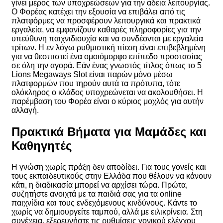
γίνει μέρος των υποχρεώσεων για την άδεια λειτουργίας.
Ο Φορέας κατέχει την εξουσία να επιβάλει από τις
πλατφόρμες να προσφέρουν λειτουργικά και πρακτικά
εργαλεία, να εμφανίζουν καθαρές πληροφορίες για την
υπεύθυνη παιχνιδιουχία και να συνδέονται με εργαλεία
τρίτων. Η εν λόγω ρυθμιστική πίεση είναι επιβεβλημένη
για να θεσπιστεί ένα ομοιόμορφο επίπεδο προστασίας
σε όλη την αγορά. Εάν ένας γνωστός τίτλος όπως το 5
Lions Megaways Slot είναι παρών μόνο μέσω
πλατφορμών που τηρούν αυτά τα πρότυπα, τότε
ολόκληρος ο κλάδος υποχρεώνεται να ακολουθήσει. Η
παρέμβαση του Φορέα είναι ο κύριος μοχλός για αυτήν
αλλαγή.
Πρακτικά Βήματα για Μαμάδες και
Καθηγητές
Η γνώση χωρίς πράξη δεν αποδίδει. Για τους γονείς και
τους εκπαιδευτικούς στην Ελλάδα που θέλουν να κάνουν
κάτι, η διαδικασία μπορεί να αρχίσει τώρα. Πρώτα,
συζητήστε ανοιχτά με τα παιδιά σας για τα online
παιχνίδια και τους ενδεχόμενους κινδύνους. Κάντε το
χωρίς να δημιουργείτε ταμπού, αλλά με ειλικρίνεια. Στη
συνέχεια, εξερευνήστε τις ρυθμίσεις γονικού ελέγχου