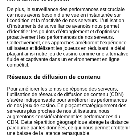
De plus, la surveillance des performances est cruciale
car nous avons besoin d’une vue en instantanée sur
l’condition et la réactivité de nos serveurs. L’utilisation
d’instruments de surveillance avancés nous permet
d’identifier les goulots d’étranglement et d’optimiser
proactivement les performances de nos serveurs.
Collectivement, ces approches améliorent l’expérience
utilisateur et fidélisent les joueurs en réduisant la délai,
plaçant ainsi notre jeu de casino comme une alternative
fluide et captivante dans un environnement en ligne
compétitif.
Réseaux de diffusion de contenu
Pour améliorer les temps de réponse des serveurs,
l’utilisation de réseaux de diffusion de contenu (CDN)
s’avère indispensable pour améliorer les performances
de nos jeux de casino. En plaçant stratégiquement des
serveurs plus proches de nos utilisateurs, nous
augmentons considérablement les performances du
CDN. Cette répartition géographique abrège la distance
parcourue par les données, ce qui nous permet d’obtenir
une baisse de la latence remarquable.