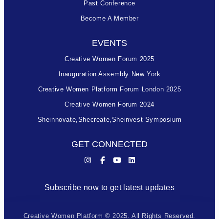
Past Conference
Become A Member
EVENTS
Creative Women Forum 2025
Inauguration Assembly New York
Creative Women Platform Forum London 2025
Creative Women Forum 2024
Sheinnovate,shecreate,sheinvest Symposium
GET CONNECTED
Subscribe now to get latest updates
Creative Women Platform © 2025. All Rights Reserved.