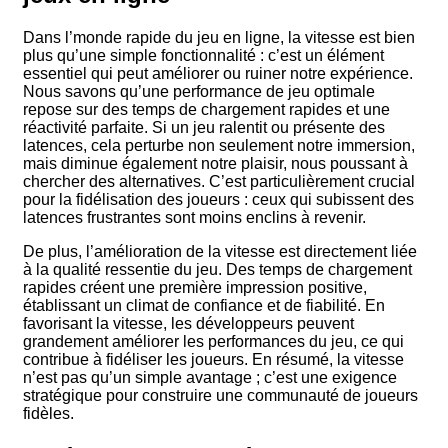
Dans l’monde rapide du jeu en ligne, la vitesse est bien
plus qu’une simple fonctionnalité : c’est un élément
essentiel qui peut améliorer ou ruiner notre expérience.
Nous savons qu’une performance de jeu optimale
repose sur des temps de chargement rapides et une
réactivité parfaite. Si un jeu ralentit ou présente des
latences, cela perturbe non seulement notre immersion,
mais diminue également notre plaisir, nous poussant à
chercher des alternatives. C’est particulièrement crucial
pour la fidélisation des joueurs : ceux qui subissent des
latences frustrantes sont moins enclins à revenir.
De plus, l’amélioration de la vitesse est directement liée
à la qualité ressentie du jeu. Des temps de chargement
rapides créent une première impression positive,
établissant un climat de confiance et de fiabilité. En
favorisant la vitesse, les développeurs peuvent
grandement améliorer les performances du jeu, ce qui
contribue à fidéliser les joueurs. En résumé, la vitesse
n’est pas qu’un simple avantage ; c’est une exigence
stratégique pour construire une communauté de joueurs
fidèles.