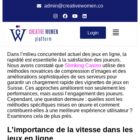
admin@creativewomen.co
Login
Dans l’milieu concurrentiel actuel des jeux en ligne, la
rapidité est essentielle à la satisfaction des joueurs.
Nous avons constaté que
Slimking Casino
utilise des
méthodes novatrices de compression d’images et des
améliorations sophistiquées de ses serveurs pour
garantir un chargement rapide des vignettes de jeux en
Suisse. Ces approches améliorent non seulement les
performances, mais aussi l’engagement des joueurs.
Cependant, une question demeure : quelles sont les
méthodes spécifiques mises en œuvre et comment
contribuent-elles à une meilleure expérience utilisateur ?
Examinons cela de plus près.
L’importance de la vitesse dans les
jeux en ligne