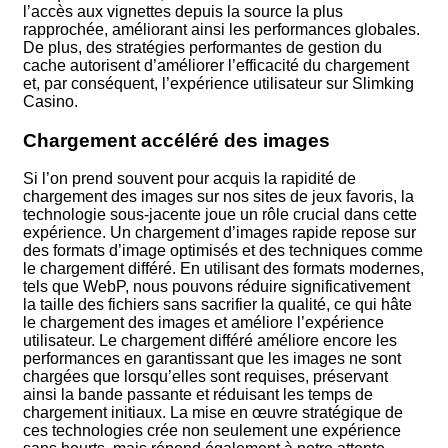
l’accès aux vignettes depuis la source la plus
rapprochée, améliorant ainsi les performances globales.
De plus, des stratégies performantes de gestion du
cache autorisent d’améliorer l’efficacité du chargement
et, par conséquent, l’expérience utilisateur sur Slimking
Casino.
Chargement accéléré des images
Si l’on prend souvent pour acquis la rapidité de
chargement des images sur nos sites de jeux favoris, la
technologie sous-jacente joue un rôle crucial dans cette
expérience. Un chargement d’images rapide repose sur
des formats d’image optimisés et des techniques comme
le chargement différé. En utilisant des formats modernes,
tels que WebP, nous pouvons réduire significativement
la taille des fichiers sans sacrifier la qualité, ce qui hâte
le chargement des images et améliore l’expérience
utilisateur. Le chargement différé améliore encore les
performances en garantissant que les images ne sont
chargées que lorsqu’elles sont requises, préservant
ainsi la bande passante et réduisant les temps de
chargement initiaux. La mise en œuvre stratégique de
ces technologies crée non seulement une expérience