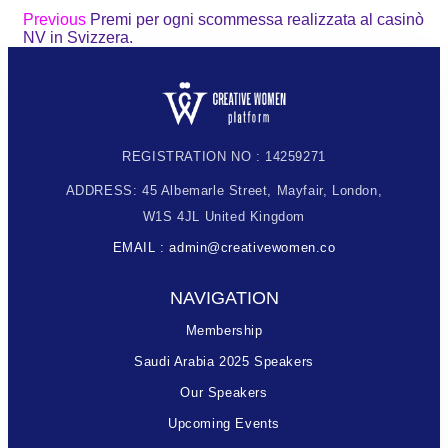
Previous
Premi per ogni scommessa realizzata al casinò
NV in Svizzera.
REGISTRATION NO : 14259271
ADDRESS: 45 Albemarle Street, Mayfair, London,
W1S 4JL United Kingdom
EMAIL : admin@creativewomen.co
NAVIGATION
Membership
Saudi Arabia 2025 Speakers
Our Speakers
Upcoming Events