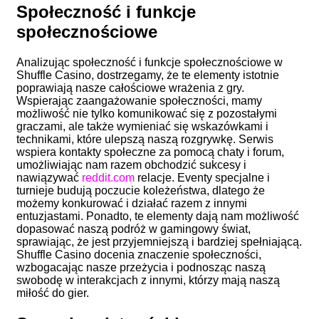
Społeczność i funkcje
społecznościowe
Analizując społeczność i funkcje społecznościowe w
Shuffle Casino, dostrzegamy, że te elementy istotnie
poprawiają nasze całościowe wrażenia z gry.
Wspierając zaangażowanie społeczności, mamy
możliwość nie tylko komunikować się z pozostałymi
graczami, ale także wymieniać się wskazówkami i
technikami, które ulepszą naszą rozgrywkę. Serwis
wspiera kontakty społeczne za pomocą chaty i forum,
umożliwiając nam razem obchodzić sukcesy i
nawiązywać
reddit.com
relacje. Eventy specjalne i
turnieje budują poczucie koleżeństwa, dlatego że
możemy konkurować i działać razem z innymi
entuzjastami. Ponadto, te elementy dają nam możliwość
dopasować naszą podróż w gamingowy świat,
sprawiając, że jest przyjemniejszą i bardziej spełniającą.
Shuffle Casino docenia znaczenie społeczności,
wzbogacając nasze przeżycia i podnosząc naszą
swobodę w interakcjach z innymi, którzy mają naszą
miłość do gier.