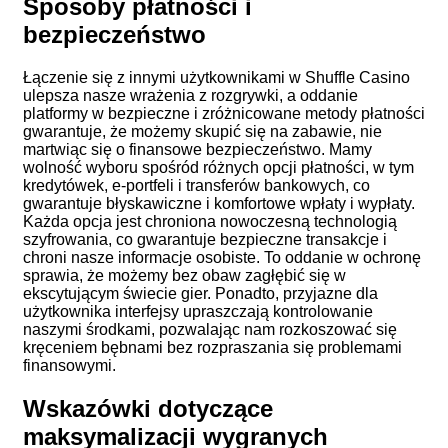
Sposoby płatności i
bezpieczeństwo
Łączenie się z innymi użytkownikami w Shuffle Casino
ulepsza nasze wrażenia z rozgrywki, a oddanie
platformy w bezpieczne i zróżnicowane metody płatności
gwarantuje, że możemy skupić się na zabawie, nie
martwiąc się o finansowe bezpieczeństwo. Mamy
wolność wyboru spośród różnych opcji płatności, w tym
kredytówek, e-portfeli i transferów bankowych, co
gwarantuje błyskawiczne i komfortowe wpłaty i wypłaty.
Każda opcja jest chroniona nowoczesną technologią
szyfrowania, co gwarantuje bezpieczne transakcje i
chroni nasze informacje osobiste. To oddanie w ochronę
sprawia, że możemy bez obaw zagłębić się w
ekscytującym świecie gier. Ponadto, przyjazne dla
użytkownika interfejsy upraszczają kontrolowanie
naszymi środkami, pozwalając nam rozkoszować się
kręceniem bębnami bez rozpraszania się problemami
finansowymi.
Wskazówki dotyczące
maksymalizacji wygranych