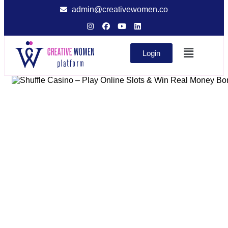
admin@creativewomen.co
Login