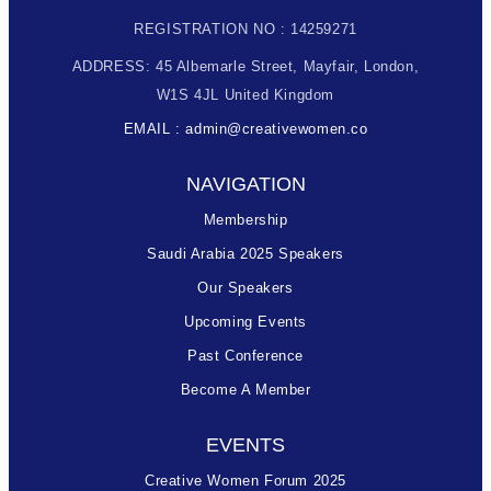
REGISTRATION NO : 14259271
ADDRESS: 45 Albemarle Street, Mayfair, London,
W1S 4JL United Kingdom
EMAIL : admin@creativewomen.co
NAVIGATION
Membership
Saudi Arabia 2025 Speakers
Our Speakers
Upcoming Events
Past Conference
Become A Member
EVENTS
Creative Women Forum 2025