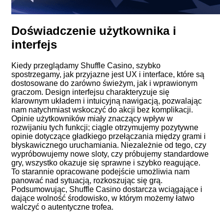
Doświadczenie użytkownika i
interfejs
Kiedy przeglądamy Shuffle Casino, szybko
spostrzegamy, jak przyjazne jest UX i interface, które są
dostosowane do zarówno świeżym, jak i wprawionym
graczom. Design interfejsu charakteryzuje się
klarownym układem i intuicyjną nawigacją, pozwalając
nam natychmiast wskoczyć do akcji bez komplikacji.
Opinie użytkowników miały znaczący wpływ w
rozwijaniu tych funkcji; ciągle otrzymujemy pozytywne
opinie dotyczące gładkiego przełączania między grami i
błyskawicznego uruchamiania. Niezależnie od tego, czy
wypróbowujemy nowe sloty, czy próbujemy standardowe
gry, wszystko okazuje się sprawne i szybko reagujące.
To starannie opracowane podejście umożliwia nam
panować nad sytuacją, rozkoszując się grą.
Podsumowując, Shuffle Casino dostarcza wciągające i
dające wolność środowisko, w którym możemy łatwo
walczyć o autentyczne trofea.