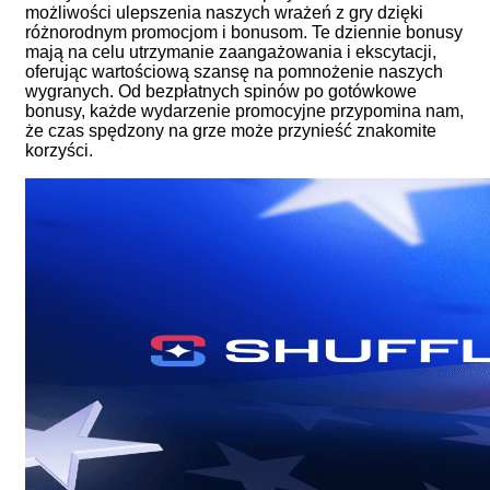
możliwości ulepszenia naszych wrażeń z gry dzięki
różnorodnym promocjom i bonusom. Te dziennie bonusy
mają na celu utrzymanie zaangażowania i ekscytacji,
oferując wartościową szansę na pomnożenie naszych
wygranych. Od bezpłatnych spinów po gotówkowe
bonusy, każde wydarzenie promocyjne przypomina nam,
że czas spędzony na grze może przynieść znakomite
korzyści.