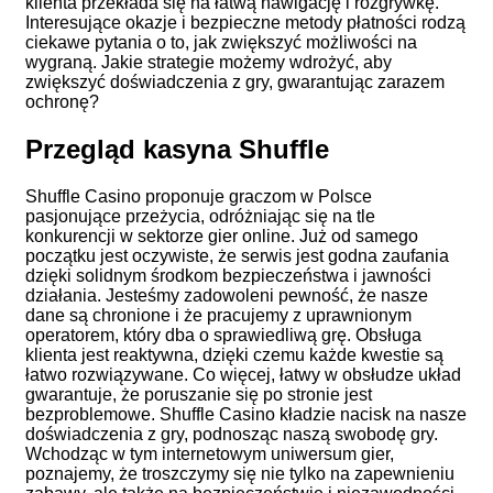
klienta przekłada się na łatwą nawigację i rozgrywkę.
Interesujące okazje i bezpieczne metody płatności rodzą
ciekawe pytania o to, jak zwiększyć możliwości na
wygraną. Jakie strategie możemy wdrożyć, aby
zwiększyć doświadczenia z gry, gwarantując zarazem
ochronę?
Przegląd kasyna Shuffle
Shuffle Casino proponuje graczom w Polsce
pasjonujące przeżycia, odróżniając się na tle
konkurencji w sektorze gier online. Już od samego
początku jest oczywiste, że serwis jest godna zaufania
dzięki solidnym środkom bezpieczeństwa i jawności
działania. Jesteśmy zadowoleni pewność, że nasze
dane są chronione i że pracujemy z uprawnionym
operatorem, który dba o sprawiedliwą grę. Obsługa
klienta jest reaktywna, dzięki czemu każde kwestie są
łatwo rozwiązywane. Co więcej, łatwy w obsłudze układ
gwarantuje, że poruszanie się po stronie jest
bezproblemowe. Shuffle Casino kładzie nacisk na nasze
doświadczenia z gry, podnosząc naszą swobodę gry.
Wchodząc w tym internetowym uniwersum gier,
poznajemy, że troszczymy się nie tylko na zapewnieniu