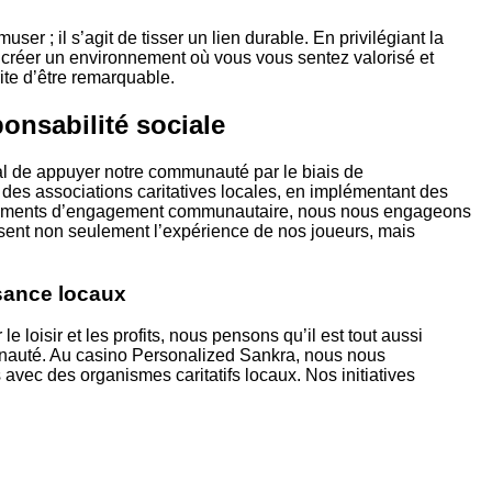
r ; il s’agit de tisser un lien durable. En privilégiant la
 créer un environnement où vous vous sentez valorisé et
ite d’être remarquable.
onsabilité sociale
l de appuyer notre communauté par le biais de
vec des associations caritatives locales, en implémentant des
nements d’engagement communautaire, nous nous engageons
misent non seulement l’expérience de nos joueurs, mais
isance locaux
loisir et les profits, nous pensons qu’il est tout aussi
unauté. Au casino Personalized Sankra, nous nous
 avec des organismes caritatifs locaux. Nos initiatives