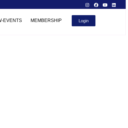
W-EVENTS
MEMBERSHIP
Login