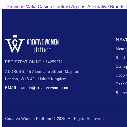
Previous
Mafia Casino Contrast Against Alternative Brands 
NAV
Membe
Saudi
REGISTRATION NO : 14259271
Our S
ADDRESS: 45 Albemarle Street, Mayfair,
Upcom
London, W1S 4JL United Kingdom
Past 
EMAIL : admin@creativewomen.co
Becom
Creative Women Platform © 2025. All Rights Reserved.