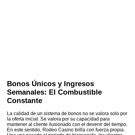
Bonos Únicos y Ingresos
Semanales: El Combustible
Constante
La calidad de un sistema de bonos no se valora solo por
la oferta inicial. Se valora por su capacidad para
mantener al cliente ilusionado con el devenir del tiempo.
En este sentido, Rodeo Casino brilla con fuerza propia.