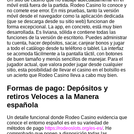
móvil está fuera de la partida. Rodeo Casino lo conoce y
no comete ese error. En mis pruebas, tanto la versión
móvil desde el navegador como la aplicación dedicada
(que se descarga desde su sitio web) funcionan de
forma excepcional. La app, en concreto, está muy bien
desarrollada. Es liviana, sólida e contiene todas las
funciones de la versión de escritorio. Puedes administrar
tu cuenta, hacer depósitos, sacar, canjear bonos y jugar
a todo el catálogo desde tu teléfono o tablet. La interfaz
se acomoda fácilmente a la pantalla táctil, con botones
de buen tamaño y menús sencillos de manejar. Para el
jugador actual, que valora poder jugar desde cualquier
sitio, esta posibilidad de llevar el casino en el bolsillo es
un acierto que Rodeo Casino lleva a cabo muy bien.
Formas de pago: Depósitos y
retiros Veloces a la Manera
española
Un detalle funcional donde Rodeo Casino evidencia que
conoce el entorno español es en su variedad de
métodos de pago
https://rodeoslots.org/es-es/
. He
comprobado que ponen a disposición todas las