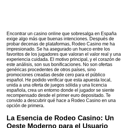
Encontrar un casino online que sobresalga en España
exige algo más que buenas intenciones. Después de
probar decenas de plataformas, Rodeo Casino me ha
impresionado. Se ha asegurado un hueco entre los
favoritos de los jugadores que valoran el valor real y una
experiencia cuidada. El motivo principal, y el corazón de
este análisis, son sus bonificaciones. No son ofertas
genéricas procedentes de otros países, sino
promociones creadas desde cero para el público
español. He podido verificar que esta apuesta local,
unida a una oferta de juegos sólida y una licencia
española, crea un entorno donde el jugador se siente
recompensado desde el primer euro depositado. Te
convido a descubrir qué hace a Rodeo Casino en una
opción de primera.
La Esencia de Rodeo Casino: Un
Oeste Moderno para el Usuario