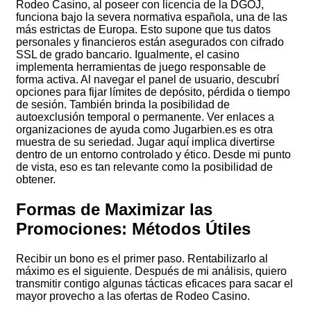
Rodeo Casino, al poseer con licencia de la DGOJ,
funciona bajo la severa normativa española, una de las
más estrictas de Europa. Esto supone que tus datos
personales y financieros están asegurados con cifrado
SSL de grado bancario. Igualmente, el casino
implementa herramientas de juego responsable de
forma activa. Al navegar el panel de usuario, descubrí
opciones para fijar límites de depósito, pérdida o tiempo
de sesión. También brinda la posibilidad de
autoexclusión temporal o permanente. Ver enlaces a
organizaciones de ayuda como Jugarbien.es es otra
muestra de su seriedad. Jugar aquí implica divertirse
dentro de un entorno controlado y ético. Desde mi punto
de vista, eso es tan relevante como la posibilidad de
obtener.
Formas de Maximizar las
Promociones: Métodos Útiles
Recibir un bono es el primer paso. Rentabilizarlo al
máximo es el siguiente. Después de mi análisis, quiero
transmitir contigo algunas tácticas eficaces para sacar el
mayor provecho a las ofertas de Rodeo Casino.