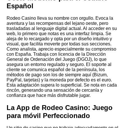
Español
Rodeo Casino lleva su nombre con orgullo. Evoca la
aventura y las recompensas del lejano oeste, pero
trasladadas al lenguaje digital actual. Al acceder en su
web, lo primero que notas es una interfaz limpia. Se
aleja de lo recargado y opta por un diseño intuitivo y
visual, que facilita moverte por todas sus secciones.
Como analista, aprecio especialmente su compromiso
con España. Trabaja con licencia de la Dirección
General de Ordenación del Juego (DGOJ), lo que
asegura un entorno regulado y seguro. El soporte al
cliente se comunica español de la península, los
métodos de pago son los de siempre aquí (Bizum,
PayPal, tarjetas) y la moneda por defecto es el euro.
Esta adaptación supera lo superficial. Se nota en cada
rincón, generando una sensación de cercanía y
confianza que hace más disfrutable jugar.
La App de Rodeo Casino: Juego
para móvil Perfeccionado
Un sitio de casino que no trabaje adecuadamente en el