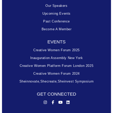
Our Speakers
Upcoming Events
Past Conference
Become A Member
EVENTS
Creative Women Forum 2025
Inauguration Assembly New York
Creative Women Platform Forum London 2025
Creative Women Forum 2024
Sheinnovate,shecreate,sheinvest Symposium
GET CONNECTED