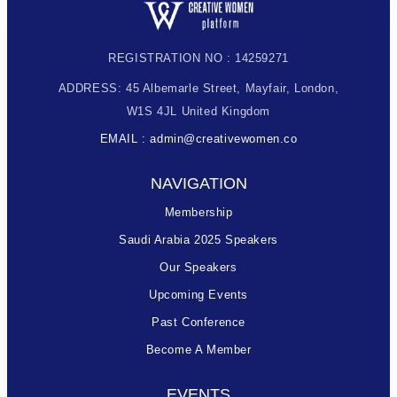
REGISTRATION NO : 14259271
ADDRESS: 45 Albemarle Street, Mayfair, London,
W1S 4JL United Kingdom
EMAIL : admin@creativewomen.co
NAVIGATION
Membership
Saudi Arabia 2025 Speakers
Our Speakers
Upcoming Events
Past Conference
Become A Member
EVENTS