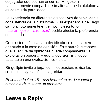
de jugador que podrían encontrar Ringospin
particularmente compatible, sin afirmar que la plataforma
es adecuada para todos.
La experiencia en diferentes dispositivos debe validar la
consistencia de la plataforma. Si la experiencia de juego
cambia notoriamente entre móvil y escritorio,
https://ringospin-casino.es/
, podría afectar la preferencia
del usuario.
Conclusión práctica para decidir ofrece un resumen
orientado a la toma de decisión. Este párrafo reconoce
que la lectura de opiniones puede complementar la
exploración personal y que la decisión final debe
basarse en una evaluación completa.
RingoSpin invita a jugar con moderación; revisa las
condiciones y mantén la seguridad.
Recomendación: 18+, usa herramientas de control y
busca ayuda si surge un problema.
Leave a Reply