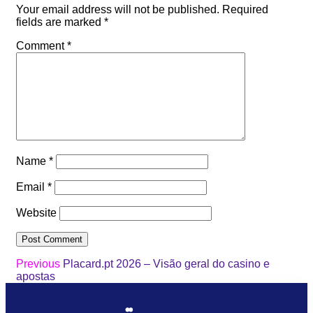
Your email address will not be published.
Required
fields are marked
*
Comment
*
Name
*
Email
*
Website
Previous
Placard.pt 2026 – Visão geral do casino e
apostas