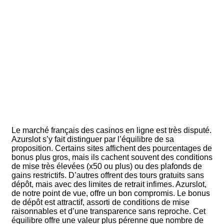
Le marché français des casinos en ligne est très disputé.
Azurslot s’y fait distinguer par l’équilibre de sa
proposition. Certains sites affichent des pourcentages de
bonus plus gros, mais ils cachent souvent des conditions
de mise très élevées (x50 ou plus) ou des plafonds de
gains restrictifs. D’autres offrent des tours gratuits sans
dépôt, mais avec des limites de retrait infimes. Azurslot,
de notre point de vue, offre un bon compromis. Le bonus
de dépôt est attractif, assorti de conditions de mise
raisonnables et d’une transparence sans reproche. Cet
équilibre offre une valeur plus pérenne que nombre de