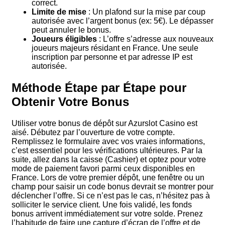
correct.
Limite de mise
: Un plafond sur la mise par coup
autorisée avec l’argent bonus (ex: 5€). Le dépasser
peut annuler le bonus.
Joueurs éligibles
: L’offre s’adresse aux nouveaux
joueurs majeurs résidant en France. Une seule
inscription par personne et par adresse IP est
autorisée.
Méthode Étape par Étape pour
Obtenir Votre Bonus
Utiliser votre bonus de dépôt sur Azurslot Casino est
aisé. Débutez par l’ouverture de votre compte.
Remplissez le formulaire avec vos vraies informations,
c’est essentiel pour les vérifications ultérieures. Par la
suite, allez dans la caisse (Cashier) et optez pour votre
mode de paiement favori parmi ceux disponibles en
France. Lors de votre premier dépôt, une fenêtre ou un
champ pour saisir un code bonus devrait se montrer pour
déclencher l’offre. Si ce n’est pas le cas, n’hésitez pas à
solliciter le service client. Une fois validé, les fonds
bonus arrivent immédiatement sur votre solde. Prenez
l’habitude de faire une capture d’écran de l’offre et de