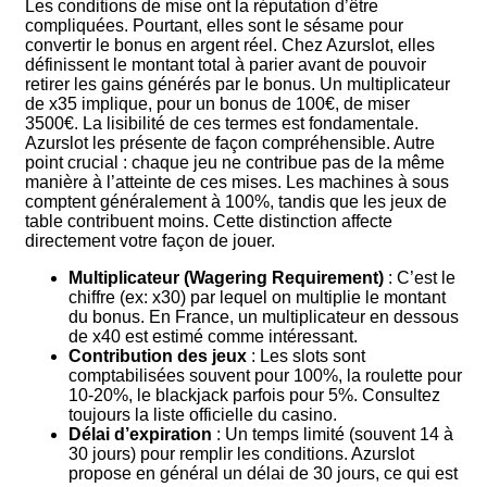
Les conditions de mise ont la réputation d’être
compliquées. Pourtant, elles sont le sésame pour
convertir le bonus en argent réel. Chez Azurslot, elles
définissent le montant total à parier avant de pouvoir
retirer les gains générés par le bonus. Un multiplicateur
de x35 implique, pour un bonus de 100€, de miser
3500€. La lisibilité de ces termes est fondamentale.
Azurslot les présente de façon compréhensible. Autre
point crucial : chaque jeu ne contribue pas de la même
manière à l’atteinte de ces mises. Les machines à sous
comptent généralement à 100%, tandis que les jeux de
table contribuent moins. Cette distinction affecte
directement votre façon de jouer.
Multiplicateur (Wagering Requirement)
: C’est le
chiffre (ex: x30) par lequel on multiplie le montant
du bonus. En France, un multiplicateur en dessous
de x40 est estimé comme intéressant.
Contribution des jeux
: Les slots sont
comptabilisées souvent pour 100%, la roulette pour
10-20%, le blackjack parfois pour 5%. Consultez
toujours la liste officielle du casino.
Délai d’expiration
: Un temps limité (souvent 14 à
30 jours) pour remplir les conditions. Azurslot
propose en général un délai de 30 jours, ce qui est