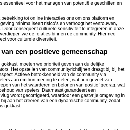
 is essentieel voor het managen van potentiële geschillen en
betrekking tot online interacties ons om ons platform en
eving minimaliseert risico’s en verhoogt het vertrouwen,
oor consequent culturele sensitiviteit te integreren in onze
 verdiepen we de relaties binnen de community. Hiermee
t voor culturele diversiteit.
n van een positieve gemeenschap
gokkast, moeten we prioriteit geven aan duidelijke
rs. Het opstellen van communityrichtlijnen draagt bij bij het
respect. Actieve betrokkenheid van de community via
elers aan om hun mening te delen, wat hun gevoel van
epen van het waarderen en belonen van positief gedrag, wat
t behoud van spelers. Daarnaast garandeert een
vlug wordt gecorrigeerd, waardoor een gastvrije omgeving in
 bij aan het creëren van een dynamische community, zodat
ns gokkast.