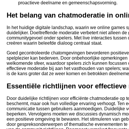
proactieve deelname en gemeenschapsvorming.
Het belang van chatmoderatie in onl
In het huidige digitale landschap, waarin we online games 
duidelijker. Doeltreffende moderatie verbetert niet alleen d
communitygevoel onder spelers. Met live interacties tussen
creëren waarin beleefde dialoog centraal staat.
Goed gecontroleerde chatomgevingen bevorderen positieve o
spelplezier kan bederven. Door onbehoorlijke opmerkingen 
welkomende sfeer, waardoor spelers zich kunnen focussen o
effectieve moderatie bij aan het vasthouden van spelers; 
is de kans groter dat ze weer komen en betrokken deelnem
Essentiële richtlijnen voor effectiev
Door duidelijke richtlijnen voor efficiënte chatmoderatie op 
beschermt, maar ook hun volledige ervaring verhoogt. Ten e
communicatie tussen gebruikers aanmoedigen. Duidelijke v
beperken. Vervolgens moeten we discussies dynamisch moni
een positieve omgeving te bewaren. Het stimuleren van gebr
door gespreksonderwerpen of thematische evenementen te 