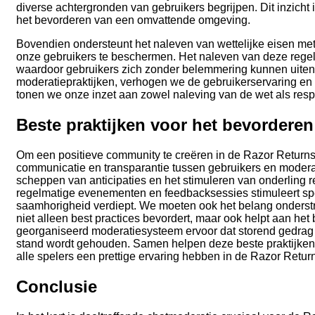
diverse achtergronden van gebruikers begrijpen. Dit inzicht
het bevorderen van een omvattende omgeving.
Bovendien ondersteunt het naleven van wettelijke eisen met 
onze gebruikers te beschermen. Het naleven van deze regelg
waardoor gebruikers zich zonder belemmering kunnen uiten. D
moderatiepraktijken, verhogen we de gebruikerservaring en
tonen we onze inzet aan zowel naleving van de wet als respec
Beste praktijken voor het bevordere
Om een positieve community te creëren in de Razor Returns 
communicatie en transparantie tussen gebruikers en moderato
scheppen van anticipaties en het stimuleren van onderling 
regelmatige evenementen en feedbacksessies stimuleert sp
saamhorigheid verdiept. We moeten ook het belang onderstr
niet alleen best practices bevordert, maar ook helpt aan he
georganiseerd moderatiesysteem ervoor dat storend gedrag 
stand wordt gehouden. Samen helpen deze beste praktijken
alle spelers een prettige ervaring hebben in de Razor Retur
Conclusie