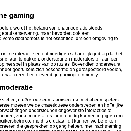
ine gaming
spelen, wordt het belang van chatmoderatie steeds
e gebruikerservaring, maar bevordert ook een
 diverse deelnemers is het essentieel om een omgeving te
nline interactie en ontmoedigen schadelijk gedrag dat het
snel aan te pakken, ondersteunen moderators bij aan een
p het spel in plaats van op ruzies. Bovendien ondersteunt
wanneer gebruikers zich beschermd en gerespecteerd voelen,
en, wat creëert een levendige gamingcommunity.
e moderatie
te stellen, creëren we een raamwerk dat niet alleen spelers
erste moeten we de chatetiquette onderstrepen en hoffelijke
erwachtingen ondersteunen ongewenste interacties te
toren, zodat moderators indien nodig kunnen ingrijpen om
uikersbetrokkenheid is cruciaal; dit kunnen we bereiken
creëren die gesprekken op gang helpen, met inachtneming