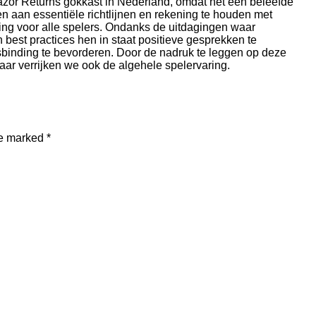
 Razor Returns gokkast in Nederland, omdat het een beleefde
 aan essentiële richtlijnen en rekening te houden met
ng voor alle spelers. Ondanks de uitdagingen waar
 best practices hen in staat positieve gesprekken te
ersbinding te bevorderen. Door de nadruk te leggen op deze
r verrijken we ook de algehele spelervaring.
re marked
*