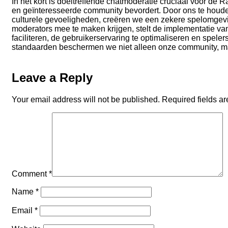
In het kort is doeltreffende chatmoderatie cruciaal voor de
en geïnteresseerde community bevordert. Door ons te houden
culturele gevoeligheden, creëren we een zekere spelomgevi
moderators mee te maken krijgen, stelt de implementatie van
faciliteren, de gebruikerservaring te optimaliseren en spel
standaarden beschermen we niet alleen onze community, maa
Leave a Reply
Your email address will not be published.
Required fields a
Comment
*
Name
*
Email
*