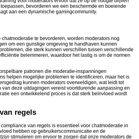
training voor moderators ervoor dat ze op de hoogte blijven
 te toepassen, bevorderen we een beschermde en boeiende
draagt aan een dynamische gamingcommunity.
 chatmoderatie te bevorderen, worden moderators nog
mogen om een gunstige omgeving te handhaven kunnen
problemen, die sterk kunnen verschillen tussen verschillende
ficiëntie belemmeren, waardoor het lastig is om de normen
orspelbare patronen die moderatie-inspanningen
s helpen mogelijke problemen te identificeren, maar het is
ikersgedrag kunnen moderators overweldigen, wat leidt tot
n van deze uitdagingen vereist voortdurende aanpassing en
atie een ontwikkelend proces is dat sterk beïnvloed wordt
 van regels
 compliance van regels is essentieel voor chatmoderatie in
nvloed hebben op gebruikerscommunicatie en de
ijn stimuleren om ervoor te zorgen dat onze moderators de