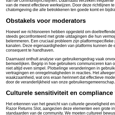
van de communityrichtlijnen. Daarnaast verzekert frequente 
van de meest effectieve werkwijzen. Door deze richtlijnen
chatomgeving die alle betrokkenen ten goede komt en bij
Obstakels voor moderators
Hoewel we richtsnoeren hebben opgesteld om doeltreffende
steeds geconfronteerd met grote uitdagingen die hun ver
belemmeren. Een cruciaal probleem zijn platformspecifieke 
kanalen. Deze eigenaardigheden van platforms kunnen de ef
consequent te handhaven.
Daarnaast onthult analyse van gebruikersgedrag vaak onvo
bemoeilijken. Begrip in hoe gebruikers communiceren kan on
niet altijd even simpel. Plotselinge veranderingen in gebru
vertragingen en onregelmatigheden in reacties. Het afwege
waakzaamheid, wat ons eraan herinnert dat effectieve moder
door de veranderlijkheid van onze gebruikersgemeenschap.
Culturele sensitiviteit en compliance
Het erkennen van het gewicht van culturele gevoeligheid en
Razor Returns Slot, aangezien deze elementen een grote i
standaarden van de community. We moeten cultureel bewustz