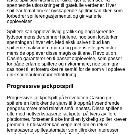
spennende utforskninger til gåtefulle verdener. Hver
spilleautomat bruker nyskapende spillmekanikker, som
forbedrer spillerengasjementet og gir varierte
opplevelser.
Spillere kan oppleve livlig grafikk og engasjerende
lydspor mens de spinner hjulene, noe som forsterker
spenningen i hver økt. Med eksklusive tilbud kan
spillerne maksimere moroa og potensielle gevinster
mens de opplever disse magiske titlene. Revolution
Casino garanterer en tilpasset opplevelse, som passer
for både erfarne spillere og nykommere, noe som gjør
casinoet til et foretrukket reisemål for de som vil oppleve
unik spilleautomatunderholdning.
Progressive jackpotspill
Progressive jackpotspill på Revolution Casino gir
spillere en forlokkende sjans til å oppnå livsendrende
pengesummer med relativt små innsats. Disse spillene,
ofte med nettverksbaserte jackpoter på tvers av flere
plattformer, fortsetter å øke inntil en lykkelig spiller krever
premien. Entusiaster kan velge mellom en rekke
temabaserte spilleautomater som tiltrekker interessen