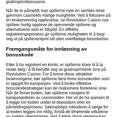
gratisspinnbonusene.
Når de er påmeldt, kan spillerne nyte en sømløs reise
gjennom casinoets mange muligheter. Ved å fokusere på
en brukervennlig opplevelse, lar Revolution Casino nye
spillere hurtig oppleve de spennende spillene og
alternativene som er tilbydd. En effektiv
registreringsprosess gir spillerne muligheten til å begi
seg ut på spilleventyret sitt uten overflødige forsinkelser.
Fremgangsmåte for innløsning av
bonuskode
Etter å ha registrert en konto, er spillerne klare til å ta
neste steg i å få benytte seg av gratisspinnene sine på
Revolution Casino. For å kreve disse attraktive
belønningene, bør spillerne først finne bonuskoden som
er oppgitt for kampanjen. Ved å bruke effektive
bonuskodestrategier kan de maksimere fordelene sine.
Når de finner koden, bør spillerne navigere til
kampanjedelen av casinosiden. Her vil de ha sjansen til
å legge inn koden under et depositum eller en
påmeldingsprosess. Søknadstips inkluderer å sørge for
at koden legges inn riktig, forstå de tilhørende vilkårene
og sjekke utløpsdatoer. Ved å følge disse stegene kan