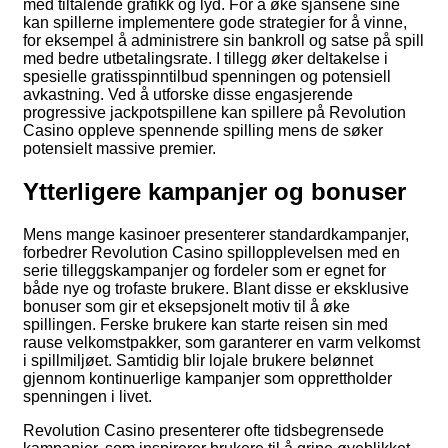
med tiltalende grafikk og lyd. For å øke sjansene sine
kan spillerne implementere gode strategier for å vinne,
for eksempel å administrere sin bankroll og satse på spill
med bedre utbetalingsrate. I tillegg øker deltakelse i
spesielle gratisspinntilbud spenningen og potensiell
avkastning. Ved å utforske disse engasjerende
progressive jackpotspillene kan spillere på Revolution
Casino oppleve spennende spilling mens de søker
potensielt massive premier.
Ytterligere kampanjer og bonuser
Mens mange kasinoer presenterer standardkampanjer,
forbedrer Revolution Casino spillopplevelsen med en
serie tilleggskampanjer og fordeler som er egnet for
både nye og trofaste brukere. Blant disse er eksklusive
bonuser som gir et eksepsjonelt motiv til å øke
spillingen. Ferske brukere kan starte reisen sin med
rause velkomstpakker, som garanterer en varm velkomst
i spillmiljøet. Samtidig blir lojale brukere belønnet
gjennom kontinuerlige kampanjer som opprettholder
spenningen i livet.
Revolution Casino presenterer ofte tidsbegrensede