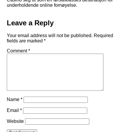
underholdende online fornøyelse.
Leave a Reply
Your email address will not be published.
Required
fields are marked
*
Comment
*
Name
*
Email
*
Website