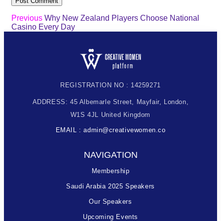
Previous
Why New Zealand Players Choose National
Casino Every Day
REGISTRATION NO : 14259271
ADDRESS: 45 Albemarle Street, Mayfair, London,
W1S 4JL United Kingdom
EMAIL : admin@creativewomen.co
NAVIGATION
Membership
Saudi Arabia 2025 Speakers
Our Speakers
Upcoming Events