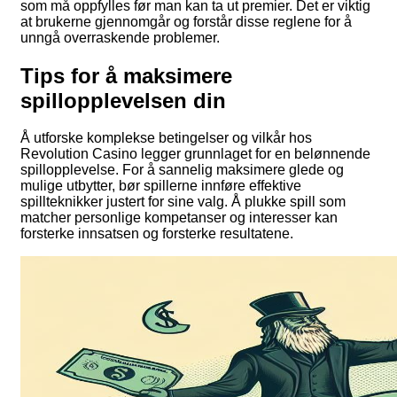
som må oppfylles før man kan ta ut premier. Det er viktig
at brukerne gjennomgår og forstår disse reglene for å
unngå overraskende problemer.
Tips for å maksimere
spillopplevelsen din
Å utforske komplekse betingelser og vilkår hos
Revolution Casino legger grunnlaget for en belønnende
spillopplevelse. For å sannelig maksimere glede og
mulige utbytter, bør spillerne innføre effektive
spillteknikker justert for sine valg. Å plukke spill som
matcher personlige kompetanser og interesser kan
forsterke innsatsen og forsterke resultatene.