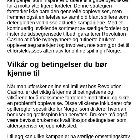
kampanjer, som inspirerer brukere til å gripe øyeblikket
for å motta ytterligere fordeler. Denne strategien
forsterker ikke bare den generelle opplevelsen, men
fremmer også en følelse av samhold blant spillere som
deler gleden ved disse aktuelle kampanjene. Med et
kontinuerlig utviklende sortiment av særlige fordeler og
fristende tidsbegrensede tilbud, garanterer Revolution
Casino at både nybegynnere og rutinerte brukere
opplever seg anerkjent og involvert, noe som gjør det til
et førsteklasses alternativ for online spilling i Norge.
Vilkår og betingelser du bør
kjenne til
Når man utforsker online spillmiljøet hos Revolution
Casino, er det viktig å kjenne til betingelsene og
vilkårene for å maksimere fordelene med tilbud og sikre
en problemfri opplevelse. Disse vilkårene inkluderer ofte
spilleregler spesifikke for Norge, som dikterer hvordan
bonuser og gratisspinn kan benyttes. Brukere må også
være bevisst brukernes kvalifikasjonsbetingelser, som
aldersgrenser og oppholdssted.
I tillegg kan ulike kampanjer ha særlige omsetningskrav