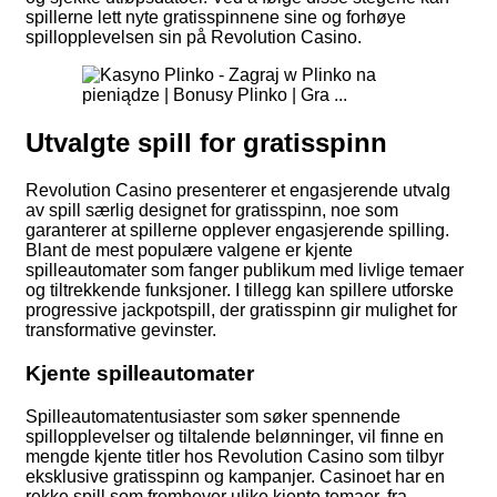
spillerne lett nyte gratisspinnene sine og forhøye
spillopplevelsen sin på Revolution Casino.
Utvalgte spill for gratisspinn
Revolution Casino presenterer et engasjerende utvalg
av spill særlig designet for gratisspinn, noe som
garanterer at spillerne opplever engasjerende spilling.
Blant de mest populære valgene er kjente
spilleautomater som fanger publikum med livlige temaer
og tiltrekkende funksjoner. I tillegg kan spillere utforske
progressive jackpotspill, der gratisspinn gir mulighet for
transformative gevinster.
Kjente spilleautomater
Spilleautomatentusiaster som søker spennende
spillopplevelser og tiltalende belønninger, vil finne en
mengde kjente titler hos Revolution Casino som tilbyr
eksklusive gratisspinn og kampanjer. Casinoet har en
rekke spill som fremhever ulike kjente temaer, fra