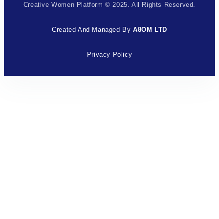
Creative Women Platform © 2025. All Rights Reserved.
Created And Managed By
A8OM LTD
Privacy-Policy