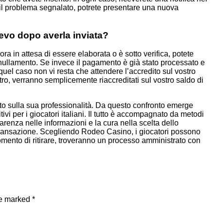
 il problema segnalato, potrete presentare una nuova
ievo dopo averla inviata?
ora in attesa di essere elaborata o è sotto verifica, potete
annullamento. Se invece il pagamento è già stato processato e
n quel caso non vi resta che attendere l’accredito sul vostro
ro, verranno semplicemente riaccreditati sul vostro saldo di
lto sulla sua professionalità. Da questo confronto emerge
vi per i giocatori italiani. Il tutto è accompagnato da metodi
arenza nelle informazioni e la cura nella scelta dello
 transazione. Scegliendo Rodeo Casino, i giocatori possono
omento di ritirare, troveranno un processo amministrato con
re marked
*