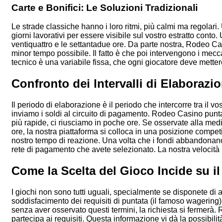
Carte e Bonifici: Le Soluzioni Tradizionali
Le strade classiche hanno i loro ritmi, più calmi ma regolari.
giorni lavorativi per essere visibile sul vostro estratto cont
ventiquattro e le settantadue ore. Da parte nostra, Rodeo Cas
minor tempo possibile. Il fatto è che poi intervengono i mecc
tecnico è una variabile fissa, che ogni giocatore deve mette
Confronto dei Intervalli di Elaborazi
Il periodo di elaborazione è il periodo che intercorre tra il vo
inviamo i soldi al circuito di pagamento. Rodeo Casino punta 
più rapide, ci riusciamo in poche ore. Se osservate alla media
ore, la nostra piattaforma si colloca in una posizione compet
nostro tempo di reazione. Una volta che i fondi abbandonano d
rete di pagamento che avete selezionato. La nostra velocità 
Come la Scelta del Gioco Incide su il
I giochi non sono tutti uguali, specialmente se disponete di 
soddisfacimento dei requisiti di puntata (il famoso wagering
senza aver osservato questi termini, la richiesta si fermer
partecipa ai requisiti. Questa informazione vi dà la possibilit