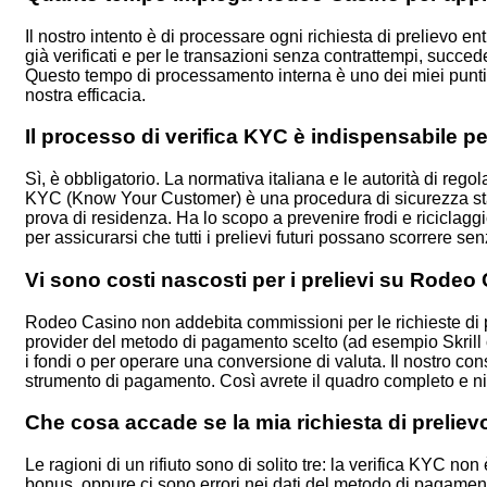
Il nostro intento è di processare ogni richiesta di prelievo ent
già verificati e per le transazioni senza contrattempi, succ
Questo tempo di processamento interna è uno dei miei punti di
nostra efficacia.
Il processo di verifica KYC è indispensabile p
Sì, è obbligatorio. La normativa italiana e le autorità di regola
KYC (Know Your Customer) è una procedura di sicurezza stan
prova di residenza. Ha lo scopo a prevenire frodi e riciclagg
per assicurarsi che tutti i prelievi futuri possano scorrere sen
Vi sono costi nascosti per i prelievi su Rodeo
Rodeo Casino non addebita commissioni per le richieste di p
provider del metodo di pagamento scelto (ad esempio Skrill o
i fondi o per operare una conversione di valuta. Il nostro con
strumento di pagamento. Così avrete il quadro completo e n
Che cosa accade se la mia richiesta di prelievo
Le ragioni di un rifiuto sono di solito tre: la verifica KYC non
bonus, oppure ci sono errori nei dati del metodo di pagamento