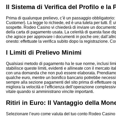
Il Sistema di Verifica del Profilo e la
Prima di qualunque prelievo, c’è un passaggio obbligatorio:
Customer). La legge lo richiede, ed è una tutela per tutti. È u
sospette. Rodeo Casino vi chiederà di inviare un documento d
della carta di pagamento usata. La celerità di questa fase 
che agisce per approvare i documenti in poche ore; dall’altro, 
onesto: effettuate la verifica subito dopo la registrazione. Cos
I Limiti di Prelievo Minimi
Qualsiasi metodo di pagamento ha le sue norme, inclusi lim
stabilisce queste limiti, evidenti e allineate con il mercato
con una domanda che non può essere elaborata. Prendiamo u
qualche euro, mentre un bonifico bancario potrebbe necessit
sempre alla sezione pagamenti del sito prima di effettuare ope
migliora la velocità e l’efficienza dell’operazione complessiva
vitale quando si amministrano vincite importanti.
Ritiri in Euro: Il Vantaggio della Mon
Selezionare l’euro come valuta del tuo conto Rodeo Casino è