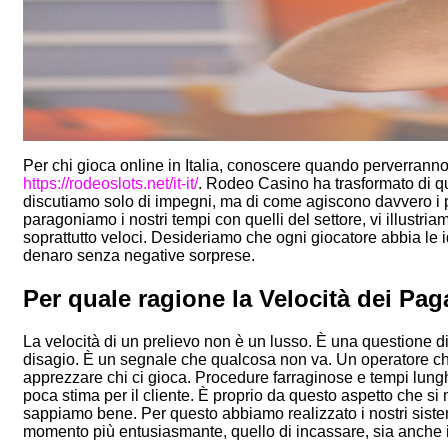
Per chi gioca online in Italia, conoscere quando perverranno
https://rodeoslots.net/it-it/
. Rodeo Casino ha trasformato di 
discutiamo solo di impegni, ma di come agiscono davvero i pr
paragoniamo i nostri tempi con quelli del settore, vi illustr
soprattutto veloci. Desideriamo che ogni giocatore abbia le i
denaro senza negative sorprese.
Per quale ragione la Velocità dei Pa
La velocità di un prelievo non è un lusso. È una questione di 
disagio. È un segnale che qualcosa non va. Un operatore che
apprezzare chi ci gioca. Procedure farraginose e tempi lung
poca stima per il cliente. È proprio da questo aspetto che si 
sappiamo bene. Per questo abbiamo realizzato i nostri sistem
momento più entusiasmante, quello di incassare, sia anche i