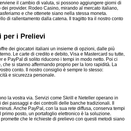
rviene il cambio di valuta, si possono aggiungere giorni di
o dei provider. Rodeo Casino, mirando al mercato italiano,
rasferiamo e che ottenete siano nella stessa moneta.
 di rallentamento dalla catena. Il tragitto tra il nostro conto
per i Prelievi
fre dei giocatori italiani un insieme di opzioni, dalle più
rno. Le carte di credito e debito, Visa e Mastercard su tutte,
ler e PayPal di solito riducono i tempi in modo netto. Poi ci
e, che si stanno affermando proprio per la loro rapidità. La
ostro conto. Il nostro consiglio è sempre lo stesso:
locità e sicurezza personale.
ono la vostra via. Servizi come Skrill e Neteller operano in
dei passaggi e dei controlli delle banche tradizionali. Il
 minuti. Anche PayPal, con la sua rete diffusa, conserva tempi
l primo posto, un portafoglio elettronico è la soluzione.
romette che le richieste di prelievo con questi metodi siano