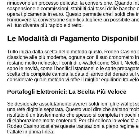
rimuovono un processo delicato: la conversione. Quando inte
sospensione e commissioni, stabiliti dai tassi delle banche 
opera tipicamente in euro. Questo permette che i soldi che t
Rimuovere la conversione significa togliere un possibile anello
e il tuo diventa più rapido e diretto.
Le Modalità di Pagamento Disponibili 
Tutto inizia dalla scelta dello metodo giusto. Rodeo Casino of
classiche alle più moderne, ognuna con il suo cronometro inte
restano molto richieste. I conti di e-wallet come Skrill, Netel
sono le novità, come i bonifici istantanei o le carte prepagat
scelta che compiute cambia la data di arrivo del denaro sul v
considerate quale metodo vi offre il miglior equilibrio tra ve
Portafogli Elettronici: La Scelta Più Veloce
Se desiderate assolutamente avere i soldi ieri, gli e-wallet s
una rete digitale separata. Questo vuol dire che saltano molti 
risultato è un trasferimento che spesso si completa in pochi
di elaborazione molto contenuti. Per chi colloca la velocità a
Rodeo Casino sostiene queste transazioni a pieno regime e p
trattate in prima linea.