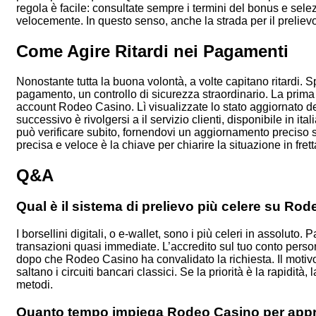
regola è facile: consultate sempre i termini del bonus e selez
velocemente. In questo senso, anche la strada per il prelievo
Come Agire Ritardi nei Pagamenti
Nonostante tutta la buona volontà, a volte capitano ritardi. 
pagamento, un controllo di sicurezza straordinario. La prima 
account Rodeo Casino. Lì visualizzate lo stato aggiornato della
successivo è rivolgersi a il servizio clienti, disponibile in i
può verificare subito, fornendovi un aggiornamento preciso 
precisa e veloce è la chiave per chiarire la situazione in frett
Q&A
Qual è il sistema di prelievo più celere su Ro
I borsellini digitali, o e-wallet, sono i più celeri in assoluto.
transazioni quasi immediate. L’accredito sul tuo conto perso
dopo che Rodeo Casino ha convalidato la richiesta. Il motivo è 
saltano i circuiti bancari classici. Se la priorità è la rapidi
metodi.
Quanto tempo impiega Rodeo Casino per appro