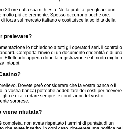
ro 24 ore dalla sua richiesta. Nella pratica, per gli account
ede molto più celeremente. Spesso occorrono poche ore.
 forza sul mercato italiano e costituisce la solidità della
er prelevare?
mentazione lo richiedono a tutti gli operatori seri. Il controllo
dard. Comporta l’invio di un documento d’identità e di una
io. Effettuarlo appena dopo la registrazione è il modo migliore
za intoppi.
 Casino?
relievo. Dovete però considerare che la vostra banca o il
 la vostra banca) potrebbe addebitare dei costi per ricevere
siglio è di accertare sempre le condizioni del vostro
iente sorprese.
 viene rifiutata?
 è completa, non avete rispettato i termini di puntata di un
 che avete inserito. In ogni caso, riceverete una notifica nel