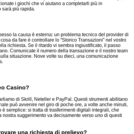
ionate i giochi che vi aiutano a completarli più in
 sarà più rapida.
Spesso la causa è esterna: un problema tecnico del provider di
cosa da fare è controllare lo “Storico Transazioni” nel vostro
 richiesta. Se il ritardo vi sembra ingiustificato, il passo
taliano. Comunicate il numero della transazione e il nostro team
sulla situazione. Nove volte su dieci, una comunicazione
a.
deo Casino?
 Parliamo di Skrill, Neteller e PayPal. Questi strumenti abilitano
nale può avvenire nel giro di poche ore, a volte anche minuti,
semplice: si tratta di trasferimenti digitali integrali, che
tà, la nostra suggerimento va decisamente verso uno di questi
vare una richiesta di prelievo?