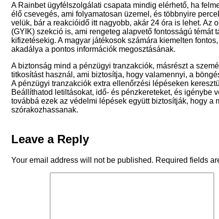
A Rainbet ügyfélszolgálati csapata mindig elérhető, ha fel
élő csevegés, ami folyamatosan üzemel, és többnyire percek
velük, bár a reakcióidő itt nagyobb, akár 24 óra is lehet. Az
(GYIK) szekció is, ami rengeteg alapvető fontosságú témát tár
kifizetésekig. A magyar játékosok számára kiemelten fontos,
akadálya a pontos információk megosztásának.
A biztonság mind a pénzügyi tranzakciók, másrészt a szemé
titkosítást használ, ami biztosítja, hogy valamennyi, a bön
A pénzügyi tranzakciók extra ellenőrzési lépéseken keresztü
Beállíthatod letiltásokat, idő- és pénzkereteket, és igénybe
továbbá ezek az védelmi lépések együtt biztosítják, hogy a
szórakozhassanak.
Leave a Reply
Your email address will not be published.
Required fields a