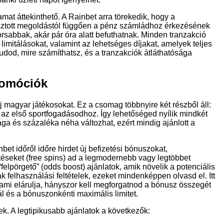
mat áttekinthető. A Rainbet arra törekedik, hogy a
lasztott megoldástól függően a pénz számládhoz érkezésének
orsabbak, akár pár óra alatt befuthatnak. Minden tranzakció
imitálásokat, valamint az lehetséges díjakat, amelyek teljes
tudod, mire számíthatsz, és a tranzakciók átláthatósága
romóciók
 magyar játékosokat. Ez a csomag többnyire két részből áll:
t az első sportfogadásodhoz. Így lehetőséged nyílik mindkét
ága és százaléka néha változhat, ezért mindig ajánlott a
bet időről időre hirdet új befizetési bónuszokat,
etéseket (free spins) ad a legmodernebb vagy legtöbbet
felpörgető” (odds boost) ajánlatok, amik növelik a potenciális
elhasználási feltételek, ezeket mindenképpen olvasd el. Itt
ami elárulja, hányszor kell megforgatnod a bónusz összegét
ál és a bónuszonkénti maximális limitet.
k. A legtipikusabb ajánlatok a következők: