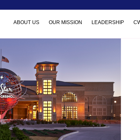
ABOUT US
OUR MISSION
LEADERSHIP
C