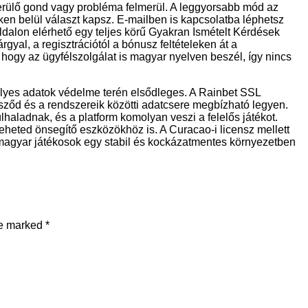
merülő gond vagy probléma felmerül. A leggyorsabb mód az
en belül választ kapsz. E-mailben is kapcsolatba léphetsz
 oldalon elérhető egy teljes körű Gyakran Ismételt Kérdések
gyal, a regisztrációtól a bónusz feltételeken át a
 hogy az ügyfélszolgálat is magyar nyelven beszél, így nincs
lyes adatok védelme terén elsődleges. A Rainbet SSL
gésződ és a rendszereik közötti adatcsere megbízható legyen.
lhaladnak, és a platform komolyan veszi a felelős játékot.
 veheted önsegítő eszközökhöz is. A Curacao-i licensz mellett
 magyar játékosok egy stabil és kockázatmentes környezetben
re marked
*