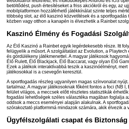
weboldalról letölthető, és működőképes Android és iOS ope
betöltődést, push értesítéseket a friss akciókról és egy, az uj
mobilplatformon hozzáférhető játékkínálat szinte teljes mér
többség slot, az élő kaszinó közvetítések és a sportfogadás
közben vagy otthon a kanapén is élvezhetik a Rainbet szolgá
Kaszinó Élmény és Fogadási Szolgál
Az Élő Kaszinó a Rainbet egyik legérdekesebb része. Itt fo
felügyelik a műsort. A szolgáltatást az Evolution, a Playte
és gördülékeny játékmenettel. A magyar játékosok hagyomány
Élő Rulett, Élő Blackjack, Élő Baccarat, vagy olyan Élő G
Ezek a játékok interaktívabbá teszik a kaszinóélményt, mer
játékosokkal is a csevegőn keresztül.
A sportfogadás részleg ugyanilyen magas színvonalat nyújt.
tartalmaz. A magyar játékosoknak főként fontos a foci (NB I, 
felület világos, a meccsek előtt részletes statisztikák érhet
fogadási lehetőségek széles választéka magában foglalja az
oddsok a meccs eseményei alapján alakulnak. A sportfogadás
szórakoztató platformmá mindazok számára, akik élvezik a v
Ügyfélszolgálati csapat és Biztonság