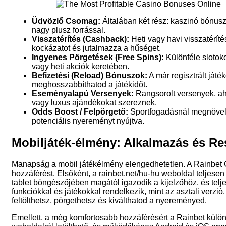
Üdvözlő Csomag:
Általában két rész: kaszinó bónusz
nagy plusz forrással.
Visszatérítés (Cashback):
Heti vagy havi visszatérít
kockázatot és jutalmazza a hűséget.
Ingyenes Pörgetések (Free Spins):
Különféle slotok
vagy heti akciók keretében.
Befizetési (Reload) Bónuszok:
A már regisztrált játé
meghosszabbíthatod a játékidőt.
Eseményalapú Versenyek:
Rangsorolt versenyek, aho
vagy luxus ajándékokat szereznek.
Odds Boost / Felpörgető:
Sportfogadásnál megnövelt 
potenciális nyereményt nyújtva.
Mobiljáték-élmény: Alkalmazás és R
Manapság a mobil játékélmény elengedhetetlen. A Rainbet Cas
hozzáférést. Elsőként, a rainbet.net/hu-hu weboldal teljese
tablet böngészőjében magától igazodik a kijelzőhöz, és telje
funkciókkal és játékokkal rendelkezik, mint az asztali verzi
feltölthetsz, pörgethetsz és kiválthatod a nyereményed.
Emellett, a még komfortosabb hozzáférésért a Rainbet külön