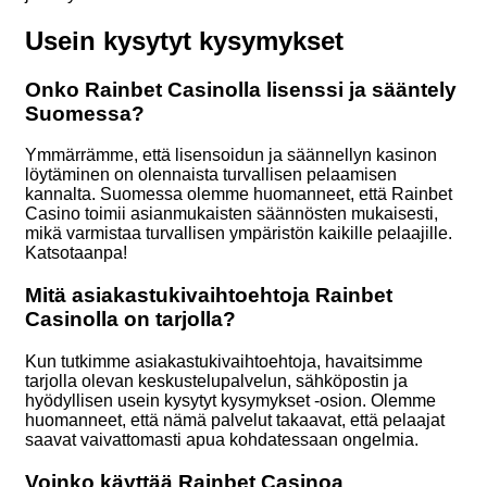
Usein kysytyt kysymykset
Onko Rainbet Casinolla lisenssi ja sääntely
Suomessa?
Ymmärrämme, että lisensoidun ja säännellyn kasinon
löytäminen on olennaista turvallisen pelaamisen
kannalta. Suomessa olemme huomanneet, että Rainbet
Casino toimii asianmukaisten säännösten mukaisesti,
mikä varmistaa turvallisen ympäristön kaikille pelaajille.
Katsotaanpa!
Mitä asiakastukivaihtoehtoja Rainbet
Casinolla on tarjolla?
Kun tutkimme asiakastukivaihtoehtoja, havaitsimme
tarjolla olevan keskustelupalvelun, sähköpostin ja
hyödyllisen usein kysytyt kysymykset -osion. Olemme
huomanneet, että nämä palvelut takaavat, että pelaajat
saavat vaivattomasti apua kohdatessaan ongelmia.
Voinko käyttää Rainbet Casinoa