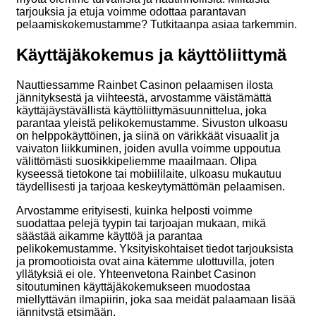
tarjouksia ja etuja voimme odottaa parantavan
pelaamiskokemustamme? Tutkitaanpa asiaa tarkemmin.
Käyttäjäkokemus ja käyttöliittymä
Nauttiessamme Rainbet Casinon pelaamisen ilosta
jännityksestä ja viihteestä, arvostamme väistämättä
käyttäjäystävällistä käyttöliittymäsuunnittelua, joka
parantaa yleistä pelikokemustamme. Sivuston ulkoasu
on helppokäyttöinen, ja siinä on värikkäät visuaalit ja
vaivaton liikkuminen, joiden avulla voimme uppoutua
välittömästi suosikkipeliemme maailmaan. Olipa
kyseessä tietokone tai mobiililaite, ulkoasu mukautuu
täydellisesti ja tarjoaa keskeytymättömän pelaamisen.
Arvostamme erityisesti, kuinka helposti voimme
suodattaa pelejä tyypin tai tarjoajan mukaan, mikä
säästää aikamme käyttöä ja parantaa
pelikokemustamme. Yksityiskohtaiset tiedot tarjouksista
ja promootioista ovat aina kätemme ulottuvilla, joten
yllätyksiä ei ole. Yhteenvetona Rainbet Casinon
sitoutuminen käyttäjäkokemukseen muodostaa
miellyttävän ilmapiirin, joka saa meidät palaamaan lisää
jännitystä etsimään.