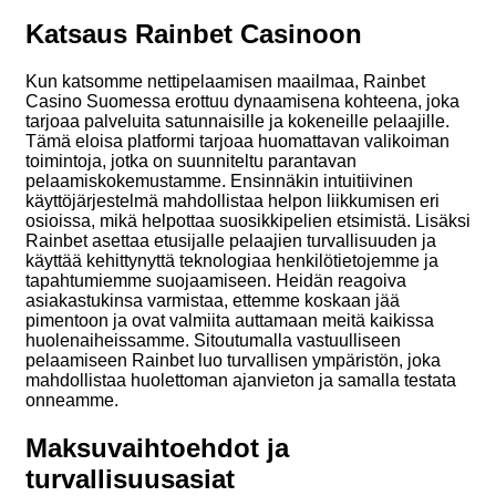
Katsaus Rainbet Casinoon
Kun katsomme nettipelaamisen maailmaa, Rainbet
Casino Suomessa erottuu dynaamisena kohteena, joka
tarjoaa palveluita satunnaisille ja kokeneille pelaajille.
Tämä eloisa platformi tarjoaa huomattavan valikoiman
toimintoja, jotka on suunniteltu parantavan
pelaamiskokemustamme. Ensinnäkin intuitiivinen
käyttöjärjestelmä mahdollistaa helpon liikkumisen eri
osioissa, mikä helpottaa suosikkipelien etsimistä. Lisäksi
Rainbet asettaa etusijalle pelaajien turvallisuuden ja
käyttää kehittynyttä teknologiaa henkilötietojemme ja
tapahtumiemme suojaamiseen. Heidän reagoiva
asiakastukinsa varmistaa, ettemme koskaan jää
pimentoon ja ovat valmiita auttamaan meitä kaikissa
huolenaiheissamme. Sitoutumalla vastuulliseen
pelaamiseen Rainbet luo turvallisen ympäristön, joka
mahdollistaa huolettoman ajanvieton ja samalla testata
onneamme.
Maksuvaihtoehdot ja
turvallisuusasiat