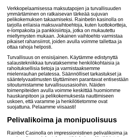
Verkkopelaamisessa maksutapojen ja turvallisuuden
ymmärtäminen on ratkaisevan tärkeää sujuvan
pelikokemuksen takaamiseksi. Rainbetin kasinolla on
tarjolla erilaisia maksuvaihtoehtoja, kuten luottokortteja,
e-lompakoita ja pankkisiirtoja, jotka on mukautettu
mieltymysten mukaan. Jokainen vaihtoehto varmistaa
pikaiset rahansiirrot, joiden avulla voimme tallettaa ja
ottaa rahoja helposti.
Turvallisuus on ensisijainen. Käytämme edistynyttä
salaustekniikkaa turvataksemme henkilökohtaisia ja
rahoituksellisia tietoja ja varmistaaksemme
mielenrauhan pelatessa. Säännölliset tarkastukset ja
sääntelyvaatimusten täyttäminen parantavat entisestään
sitoutumistamme turvallisuusasioihin. Näiden
toimenpiteiden avulla voimme keskittää huomiomme
hauskanpitoon ja pelikokemuksesta nauttimiseen
uskoen, että varamme ja henkilötietomme ovat
suojattuna. Pelaamme viisaasti!
Pelivalikoima ja monipuolisuus
Rainbet Casinolla on impressionistinen pelivalikoima ja