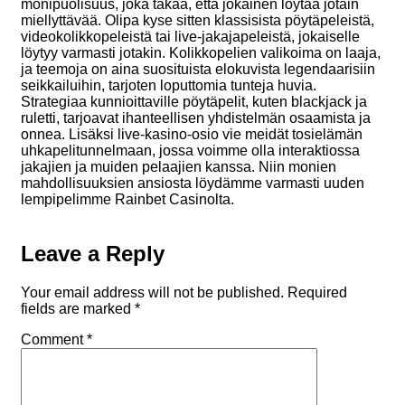
monipuolisuus, joka takaa, että jokainen löytää jotain
miellyttävää. Olipa kyse sitten klassisista pöytäpeleistä,
videokolikkopeleistä tai live-jakajapeleistä, jokaiselle
löytyy varmasti jotakin. Kolikkopelien valikoima on laaja,
ja teemoja on aina suosituista elokuvista legendaarisiin
seikkailuihin, tarjoten loputtomia tunteja huvia.
Strategiaa kunnioittaville pöytäpelit, kuten blackjack ja
ruletti, tarjoavat ihanteellisen yhdistelmän osaamista ja
onnea. Lisäksi live-kasino-osio vie meidät tosielämän
uhkapelitunnelmaan, jossa voimme olla interaktiossa
jakajien ja muiden pelaajien kanssa. Niin monien
mahdollisuuksien ansiosta löydämme varmasti uuden
lempipelimme Rainbet Casinolta.
Leave a Reply
Your email address will not be published.
Required
fields are marked
*
Comment
*