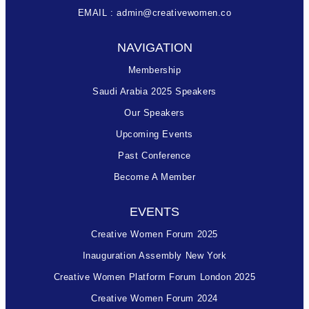
EMAIL : admin@creativewomen.co
NAVIGATION
Membership
Saudi Arabia 2025 Speakers
Our Speakers
Upcoming Events
Past Conference
Become A Member
EVENTS
Creative Women Forum 2025
Inauguration Assembly New York
Creative Women Platform Forum London 2025
Creative Women Forum 2024