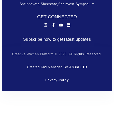
Sheinnovate,shecreate,sheinvest Symposium
GET CONNECTED
Subscribe now to get latest updates
Creative Women Platform © 2025. All Rights Reserved.
Created And Managed By
A8OM LTD
Privacy-Policy