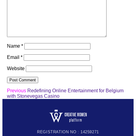
Name
*
Email
*
Website
Previous
Redefining Online Entertainment for Belgium
with Stonevegas Casino
REGISTRATION NO : 14259271