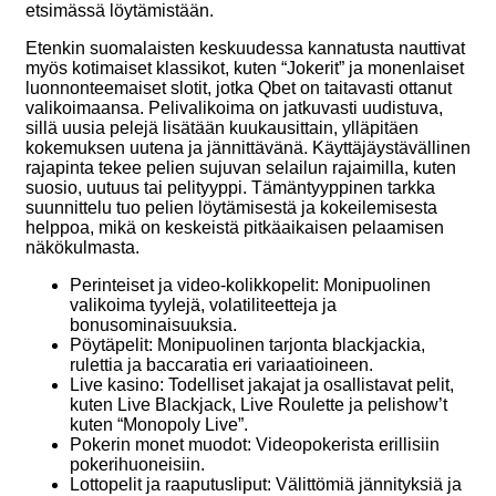
etsimässä löytämistään.
Etenkin suomalaisten keskuudessa kannatusta nauttivat
myös kotimaiset klassikot, kuten “Jokerit” ja monenlaiset
luonnonteemaiset slotit, jotka Qbet on taitavasti ottanut
valikoimaansa. Pelivalikoima on jatkuvasti uudistuva,
sillä uusia pelejä lisätään kuukausittain, ylläpitäen
kokemuksen uutena ja jännittävänä. Käyttäjäystävällinen
rajapinta tekee pelien sujuvan selailun rajaimilla, kuten
suosio, uutuus tai pelityyppi. Tämäntyyppinen tarkka
suunnittelu tuo pelien löytämisestä ja kokeilemisesta
helppoa, mikä on keskeistä pitkäaikaisen pelaamisen
näkökulmasta.
Perinteiset ja video-kolikkopelit: Monipuolinen
valikoima tyylejä, volatiliteetteja ja
bonusominaisuuksia.
Pöytäpelit: Monipuolinen tarjonta blackjackia,
rulettia ja baccaratia eri variaatioineen.
Live kasino: Todelliset jakajat ja osallistavat pelit,
kuten Live Blackjack, Live Roulette ja pelishow’t
kuten “Monopoly Live”.
Pokerin monet muodot: Videopokerista erillisiin
pokerihuoneisiin.
Lottopelit ja raaputusliput: Välittömiä jännityksiä ja