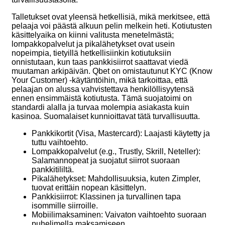
Talletukset ovat yleensä hetkellisiä, mikä merkitsee, että
pelaaja voi päästä alkuun pelin melkein heti. Kotiutusten
käsittelyaika on kiinni valitusta menetelmästä;
lompakkopalvelut ja pikalähetykset ovat usein
nopeimpia, tietyillä hetkellisiinkin kotiutuksiin
onnistutaan, kun taas pankkisiirrot saattavat viedä
muutaman arkipäivän. Qbet on omistautunut KYC (Know
Your Customer) -käytäntöihin, mikä tarkoittaa, että
pelaajan on alussa vahvistettava henkilöllisyytensä
ennen ensimmäistä kotiutusta. Tämä suojatoimi on
standardi alalla ja turvaa molempia asiakasta kuin
kasinoa. Suomalaiset kunnioittavat tätä turvallisuutta.
Pankkikortit (Visa, Mastercard): Laajasti käytetty ja
tuttu vaihtoehto.
Lompakkopalvelut (e.g., Trustly, Skrill, Neteller):
Salamannopeat ja suojatut siirrot suoraan
pankkitililtä.
Pikalähetykset: Mahdollisuuksia, kuten Zimpler,
tuovat erittäin nopean käsittelyn.
Pankkisiirrot: Klassinen ja turvallinen tapa
isommille siirroille.
Mobiilimaksaminen: Vaivaton vaihtoehto suoraan
puhelimella maksamiseen.