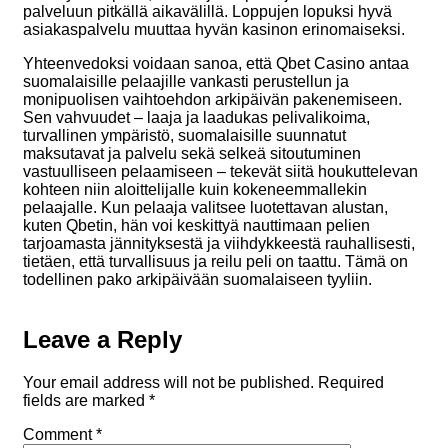
palveluun pitkällä aikavälillä. Loppujen lopuksi hyvä
asiakaspalvelu muuttaa hyvän kasinon erinomaiseksi.
Yhteenvedoksi voidaan sanoa, että Qbet Casino antaa
suomalaisille pelaajille vankasti perustellun ja
monipuolisen vaihtoehdon arkipäivän pakenemiseen.
Sen vahvuudet – laaja ja laadukas pelivalikoima,
turvallinen ympäristö, suomalaisille suunnatut
maksutavat ja palvelu sekä selkeä sitoutuminen
vastuulliseen pelaamiseen – tekevät siitä houkuttelevan
kohteen niin aloittelijalle kuin kokeneemmallekin
pelaajalle. Kun pelaaja valitsee luotettavan alustan,
kuten Qbetin, hän voi keskittyä nauttimaan pelien
tarjoamasta jännityksestä ja viihdykkeestä rauhallisesti,
tietäen, että turvallisuus ja reilu peli on taattu. Tämä on
todellinen pako arkipäivään suomalaiseen tyyliin.
Leave a Reply
Your email address will not be published.
Required
fields are marked
*
Comment
*