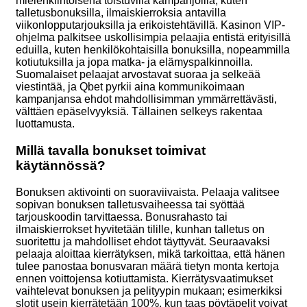
mielenkiintoisena toistuvilla kampanjoilla, kuten
talletusbonuksilla, ilmaiskierroksia antavilla
viikonlopputarjouksilla ja erikoistehtävillä. Kasinon VIP-
ohjelma palkitsee uskollisimpia pelaajia entistä erityisillä
eduilla, kuten henkilökohtaisilla bonuksilla, nopeammilla
kotiutuksilla ja jopa matka- ja elämyspalkinnoilla.
Suomalaiset pelaajat arvostavat suoraa ja selkeää
viestintää, ja Qbet pyrkii aina kommunikoimaan
kampanjansa ehdot mahdollisimman ymmärrettävästi,
välttäen epäselvyyksiä. Tällainen selkeys rakentaa
luottamusta.
Millä tavalla bonukset toimivat
käytännössä?
Bonuksen aktivointi on suoraviivaista. Pelaaja valitsee
sopivan bonuksen talletusvaiheessa tai syöttää
tarjouskoodin tarvittaessa. Bonusrahasto tai
ilmaiskierrokset hyvitetään tilille, kunhan talletus on
suoritettu ja mahdolliset ehdot täyttyvät. Seuraavaksi
pelaaja aloittaa kierrätyksen, mikä tarkoittaa, että hänen
tulee panostaa bonusvaran määrä tietyn monta kertoja
ennen voittojensa kotiuttamista. Kierrätysvaatimukset
vaihtelevat bonuksen ja pelityypin mukaan; esimerkiksi
slotit usein kierrätetään 100%, kun taas pöytäpelit voivat