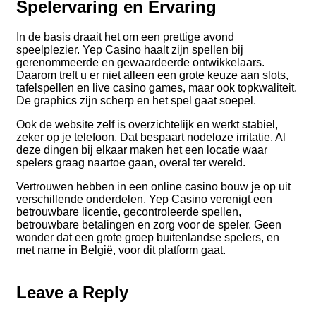
Spelervaring en Ervaring
In de basis draait het om een prettige avond
speelplezier. Yep Casino haalt zijn spellen bij
gerenommeerde en gewaardeerde ontwikkelaars.
Daarom treft u er niet alleen een grote keuze aan slots,
tafelspellen en live casino games, maar ook topkwaliteit.
De graphics zijn scherp en het spel gaat soepel.
Ook de website zelf is overzichtelijk en werkt stabiel,
zeker op je telefoon. Dat bespaart nodeloze irritatie. Al
deze dingen bij elkaar maken het een locatie waar
spelers graag naartoe gaan, overal ter wereld.
Vertrouwen hebben in een online casino bouw je op uit
verschillende onderdelen. Yep Casino verenigt een
betrouwbare licentie, gecontroleerde spellen,
betrouwbare betalingen en zorg voor de speler. Geen
wonder dat een grote groep buitenlandse spelers, en
met name in België, voor dit platform gaat.
Leave a Reply