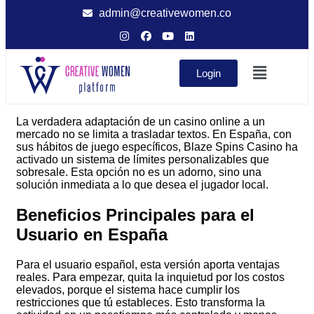
admin@creativewomen.co
Login
La verdadera adaptación de un casino online a un
mercado no se limita a trasladar textos. En España, con
sus hábitos de juego específicos, Blaze Spins Casino ha
activado un sistema de límites personalizables que
sobresale. Esta opción no es un adorno, sino una
solución inmediata a lo que desea el jugador local.
Beneficios Principales para el
Usuario en España
Para el usuario español, esta versión aporta ventajas
reales. Para empezar, quita la inquietud por los costos
elevados, porque el sistema hace cumplir los
restricciones que tú estableces. Esto transforma la