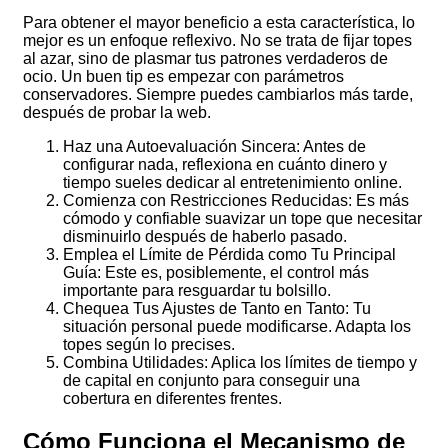
Para obtener el mayor beneficio a esta característica, lo
mejor es un enfoque reflexivo. No se trata de fijar topes
al azar, sino de plasmar tus patrones verdaderos de
ocio. Un buen tip es empezar con parámetros
conservadores. Siempre puedes cambiarlos más tarde,
después de probar la web.
Haz una Autoevaluación Sincera: Antes de
configurar nada, reflexiona en cuánto dinero y
tiempo sueles dedicar al entretenimiento online.
Comienza con Restricciones Reducidas: Es más
cómodo y confiable suavizar un tope que necesitar
disminuirlo después de haberlo pasado.
Emplea el Límite de Pérdida como Tu Principal
Guía: Este es, posiblemente, el control más
importante para resguardar tu bolsillo.
Chequea Tus Ajustes de Tanto en Tanto: Tu
situación personal puede modificarse. Adapta los
topes según lo precises.
Combina Utilidades: Aplica los límites de tiempo y
de capital en conjunto para conseguir una
cobertura en diferentes frentes.
Cómo Funciona el Mecanismo de