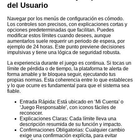
del Usuario
Navegar por los menús de configuración es cómodo.
Los controles son precisos, con explicaciones cortas y
opciones predeterminadas que facilitan. Puedes
modificar estos límites cuando desees, aunque
aumentarlos suele requerir un periodo de espera, por
ejemplo de 24 horas. Este punto previene decisiones
impulsivas y tiene una lógica de seguridad robusta.
La experiencia durante el juego es continua. Si tocas un
límite de pérdida o de tiempo, la plataforma te alerta de
forma amable y te bloquea seguir, ejecutando tus
propias normas. Esta coherencia entre lo que estableces
y lo que ocurre es fundamental para que el sistema sea
fiable.
Entrada Rápida: Está ubicado en ‘Mi Cuenta’ o
‘Juego Responsable’, con iconos fáciles de
reconocer.
Explicaciones Claras: Cada límite lleva una
descripción resumida de su función y impacto.
Confirmaciones Obligatorias: Cualquier cambio
exige una confirmación explícita, para evitar