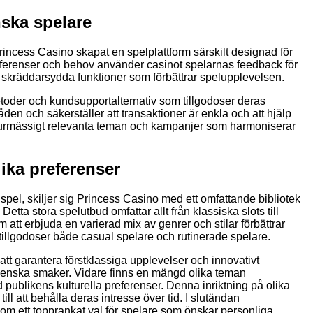
ska spelare
r Princess Casino skapat en spelplattform särskilt designad för
eferenser och behov använder casinot spelarnas feedback för
 av skräddarsydda funktioner som förbättrar spelupplevelsen.
etoder och kundsupportalternativ som tillgodoser deras
n och säkerställer att transaktioner är enkla och att hjälp
ulturmässigt relevanta teman och kampanjer som harmoniserar
lika preferenser
pel, skiljer sig Princess Casino med ett omfattande bibliotek
tta stora spelutbud omfattar allt från klassiska slots till
 att erbjuda en varierad mix av genrer och stilar förbättrar
llgodoser både casual spelare och rutinerade spelare.
tt garantera förstklassiga upplevelser och innovativt
svenska smaker. Vidare finns en mängd olika teman
med publikens kulturella preferenser. Denna inriktning på olika
ill att behålla deras intresse över tid. I slutändan
som ett topprankat val för spelare som önskar personliga,