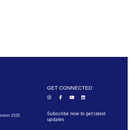
GET CONNECTED
Subscribe now to get latest
ondon 2025
updates