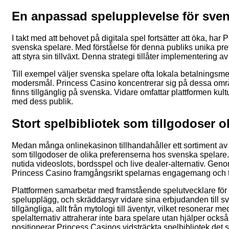
En anpassad spelupplevelse för sven
I takt med att behovet på digitala spel fortsätter att öka, ha
svenska spelare. Med förståelse för denna publiks unika pr
att styra sin tillväxt. Denna strategi tillåter implementering
Till exempel väljer svenska spelare ofta lokala betalningsm
modersmål. Princess Casino koncentrerar sig på dessa område
finns tillgänglig på svenska. Vidare omfattar plattformen k
med dess publik.
Stort spelbibliotek som tillgodoser o
Medan många onlinekasinon tillhandahåller ett sortiment av s
som tillgodoser de olika preferenserna hos svenska spelare. De
nutida videoslots, bordsspel och live dealer-alternativ. Genom
Princess Casino framgångsrikt spelarnas engagemang och ti
Plattformen samarbetar med framstående spelutvecklare för a
spelupplägg, och skräddarsyr vidare sina erbjudanden till 
tillgängliga, allt från mytologi till äventyr, vilket resonerar 
spelalternativ attraherar inte bara spelare utan hjälper också t
positionerar Princess Casinos vidsträckta spelbibliotek det 