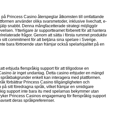
re på Princess Casino återspeglar åtkomsten till omfattande
formen använder olika svarsmetoder, inklusive livechatt, e-
 hjälp snabbt. Denna mångfacetterade strategi möjliggör
sen. Ytterligare är supportteamet förberett för att hantera
elrelaterade frågor. Genom att sätta i första rummet produktiv
itt commitment för att betjäna sina spelare i Sverige.
e bara förtroende utan främjar också spelarlojalitet på en
tt erbjuda flerspråkig support för att tillgodose en
asino är inget undantag. Detta casino erbjuder en mängd
ika språkbakgrunder enkelt kan interagera med plattformen.
k förbättrar Princess Casino tillgängligheten och
 på sitt föredragna språk, vilket främjar en smidigare
kig support inte bara itu med spelarnas bekymmer utan
ryker Princess Casinos engagemang för flerspråkig support
oavsett deras språkpreferenser.