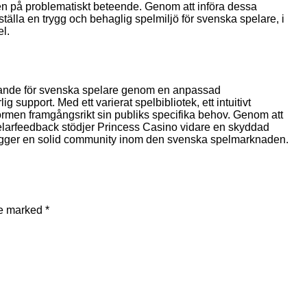
ken på problematiskt beteende. Genom att införa dessa
rställa en trygg och behaglig spelmiljö för svenska spelare, i
l.
agande för svenska spelare genom en anpassad
 support. Med ett varierat spelbibliotek, ett intuitivt
ttformen framgångsrikt sin publiks specifika behov. Genom att
larfeedback stödjer Princess Casino vidare en skyddad
 bygger en solid community inom den svenska spelmarknaden.
re marked
*