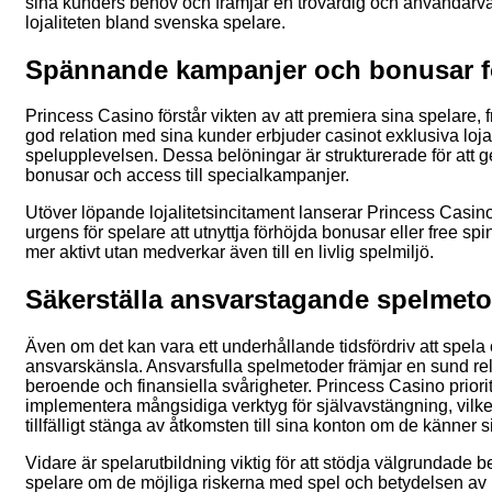
sina kunders behov och främjar en trovärdig och användarvän
lojaliteten bland svenska spelare.
Spännande kampanjer och bonusar fö
Princess Casino förstår vikten av att premiera sina spelare, f
god relation med sina kunder erbjuder casinot exklusiva lojal
spelupplevelsen. Dessa belöningar är strukturerade för att
bonusar och access till specialkampanjer.
Utöver löpande lojalitetsincitament lanserar Princess Casi
urgens för spelare att utnyttja förhöjda bonusar eller free s
mer aktivt utan medverkar även till en livlig spelmiljö.
Säkerställa ansvarstagande spelmet
Även om det kan vara ett underhållande tidsfördriv att spela o
ansvarskänsla. Ansvarsfulla spelmetoder främjar en sund re
beroende och finansiella svårigheter. Princess Casino prior
implementera mångsidiga verktyg för självavstängning, vilket 
tillfälligt stänga av åtkomsten till sina konton om de känner 
Vidare är spelarutbildning viktig för att stödja välgrundade b
spelare om de möjliga riskerna med spel och betydelsen av 