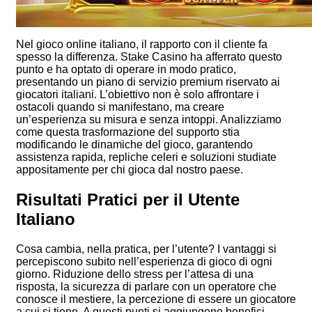
Nel gioco online italiano, il rapporto con il cliente fa
spesso la differenza. Stake Casino ha afferrato questo
punto e ha optato di operare in modo pratico,
presentando un piano di servizio premium riservato ai
giocatori italiani. L’obiettivo non è solo affrontare i
ostacoli quando si manifestano, ma creare
un’esperienza su misura e senza intoppi. Analizziamo
come questa trasformazione del supporto stia
modificando le dinamiche del gioco, garantendo
assistenza rapida, repliche celeri e soluzioni studiate
appositamente per chi gioca dal nostro paese.
Risultati Pratici per il Utente
Italiano
Cosa cambia, nella pratica, per l’utente? I vantaggi si
percepiscono subito nell’esperienza di gioco di ogni
giorno. Riduzione dello stress per l’attesa di una
risposta, la sicurezza di parlare con un operatore che
conosce il mestiere, la percezione di essere un giocatore
a cui si tiene. A questi punti si aggiungono benefici