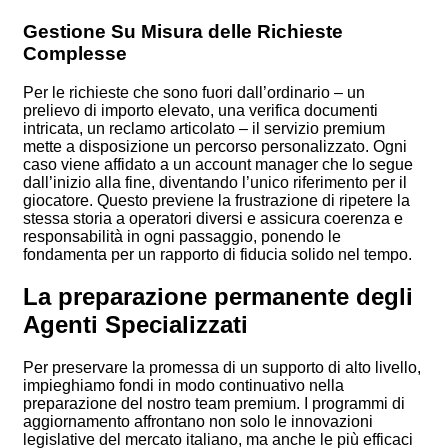
Gestione Su Misura delle Richieste
Complesse
Per le richieste che sono fuori dall’ordinario – un
prelievo di importo elevato, una verifica documenti
intricata, un reclamo articolato – il servizio premium
mette a disposizione un percorso personalizzato. Ogni
caso viene affidato a un account manager che lo segue
dall’inizio alla fine, diventando l’unico riferimento per il
giocatore. Questo previene la frustrazione di ripetere la
stessa storia a operatori diversi e assicura coerenza e
responsabilità in ogni passaggio, ponendo le
fondamenta per un rapporto di fiducia solido nel tempo.
La preparazione permanente degli
Agenti Specializzati
Per preservare la promessa di un supporto di alto livello,
impieghiamo fondi in modo continuativo nella
preparazione del nostro team premium. I programmi di
aggiornamento affrontano non solo le innovazioni
legislative del mercato italiano, ma anche le più efficaci