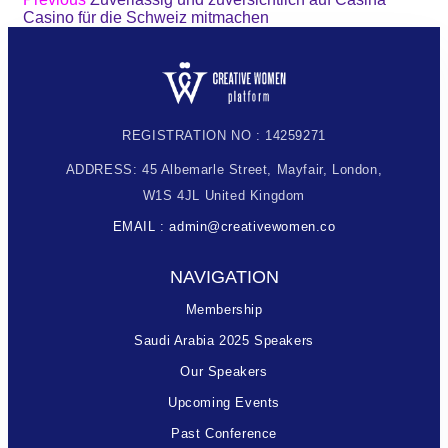
Casino für die Schweiz mitmachen
REGISTRATION NO : 14259271
ADDRESS: 45 Albemarle Street, Mayfair, London,
W1S 4JL United Kingdom
EMAIL : admin@creativewomen.co
NAVIGATION
Membership
Saudi Arabia 2025 Speakers
Our Speakers
Upcoming Events
Past Conference