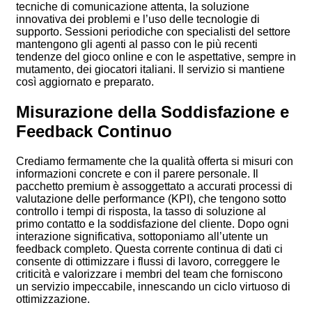
tecniche di comunicazione attenta, la soluzione
innovativa dei problemi e l’uso delle tecnologie di
supporto. Sessioni periodiche con specialisti del settore
mantengono gli agenti al passo con le più recenti
tendenze del gioco online e con le aspettative, sempre in
mutamento, dei giocatori italiani. Il servizio si mantiene
così aggiornato e preparato.
Misurazione della Soddisfazione e
Feedback Continuo
Crediamo fermamente che la qualità offerta si misuri con
informazioni concrete e con il parere personale. Il
pacchetto premium è assoggettato a accurati processi di
valutazione delle performance (KPI), che tengono sotto
controllo i tempi di risposta, la tasso di soluzione al
primo contatto e la soddisfazione del cliente. Dopo ogni
interazione significativa, sottoponiamo all’utente un
feedback completo. Questa corrente continua di dati ci
consente di ottimizzare i flussi di lavoro, correggere le
criticità e valorizzare i membri del team che forniscono
un servizio impeccabile, innescando un ciclo virtuoso di
ottimizzazione.