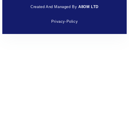
Created And Managed By
A8OM LTD
Privacy-Policy