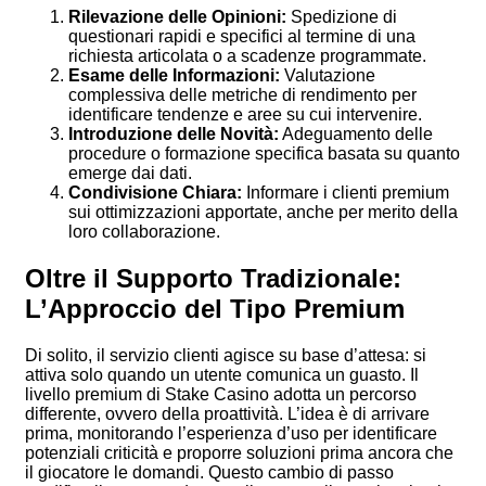
Rilevazione delle Opinioni:
Spedizione di
questionari rapidi e specifici al termine di una
richiesta articolata o a scadenze programmate.
Esame delle Informazioni:
Valutazione
complessiva delle metriche di rendimento per
identificare tendenze e aree su cui intervenire.
Introduzione delle Novità:
Adeguamento delle
procedure o formazione specifica basata su quanto
emerge dai dati.
Condivisione Chiara:
Informare i clienti premium
sui ottimizzazioni apportate, anche per merito della
loro collaborazione.
Oltre il Supporto Tradizionale:
L’Approccio del Tipo Premium
Di solito, il servizio clienti agisce su base d’attesa: si
attiva solo quando un utente comunica un guasto. Il
livello premium di Stake Casino adotta un percorso
differente, ovvero della proattività. L’idea è di arrivare
prima, monitorando l’esperienza d’uso per identificare
potenziali criticità e proporre soluzioni prima ancora che
il giocatore le domandi. Questo cambio di passo