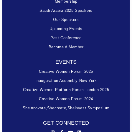
Membership
Saudi Arabia 2025 Speakers
Our Speakers
Upcoming Events
Past Conference
Become A Member
EVENTS
Creative Women Forum 2025
Inauguration Assembly New York
Creative Women Platform Forum London 2025
Creative Women Forum 2024
Sheinnovate,shecreate,sheinvest Symposium
GET CONNECTED