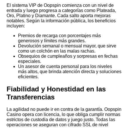
El sistema VIP de Oopspin comienza con un nivel de
entrada y luego progresa a categorías como Plateada,
Oro, Platino y Diamante. Cada salto aporta mejoras
notables. Según la información pública, los beneficios
incluyen:
Premios de recarga con porcentajes más
generosos y límites más grandes.
Devolución semanal o mensual mayor, que sirve
como un colchón en las malas rachas.
Obsequios de cumpleaños y sorpresas en fechas
especiales.
Un asesor de cuenta personal para los niveles
más altos, que brinda atención directa y soluciones
eficientes.
Fiabilidad y Honestidad en las
Transferencias
La agilidad no puede ir en contra de la garantía. Oopspin
Casino opera con licencia, lo que obliga cumplir normas
estrictos de custodia de datos y juego justo. Todas las
operaciones se aseguran con cifrado SSL de nivel