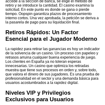
accede a la sección de banca, se elige el método de
retiro y se introduce la cantidad. El casino examina la
solicitud. En este punto es donde se gana o pierde
tiempo. Oopspin garantiza plazos de procesamiento
interno cortos. Una vez aprobada, la petición se deriva a
la pasarela de pago para su liquidación final.
Retiros Rápidos: Un Factor
Esencial para el Jugador Moderno
La rapidez para retirar las ganancias es hoy un indicador
de la solvencia de un casino. Un proceso con papeleo y
retrasos arruina cualquier buena experiencia de juego.
Los clientes en España ya no toleran esperas
innecesarias. Un casino que optimiza los retiradas
muestra que tiene sus procesos en orden y, sobre todo,
que valora el dinero de sus jugadores. Es una prueba de
profesionalidad en el sector y una demanda básica para
usuarios acostumbrados a la rapidez digital.
Niveles VIP y Privilegios
Exclusivos para Usuarios