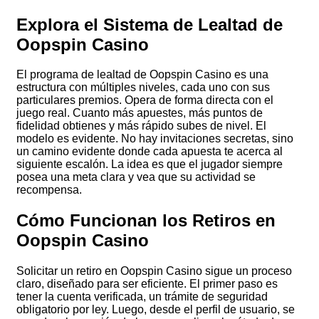
Explora el Sistema de Lealtad de
Oopspin Casino
El programa de lealtad de Oopspin Casino es una
estructura con múltiples niveles, cada uno con sus
particulares premios. Opera de forma directa con el
juego real. Cuanto más apuestes, más puntos de
fidelidad obtienes y más rápido subes de nivel. El
modelo es evidente. No hay invitaciones secretas, sino
un camino evidente donde cada apuesta te acerca al
siguiente escalón. La idea es que el jugador siempre
posea una meta clara y vea que su actividad se
recompensa.
Cómo Funcionan los Retiros en
Oopspin Casino
Solicitar un retiro en Oopspin Casino sigue un proceso
claro, diseñado para ser eficiente. El primer paso es
tener la cuenta verificada, un trámite de seguridad
obligatorio por ley. Luego, desde el perfil de usuario, se