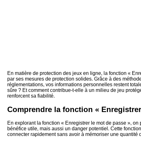
En matière de protection des jeux en ligne, la fonction « En
par ses mesures de protection solides. Grâce à des méthode
réglementations, vos informations personnelles restent total
sûre ? Et comment contribue-t-elle à un milieu de jeu proté
renforcent sa fiabilité.
Comprendre la fonction « Enregistrer
En explorant la fonction « Enregistrer le mot de passe », o
bénéfice utile, mais aussi un danger potentiel. Cette fonction
connecter rapidement sans avoir à mémoriser une quantité 