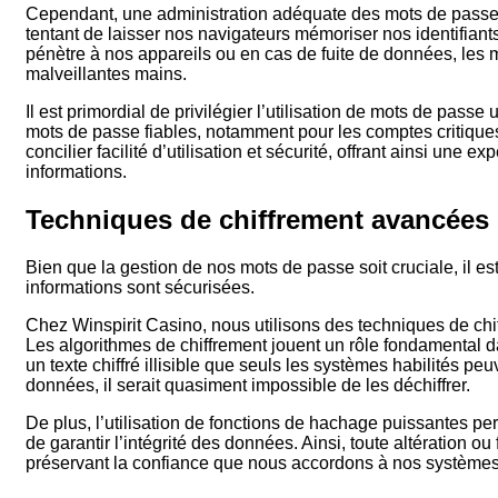
Cependant, une administration adéquate des mots de passe est
tentant de laisser nos navigateurs mémoriser nos identifiants
pénètre à nos appareils ou en cas de fuite de données, les
malveillantes mains.
Il est primordial de privilégier l’utilisation de mots de pass
mots de passe fiables, notamment pour les comptes critique
concilier facilité d’utilisation et sécurité, offrant ainsi u
informations.
Techniques de chiffrement avancées 
Bien que la gestion de nos mots de passe soit cruciale, il 
informations sont sécurisées.
Chez Winspirit Casino, nous utilisons des techniques de chi
Les algorithmes de chiffrement jouent un rôle fondamental d
un texte chiffré illisible que seuls les systèmes habilités pe
données, il serait quasiment impossible de les déchiffrer.
De plus, l’utilisation de fonctions de hachage puissantes p
de garantir l’intégrité des données. Ainsi, toute altération ou
préservant la confiance que nous accordons à nos systèmes