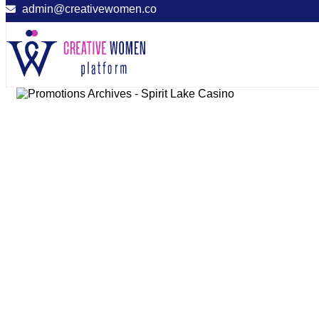
admin@creativewomen.co