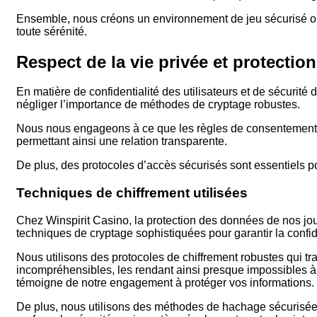
Ensemble, nous créons un environnement de jeu sécurisé où 
toute sérénité.
Respect de la vie privée et protectio
En matière de confidentialité des utilisateurs et de sécuri
négliger l’importance de méthodes de cryptage robustes.
Nous nous engageons à ce que les règles de consentement de
permettant ainsi une relation transparente.
De plus, des protocoles d’accès sécurisés sont essentiels 
Techniques de chiffrement utilisées
Chez Winspirit Casino, la protection des données de nos joue
techniques de cryptage sophistiquées pour garantir la confiden
Nous utilisons des protocoles de chiffrement robustes qui tr
incompréhensibles, les rendant ainsi presque impossibles à
témoigne de notre engagement à protéger vos informations.
De plus, nous utilisons des méthodes de hachage sécurisée