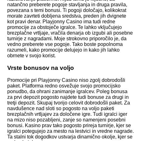
natančno preberete pogoje stavljanja in druga pravila,
povezana s temi bonusi. Ti pogoji določajo, kolikokrat
morate zavrteti dobljena sredstva, preden jih dvignete
kot pravi denar. Playjonny Casino ima tudi redne
promocije za obstoječe igralce. Te lahko vključujejo
brezplačne vrtljaje, vračila denarja ob izgubi ali posebne
turnirje z nagradami. Moje strokovno priporočilo je, da
vedno preberete vse pogoje. Tako boste popolnoma
razumeli, kako promocije delujejo in kako jih lahko
obrnete v svojo korist.
Vrste bonusov na voljo
Promocije pri Playjonny Casino niso zgolj dobrodošli
paket. Platforma redno osvežuje svojo promocijsko
ponudbo, da ohrani zanimanje igralcev. Poleg bonusa
za prvi depozit pogosto najdete tudi bonuse za drugi in
tretji depozit. Skupaj tvorijo celovit dobrodošli paket. Za
navdušence nad sloti so pogosto na voljo paketi
brezplačnih vrtljajev za določene igre. Tudi igralci iger
na mizo niso pozabljeni, zanje so namenjeni posebni
bonusi. Kasino prav tako pogosto prireja turnirje, kjer se
igralci potegujejo za mesto na lestvici in vredne nagrade.
Ta stalni tok dogodkov ustvarja dinamično okolje, kjer se