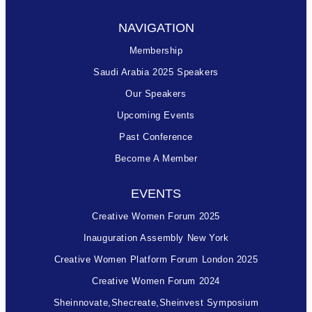
NAVIGATION
Membership
Saudi Arabia 2025 Speakers
Our Speakers
Upcoming Events
Past Conference
Become A Member
EVENTS
Creative Women Forum 2025
Inauguration Assembly New York
Creative Women Platform Forum London 2025
Creative Women Forum 2024
Sheinnovate,shecreate,sheinvest Symposium