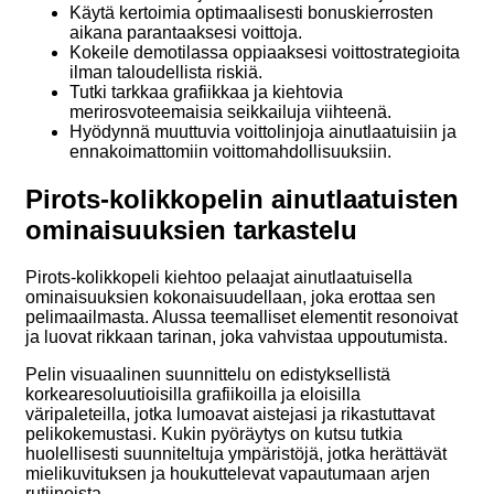
Käytä kertoimia optimaalisesti bonuskierrosten
aikana parantaaksesi voittoja.
Kokeile demotilassa oppiaaksesi voittostrategioita
ilman taloudellista riskiä.
Tutki tarkkaa grafiikkaa ja kiehtovia
merirosvoteemaisia seikkailuja viihteenä.
Hyödynnä muuttuvia voittolinjoja ainutlaatuisiin ja
ennakoimattomiin voittomahdollisuuksiin.
Pirots-kolikkopelin ainutlaatuisten
ominaisuuksien tarkastelu
Pirots-kolikkopeli kiehtoo pelaajat ainutlaatuisella
ominaisuuksien kokonaisuudellaan, joka erottaa sen
pelimaailmasta. Alussa teemalliset elementit resonoivat
ja luovat rikkaan tarinan, joka vahvistaa uppoutumista.
Pelin visuaalinen suunnittelu on edistyksellistä
korkearesoluutioisilla grafiikoilla ja eloisilla
väripaleteilla, jotka lumoavat aistejasi ja rikastuttavat
pelikokemustasi. Kukin pyöräytys on kutsu tutkia
huolellisesti suunniteltuja ympäristöjä, jotka herättävät
mielikuvituksen ja houkuttelevat vapautumaan arjen
rutiineista.