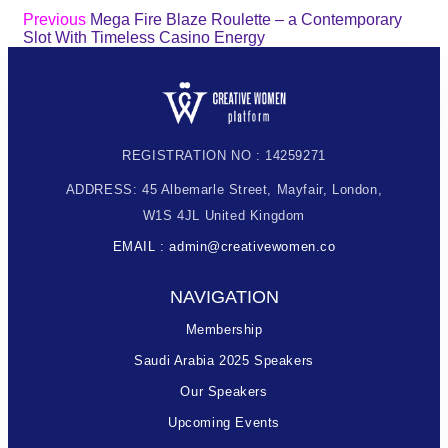
Previous
Mega Fire Blaze Roulette – a Contemporary
Slot With Timeless Casino Energy
REGISTRATION NO : 14259271
ADDRESS: 45 Albemarle Street, Mayfair, London,
W1S 4JL United Kingdom
EMAIL : admin@creativewomen.co
NAVIGATION
Membership
Saudi Arabia 2025 Speakers
Our Speakers
Upcoming Events