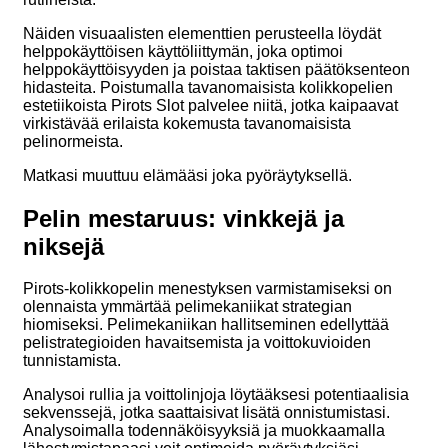
Näiden visuaalisten elementtien perusteella löydät
helppokäyttöisen käyttöliittymän, joka optimoi
helppokäyttöisyyden ja poistaa taktisen päätöksenteon
hidasteita. Poistumalla tavanomaisista kolikkopelien
estetiikoista Pirots Slot palvelee niitä, jotka kaipaavat
virkistävää erilaista kokemusta tavanomaisista
pelinormeista.
Matkasi muuttuu elämääsi joka pyöräytyksellä.
Pelin mestaruus: vinkkejä ja
niksejä
Pirots-kolikkopelin menestyksen varmistamiseksi on
olennaista ymmärtää pelimekaniikat strategian
hiomiseksi. Pelimekaniikan hallitseminen edellyttää
pelistrategioiden havaitsemista ja voittokuvioiden
tunnistamista.
Analysoi rullia ja voittolinjoja löytääksesi potentiaalisia
sekvenssejä, jotka saattaisivat lisätä onnistumistasi.
Analysoimalla todennäköisyyksiä ja muokkaamalla