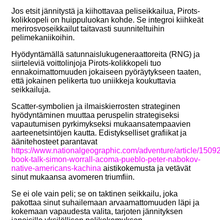
Jos etsit jännitystä ja kiihottavaa peliseikkailua, Pirots-
kolikkopeli on huippuluokan kohde. Se integroi kiihkeät
merirosvoseikkailut taitavasti suunniteltuihin
pelimekaniikoihin.
Hyödyntämällä satunnaislukugeneraattoreita (RNG) ja
siirteleviä voittolinjoja Pirots-kolikkopeli tuo
ennakoimattomuuden jokaiseen pyöräytykseen taaten,
että jokainen pelikerta tuo uniikkeja koukuttavia
seikkailuja.
Scatter-symbolien ja ilmaiskierrosten strateginen
hyödyntäminen muuttaa peruspelin strategiseksi
vapautumisen pyrkimykseksi mukaansatempaavien
aarteenetsintöjen kautta. Edistykselliset grafiikat ja
äänitehosteet parantavat
https://www.nationalgeographic.com/adventure/article/1509
book-talk-simon-worrall-acoma-pueblo-peter-nabokov-
native-americans-kachina
aistikokemusta ja vetävät
sinut mukaansa avomeren triumfiin.
Se ei ole vain peli; se on taktinen seikkailu, joka
pakottaa sinut suhailemaan arvaamattomuuden läpi ja
kokemaan vapaudesta valita, tarjoten jännityksen