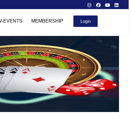
W-EVENTS
MEMBERSHIP
Login