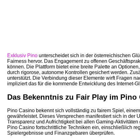
Exklusiv Pino
unterscheidet sich in der österreichischen Gl
Fairness hervor. Das Engagement zu offenen Geschäftsprakt
können. Die Plattform bietet eine breite Palette an Optione
durch rigorose, autonome Kontrollen gesichert werden. Zusät
unterstützt. Die Verbindung dieser Elemente wirft Fragen 
impliziert das für die kommende Entwicklung des Internet-G
Das Bekenntnis zu Fair Play im Pino
Pino Casino bekennt sich vollständig zu fairem Spiel, einem 
gewährleistet. Dieses Versprechen manifestiert sich in der 
Transparenz und Aufrichtigkeit bei allen Gaming-Aktivitäten 
Pino Casino fortschrittliche Techniken ein, einschließlich
Spielergebnisse und Finanzgebaren überprüfen.