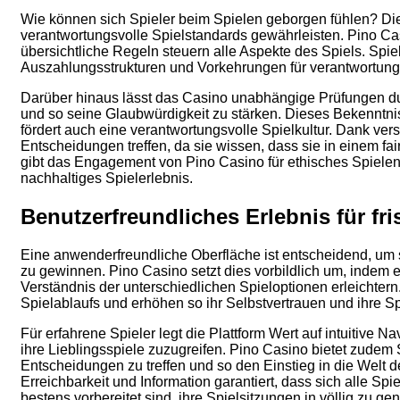
Wie können sich Spieler beim Spielen geborgen fühlen? Die A
verantwortungsvolle Spielstandards gewährleisten. Pino Casi
übersichtliche Regeln steuern alle Aspekte des Spiels. Spie
Auszahlungsstrukturen und Vorkehrungen für verantwortungsv
Darüber hinaus lässt das Casino unabhängige Prüfungen dur
und so seine Glaubwürdigkeit zu stärken. Dieses Bekenntnis
fördert auch eine verantwortungsvolle Spielkultur. Dank ver
Entscheidungen treffen, da sie wissen, dass sie in einem fai
gibt das Engagement von Pino Casino für ethisches Spielen 
nachhaltiges Spielerlebnis.
Benutzerfreundliches Erlebnis für fri
Eine anwenderfreundliche Oberfläche ist entscheidend, um 
zu gewinnen. Pino Casino setzt dies vorbildlich um, indem 
Verständnis der unterschiedlichen Spieloptionen erleichtern
Spielablaufs und erhöhen so ihr Selbstvertrauen und ihre Sp
Für erfahrene Spieler legt die Plattform Wert auf intuitive Na
ihre Lieblingsspiele zuzugreifen. Pino Casino bietet zudem S
Entscheidungen zu treffen und so den Einstieg in die Welt 
Erreichbarkeit und Information garantiert, dass sich alle Spi
bestens vorbereitet sind, ihre Spielsitzungen in völlig zu ge