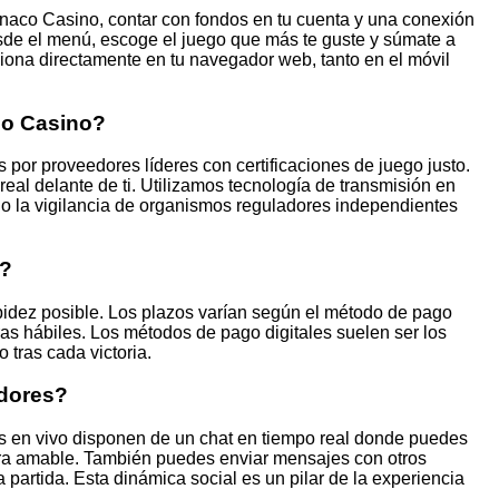
onaco Casino, contar con fondos en tu cuenta y una conexión
desde el menú, escoge el juego que más te guste y súmate a
iona directamente en tu navegador web, tanto en el móvil
co Casino?
por proveedores líderes con certificaciones de juego justo.
eal delante de ti. Utilizamos tecnología de transmisión en
bajo la vigilancia de organismos reguladores independientes
s?
idez posible. Los plazos varían según el método de pago
ras hábiles. Los métodos de pago digitales suelen ser los
 tras cada victoria.
adores?
gos en vivo disponen de un chat en tiempo real donde puedes
ra amable. También puedes enviar mensajes con otros
artida. Esta dinámica social es un pilar de la experiencia