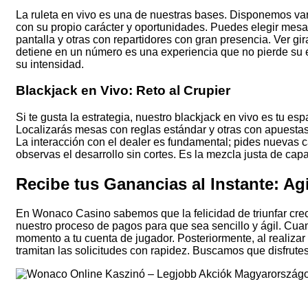
La ruleta en vivo es una de nuestras bases. Disponemos va
con su propio carácter y oportunidades. Puedes elegir mesa
pantalla y otras con repartidores con gran presencia. Ver gi
detiene en un número es una experiencia que no pierde su
su intensidad.
Blackjack en Vivo: Reto al Crupier
Si te gusta la estrategia, nuestro blackjack en vivo es tu es
Localizarás mesas con reglas estándar y otras con apuestas 
La interacción con el dealer es fundamental; pides nuevas c
observas el desarrollo sin cortes. Es la mezcla justa de cap
Recibe tus Ganancias al Instante: Ag
En Wonaco Casino sabemos que la felicidad de triunfar cre
nuestro proceso de pagos para que sea sencillo y ágil. Cuan
momento a tu cuenta de jugador. Posteriormente, al realiz
tramitan las solicitudes con rapidez. Buscamos que disfrute