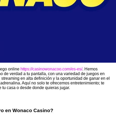
uego online
https://casinowonacoo.com/es-es/
. Hemos
no de verdad a tu pantalla, con una variedad de juegos en
 streaming en alta definición y la oportunidad de ganar en el
adrenalina. Aquí no solo te ofrecemos entretenimiento; te
 tu casa o desde donde quieras jugar.
ivo en Wonaco Casino?