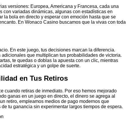
rias versiones: Europea, Americana y Francesa, cada una
s con variadas dinámicas, algunas con estadísticas en
rar la bola en directo y esperar con emoción hasta que se
 encanto. En Wonaco Casino buscamos que la vivas con toda
pacio. En este juego, tus decisiones marcan la diferencia.
adicionales que multiplican tus probabilidades de victoria.
artas, te quedas o doblas la apuesta con un clic, mientras
acidad estratégica y un golpe de suerte.
ilidad en Tus Retiros
ce cuando retiras de inmediato. Por eso hemos mejorado
do ganas en un juego en directo, el dinero se agrega al
ar un retiro, empleamos medios de pago modernos que
s de tu ganancia sin experimentar largos tiempos de espera.