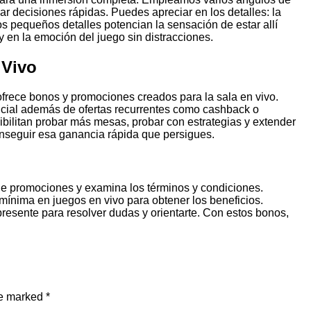
mar decisiones rápidas. Puedes apreciar en los detalles: la
sos pequeños detalles potencian la sensación de estar allí
y en la emoción del juego sin distracciones.
 Vivo
frece bonos y promociones creados para la sala en vivo.
icial además de ofertas recurrentes como cashback o
sibilitan probar más mesas, probar con estrategias y extender
onseguir esa ganancia rápida que persigues.
 de promociones y examina los términos y condiciones.
nima en juegos en vivo para obtener los beneficios.
resente para resolver dudas y orientarte. Con estos bonos,
re marked
*