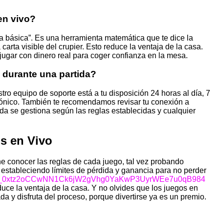
 en vivo?
ia básica”. Es una herramienta matemática que te dice la
carta visible del crupier. Esto reduce la ventaja de la casa.
ugar con dinero real para coger confianza en la mesa.
 durante una partida?
ro equipo de soporte está a tu disposición 24 horas al día, 7
ctrónico. También te recomendamos revisar tu conexión a
tida se gestiona según las reglas establecidas y cualquier
os en Vivo
ne conocer las reglas de cada juego, tal vez probando
estableciendo límites de pérdida y ganancia para no perder
nline/__0xtz2oCCwNN1Ck6jW2gVhg0YaKwP3UyrWEe7u0qB984
uce la ventaja de la casa. Y no olvides que los juegos en
a y disfruta del proceso, porque divertirse ya es un premio.