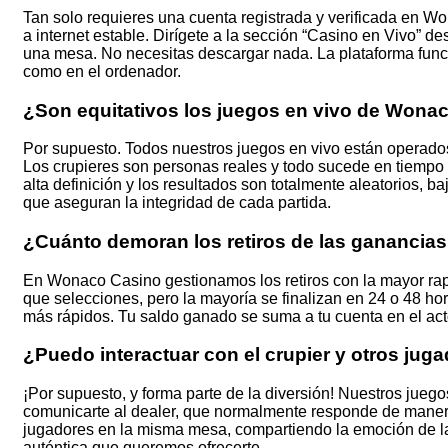
Tan solo requieres una cuenta registrada y verificada en W
a internet estable. Dirígete a la sección “Casino en Vivo” 
una mesa. No necesitas descargar nada. La plataforma func
como en el ordenador.
¿Son equitativos los juegos en vivo de Wona
Por supuesto. Todos nuestros juegos en vivo están operados 
Los crupieres son personas reales y todo sucede en tiempo r
alta definición y los resultados son totalmente aleatorios, 
que aseguran la integridad de cada partida.
¿Cuánto demoran los retiros de las ganancia
En Wonaco Casino gestionamos los retiros con la mayor rap
que selecciones, pero la mayoría se finalizan en 24 o 48 ho
más rápidos. Tu saldo ganado se suma a tu cuenta en el acto
¿Puedo interactuar con el crupier y otros jug
¡Por supuesto, y forma parte de la diversión! Nuestros jue
comunicarte al dealer, que normalmente responde de mane
jugadores en la misma mesa, compartiendo la emoción de la p
auténtica que queremos ofrecerte.