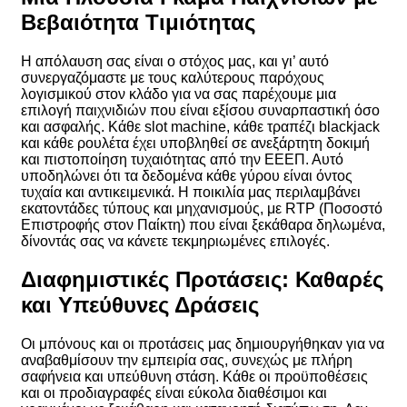
Βεβαιότητα Τιμιότητας
Η απόλαυση σας είναι ο στόχος μας, και γι’ αυτό
συνεργαζόμαστε με τους καλύτερους παρόχους
λογισμικού στον κλάδο για να σας παρέχουμε μια
επιλογή παιχνιδιών που είναι εξίσου συναρπαστική όσο
και ασφαλής. Κάθε slot machine, κάθε τραπέζι blackjack
και κάθε ρουλέτα έχει υποβληθεί σε ανεξάρτητη δοκιμή
και πιστοποίηση τυχαιότητας από την ΕΕΕΠ. Αυτό
υποδηλώνει ότι τα δεδομένα κάθε γύρου είναι όντος
τυχαία και αντικειμενικά. Η ποικιλία μας περιλαμβάνει
εκατοντάδες τύπους και μηχανισμούς, με RTP (Ποσοστό
Επιστροφής στον Παίκτη) που είναι ξεκάθαρα δηλωμένα,
δίνοντάς σας να κάνετε τεκμηριωμένες επιλογές.
Διαφημιστικές Προτάσεις: Καθαρές
και Υπεύθυνες Δράσεις
Οι μπόνους και οι προτάσεις μας δημιουργήθηκαν για να
αναβαθμίσουν την εμπειρία σας, συνεχώς με πλήρη
σαφήνεια και υπεύθυνη στάση. Κάθε οι προϋποθέσεις
και οι προδιαγραφές είναι εύκολα διαθέσιμοι και