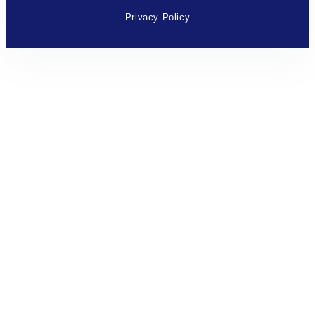
Privacy-Policy