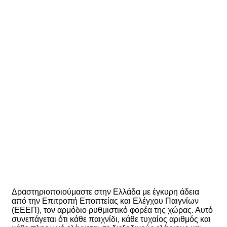
Δραστηριοποιούμαστε στην Ελλάδα με έγκυρη άδεια
από την Επιτροπή Εποπτείας και Ελέγχου Παιγνίων
(ΕΕΕΠ), τον αρμόδιο ρυθμιστικό φορέα της χώρας. Αυτό
συνεπάγεται ότι κάθε παιχνίδι, κάθε τυχαίος αριθμός και