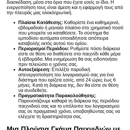
διασκέδαση, μέσα στα όρια που έχετε εσείς οι ίδιο. Η
ενεργοποίηση τους είναι άμεση και η εφαρμογή τους από
την πλευράς μας ολοκληρωτική.
Πλαίσια Κατάθεσης:
Καθορίστε ένα καθημερινό,
εβδομαδιαίο ή μηνιαίο πλαίσιο στο χρηματικό ποσό
που μπορείτε να καταθέσετε. Το σύστημα θα
εμποδίσει αυτόματα οποιαδήποτε απόπειρα
καταβολής εκτός αυτού του ορίου.
Περιορισμοί Περιόδου:
Ρυθμίστε πόσο διάρκεια
είστε σε θέση να διαθέσετε στο παιχνίδι κάθε μέρα
ή εβδομάδα. Μια ενημέρωση θα σας ειδοποιήσει
πριν τελειώσει ο χρόνος σας.
Αυτοεξαίρεση:
Επιλέξτε παροδική
απενεργοποίηση του λογαριασμού σας για ένα
διάστημα που ορίζετε εσείς, από 24 ώρες έως 6
μήνες. Κατά τη διάρκεια της, δεν θα είστε σε θέση
να συνδεθείτε.
Πραγματικότητα Παρακολούθησης:
Παρουσιάζουμε καθαρά τη διάρκεια της περιόδου
παιχνιδιού σας και το υπόλοιπο του λογαριασμού
σας σε πραγματικό χρόνο, υποβοηθώντας σας να
ελέγχετε τη δραστηριότητα σας.
Μια Πλούσια Γκάμα Παιχνιδιών με