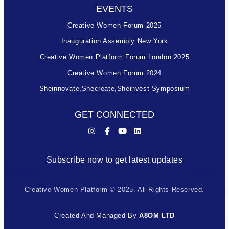
EVENTS
Creative Women Forum 2025
Inauguration Assembly New York
Creative Women Platform Forum London 2025
Creative Women Forum 2024
Sheinnovate,shecreate,sheinvest Symposium
GET CONNECTED
Subscribe now to get latest updates
Creative Women Platform © 2025. All Rights Reserved.
Created And Managed By
A8OM LTD