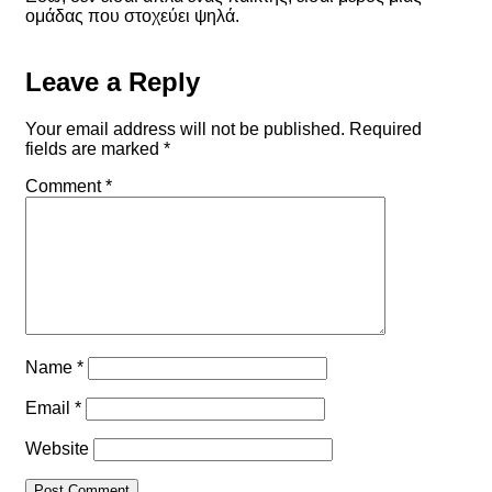
ομάδας που στοχεύει ψηλά.
Leave a Reply
Your email address will not be published.
Required
fields are marked
*
Comment
*
Name
*
Email
*
Website