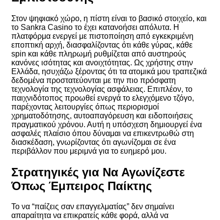
Στον ψηφιακό χώρο, η πίστη είναι το βασικό στοιχείο, και
το Sankra Casino το έχει κατανοήσει απόλυτα. Η
πλατφόρμα ενεργεί με πιστοποίηση από εγκεκριμένη
εποπτική αρχή, διασφαλίζοντας ότι κάθε γύρας, κάθε
spin και κάθε πληρωμή ρυθμίζεται από αυστηρούς
κανόνες ισότητας και ανοιχτότητας. Ως χρήστης στην
Ελλάδα, ησυχάζω ξέροντας ότι τα ατομικά μου τραπεζικά
δεδομένα προστατεύονται με την πιο πρόσφατη
τεχνολογία της τεχνολογίας ασφάλειας. Επιπλέον, το
παιχνιδότοπος προωθεί ενεργά το ελεγχόμενο τζόγο,
παρέχοντας λειτουργίες όπως περιορισμοί
χρηματοδότησης, αυτοαπαγόρευση και ειδοποιήσεις
πραγματικού χρόνου. Αυτή η υπόσχεση δημιουργεί ένα
ασφαλές πλαίσιο όπου δύναμαι να επικεντρωθώ στη
διασκέδαση, γνωρίζοντας ότι αγωνίζομαι σε ένα
περιβάλλον που μεριμνά για το ευημερό μου.
Στρατηγικές για Να Αγωνίζεστε
Όπως Έμπειρος Παίκτης
Το να “παίζεις σαν επαγγελματίας” δεν σημαίνει
απαραίτητα να επικρατείς κάθε φορά, αλλά να