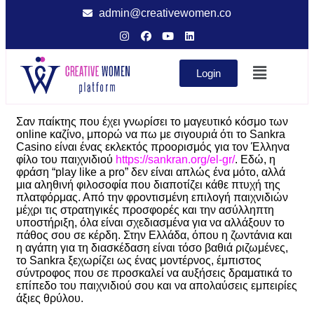
admin@creativewomen.co
Login
Σαν παίκτης που έχει γνωρίσει το μαγευτικό κόσμο των
online καζίνο, μπορώ να πω με σιγουριά ότι το Sankra
Casino είναι ένας εκλεκτός προορισμός για τον Έλληνα
φίλο του παιχνιδιού
https://sankran.org/el-gr/
. Εδώ, η
φράση “play like a pro” δεν είναι απλώς ένα μότο, αλλά
μια αληθινή φιλοσοφία που διαποτίζει κάθε πτυχή της
πλατφόρμας. Από την φροντισμένη επιλογή παιχνιδιών
μέχρι τις στρατηγικές προσφορές και την ασύλληπτη
υποστήριξη, όλα είναι σχεδιασμένα για να αλλάξουν το
πάθος σου σε κέρδη. Στην Ελλάδα, όπου η ζωντάνια και
η αγάπη για τη διασκέδαση είναι τόσο βαθιά ριζωμένες,
το Sankra ξεχωρίζει ως ένας μοντέρνος, έμπιστος
σύντροφος που σε προσκαλεί να αυξήσεις δραματικά το
επίπεδο του παιχνιδιού σου και να απολαύσεις εμπειρίες
άξιες θρύλου.