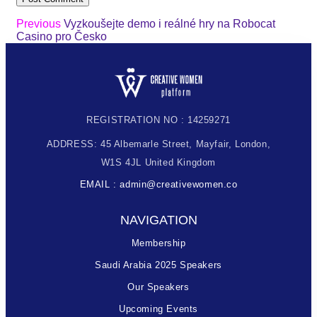
Previous
Vyzkoušejte demo i reálné hry na Robocat
Casino pro Česko
REGISTRATION NO : 14259271
ADDRESS: 45 Albemarle Street, Mayfair, London,
W1S 4JL United Kingdom
EMAIL : admin@creativewomen.co
NAVIGATION
Membership
Saudi Arabia 2025 Speakers
Our Speakers
Upcoming Events