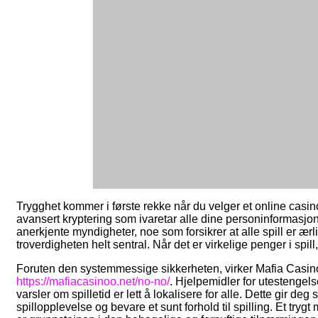
Trygghet kommer i første rekke når du velger et online casi
avansert kryptering som ivaretar alle dine personinformasjo
anerkjente myndigheter, noe som forsikrer at alle spill er ær
troverdigheten helt sentral. Når det er virkelige penger i spil
Foruten den systemmessige sikkerheten, virker Mafia Casino akt
https://mafiacasinoo.net/no-no/
. Hjelpemidler for utestengels
varsler om spilletid er lett å lokalisere for alle. Dette gir deg
spillopplevelse og bevare et sunt forhold til spilling. Et trygt