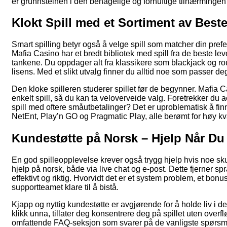
er grunnsteinen i den behagelige og fornuftige tilnærmingen
Klokt Spill med et Sortiment av Beste
Smart spilling betyr også å velge spill som matcher din prefer
Mafia Casino har et bredt bibliotek med spill fra de beste le
tankene. Du oppdager alt fra klassikere som blackjack og ro
lisens. Med et slikt utvalg finner du alltid noe som passer de
Den kloke spilleren studerer spillet før de begynner. Mafia Cas
enkelt spill, så du kan ta veloverveide valg. Foretrekker du act
spill med oftere småutbetalinger? Det er uproblematisk å finne
NetEnt, Play’n GO og Pragmatic Play, alle berømt for høy kvali
Kundestøtte på Norsk – Hjelp Når Du
En god spilleopplevelse krever også trygg hjelp hvis noe sku
hjelp på norsk, både via live chat og e-post. Dette fjerner spr
effektivt og riktig. Hvorvidt det er et system problem, et bon
supportteamet klare til å bistå.
Kjapp og nyttig kundestøtte er avgjørende for å holde liv i d
klikk unna, tillater deg konsentrere deg på spillet uten over
omfattende FAQ-seksjon som svarer på de vanligste spørsmål