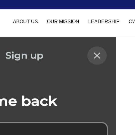
ABOUT US
OUR MISSION
LEADERSHIP
C