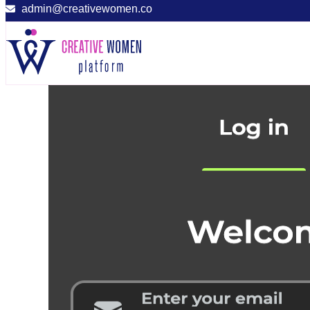
admin@creativewomen.co