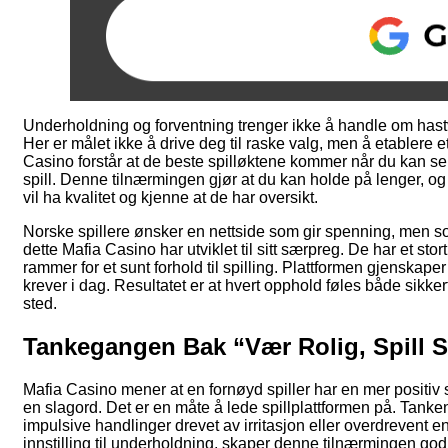
Underholdning og forventning trenger ikke å handle om hastve
Her er målet ikke å drive deg til raske valg, men å etablere e
Casino forstår at de beste spilløktene kommer når du kan senke
spill. Denne tilnærmingen gjør at du kan holde på lenger, 
vil ha kvalitet og kjenne at de har oversikt.
Norske spillere ønsker en nettside som gir spenning, men so
dette Mafia Casino har utviklet til sitt særpreg. De har et stort
rammer for et sunt forhold til spilling. Plattformen gjenskap
krever i dag. Resultatet er at hvert opphold føles både sikke
sted.
Tankegangen Bak “Vær Rolig, Spill 
Mafia Casino mener at en fornøyd spiller har en mer positiv s
en slagord. Det er en måte å lede spillplattformen på. Tanken
impulsive handlinger drevet av irritasjon eller overdrevent 
innstilling til underholdning, skaper denne tilnærmingen 