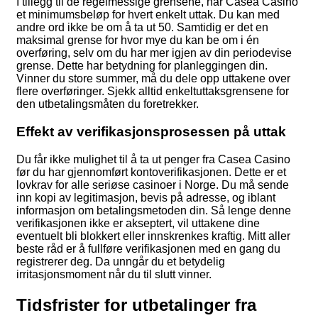
I tillegg til de regelmessige grensene, har Casea Casino
et minimumsbeløp for hvert enkelt uttak. Du kan med
andre ord ikke be om å ta ut 50. Samtidig er det en
maksimal grense for hvor mye du kan be om i én
overføring, selv om du har mer igjen av din periodevise
grense. Dette har betydning for planleggingen din.
Vinner du store summer, må du dele opp uttakene over
flere overføringer. Sjekk alltid enkeltuttaksgrensene for
den utbetalingsmåten du foretrekker.
Effekt av verifikasjonsprosessen på uttak
Du får ikke mulighet til å ta ut penger fra Casea Casino
før du har gjennomført kontoverifikasjonen. Dette er et
lovkrav for alle seriøse casinoer i Norge. Du må sende
inn kopi av legitimasjon, bevis på adresse, og iblant
informasjon om betalingsmetoden din. Så lenge denne
verifikasjonen ikke er akseptert, vil uttakene dine
eventuelt bli blokkert eller innskrenkes kraftig. Mitt aller
beste råd er å fullføre verifikasjonen med en gang du
registrerer deg. Da unngår du et betydelig
irritasjonsmoment når du til slutt vinner.
Tidsfrister for utbetalinger fra