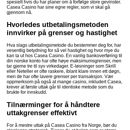
spesielt hvis du har planer om å forfølge store gevinster.
Casea Casino har sine egne regler, som vi skal gå
gjennom nå.
Hvorledes utbetalingsmetoden
innvirker på grenser og hastighet
Hva slags utbetalingsmetode du bestemmer deg for, har
vesentlig betydning for så vel hastighet og hvor mye du
kan ta ut hos Casea Casino. En vanlig bankoverføring til
din norske konto har ofte høye maksimumsgrenser, men
tar gjerne tre til syv virkedager. E-løsninger som Skrill
eller Neteller er ofte raskere, iblant klare innen ett døgn,
men de har ofte lavere grenser per transaksjon. Vær
oppmerksom på også at mange casino, inkludert Casea,
krever at første uttak går til identiske metode som du
brukte for innskudd.
Tilnærminger for å håndtere
uttakgrenser effektivt
For å mestre uttak på Casea Casino fra Norge, bør du