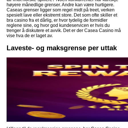
høyere månedlige grenser. Andre kan være hurtigere.
Caseas grenser ligger som regel midt på treet, verken
spesielt lave eller ekstremt store. Det som ofte skiller et
bra casino fra et dårlig, er hvor tydelig de formidler
reglene sine, og hvor god kundeservicen er hvis du
trenger å diskutere et avvik. Det er der Casea Casino må
vise hva de er laget av.
Laveste- og maksgrense per uttak