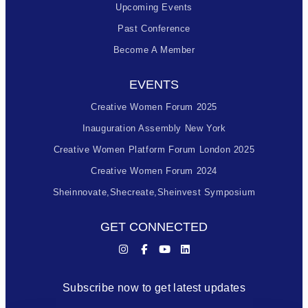
Upcoming Events
Past Conference
Become A Member
EVENTS
Creative Women Forum 2025
Inauguration Assembly New York
Creative Women Platform Forum London 2025
Creative Women Forum 2024
Sheinnovate,shecreate,sheinvest Symposium
GET CONNECTED
Subscribe now to get latest updates