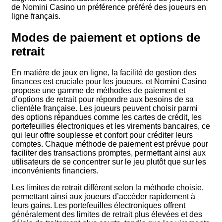
de Nomini Casino un préférence préféré des joueurs en
ligne français.
Modes de paiement et options de
retrait
En matière de jeux en ligne, la facilité de gestion des
finances est cruciale pour les joueurs, et Nomini Casino
propose une gamme de méthodes de paiement et
d’options de retrait pour répondre aux besoins de sa
clientèle française. Les joueurs peuvent choisir parmi
des options répandues comme les cartes de crédit, les
portefeuilles électroniques et les virements bancaires, ce
qui leur offre souplesse et confort pour créditer leurs
comptes. Chaque méthode de paiement est prévue pour
faciliter des transactions promptes, permettant ainsi aux
utilisateurs de se concentrer sur le jeu plutôt que sur les
inconvénients financiers.
Les limites de retrait diffèrent selon la méthode choisie,
permettant ainsi aux joueurs d’accéder rapidement à
leurs gains. Les portefeuilles électroniques offrent
généralement des limites de retrait plus élevées et des