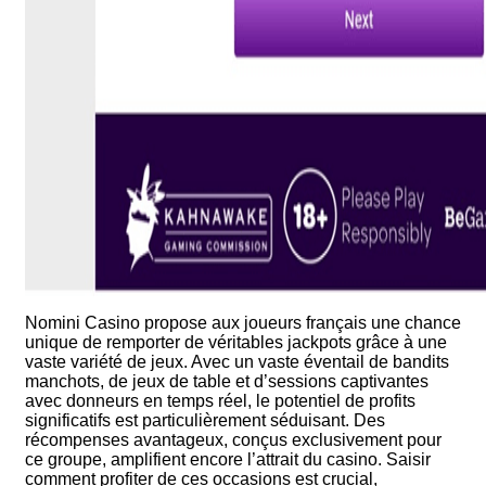
Nomini Casino propose aux joueurs français une chance
unique de remporter de véritables jackpots grâce à une
vaste variété de jeux. Avec un vaste éventail de bandits
manchots, de jeux de table et d’sessions captivantes
avec donneurs en temps réel, le potentiel de profits
significatifs est particulièrement séduisant. Des
récompenses avantageux, conçus exclusivement pour
ce groupe, amplifient encore l’attrait du casino. Saisir
comment profiter de ces occasions est crucial,