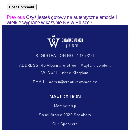
Previous
Czyż jesteś gotowy na autentyczne emocje i
wielkie wygrane w kasynie NV w Polsce?
REGISTRATION NO : 14259271
ADDRESS: 45 Albemarle Street, Mayfair, London,
W1S 4JL United Kingdom
EMAIL : admin@creativewomen.co
NAVIGATION
Membership
Saudi Arabia 2025 Speakers
Our Speakers