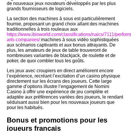
de nouveaux jeux novateurs développés par les plus
grands fournisseurs de logiciels.
La section des machines à sous est particulièrement
fournie, proposant un grand choix allant des machines
traditionnelles à trois rouleaux aux
https://www.ibisworld.com/classifications/naics/7111/perform
arts-companies/
machines à sous vidéo sophistiquées
aux scénarios captivants et aux bonus attrayants. De
plus, les amateurs de jeux de table trouveront de
nombreuses variantes de blackjack, de roulette et de
poker, de quoi combler tous les goûts.
Les jeux avec croupiers en direct améliorent encore
l’expérience, recréant l’excitation d’un casino physique
directement sur les écrans des joueurs. Cette large
gamme d’options illustre l’engagement de Nomini
Casino à offrir une expérience de jeu complète et
adaptée aux préférences variées des joueurs, le rendant
séduisant aussi bien pour les nouveaux joueurs que
pour les habitués.
Bonus et promotions pour les
joueurs français