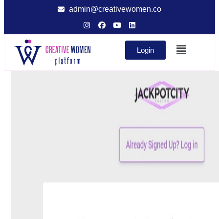
admin@creativewomen.co
Login