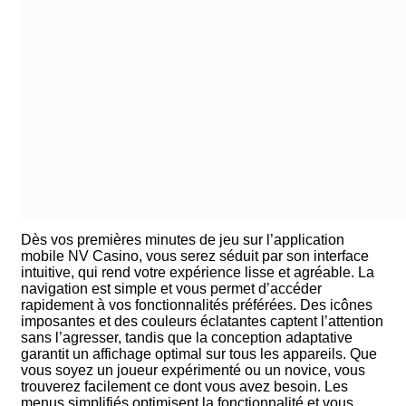
Dès vos premières minutes de jeu sur l’application
mobile NV Casino, vous serez séduit par son interface
intuitive, qui rend votre expérience lisse et agréable. La
navigation est simple et vous permet d’accéder
rapidement à vos fonctionnalités préférées. Des icônes
imposantes et des couleurs éclatantes captent l’attention
sans l’agresser, tandis que la conception adaptative
garantit un affichage optimal sur tous les appareils. Que
vous soyez un joueur expérimenté ou un novice, vous
trouverez facilement ce dont vous avez besoin. Les
menus simplifiés optimisent la fonctionnalité et vous