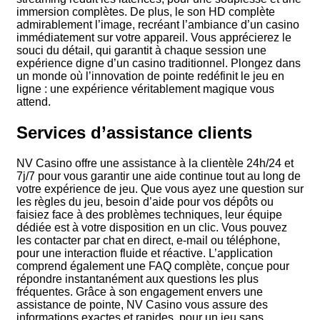
immersion complètes. De plus, le son HD complète
admirablement l’image, recréant l’ambiance d’un casino
immédiatement sur votre appareil. Vous apprécierez le
souci du détail, qui garantit à chaque session une
expérience digne d’un casino traditionnel. Plongez dans
un monde où l’innovation de pointe redéfinit le jeu en
ligne : une expérience véritablement magique vous
attend.
Services d’assistance clients
NV Casino offre une assistance à la clientèle 24h/24 et
7j/7 pour vous garantir une aide continue tout au long de
votre expérience de jeu. Que vous ayez une question sur
les règles du jeu, besoin d’aide pour vos dépôts ou
faisiez face à des problèmes techniques, leur équipe
dédiée est à votre disposition en un clic. Vous pouvez
les contacter par chat en direct, e-mail ou téléphone,
pour une interaction fluide et réactive. L’application
comprend également une FAQ complète, conçue pour
répondre instantanément aux questions les plus
fréquentes. Grâce à son engagement envers une
assistance de pointe, NV Casino vous assure des
informations exactes et rapides, pour un jeu sans