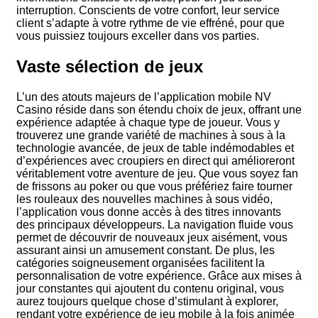
interruption. Conscients de votre confort, leur service
client s’adapte à votre rythme de vie effréné, pour que
vous puissiez toujours exceller dans vos parties.
Vaste sélection de jeux
L’un des atouts majeurs de l’application mobile NV
Casino réside dans son étendu choix de jeux, offrant une
expérience adaptée à chaque type de joueur. Vous y
trouverez une grande variété de machines à sous à la
technologie avancée, de jeux de table indémodables et
d’expériences avec croupiers en direct qui amélioreront
véritablement votre aventure de jeu. Que vous soyez fan
de frissons au poker ou que vous préfériez faire tourner
les rouleaux des nouvelles machines à sous vidéo,
l’application vous donne accès à des titres innovants
des principaux développeurs. La navigation fluide vous
permet de découvrir de nouveaux jeux aisément, vous
assurant ainsi un amusement constant. De plus, les
catégories soigneusement organisées facilitent la
personnalisation de votre expérience. Grâce aux mises à
jour constantes qui ajoutent du contenu original, vous
aurez toujours quelque chose d’stimulant à explorer,
rendant votre expérience de jeu mobile à la fois animée