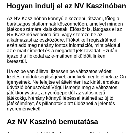
Hogyan indulj el az NV Kaszinóban
Az NV Kaszinóban könnyű elkezdeni játszani, főleg a
barátságos platformnak köszönhetően, amelyet minden
játékos számára kialakítottak. Először is, látogass el az
NV Kaszinó weboldalára, vagy szerezd be az
alkalmazást az eszközödre. Fiókot kell regisztrálnod,
ezért add meg néhány fontos információt, mint például
az e-mail címedet és a megadott jelszavadat. Ezután
igazold a fiókodat az e-mailben elküldött linken
keresztül.
Ha ez be van állítva, fizessen be változatos védett
fizetési módok segítségével, amelyek megfelelnek az Ön
igényeinek. Ne felejtse el áttekinteni az kínált érdekes
üdvözlő bónuszokat! Végül ismerje meg a változatos
játékkönyvtárat, a nyerőgépektől az valós idejű
játékokig. Néhány könnyű lépéssel átélheti az újító
játékélményt, és pillanatok alatt üldözheti a jelentős
nyereményeket!
Az NV Kaszinó bemutatása