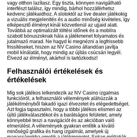
vagy otthon lazítasz. Egy tiszta, könnyen navigálható
interfészt találsz, így mindig, bárhol hozzáférhetsz
kedvenc játékaidhoz. A slotoktól az live dealer játékokig
a vizuális megjelenítés és a audio minőség kivételes, így
elképesztő élményt kínál közvetlenül az ujjaid alatt.
Továbbá az optimalizált töltési időnek és a mobilra
szabott bónuszoknak hála a játékmenet folyamatos és
jutalmazó marad. Ne hagyd ki megnézni a legfrissebb
frissítéseket, hiszen az NV Casino állandóan javítja
mobil kínálatát, hogy mindig az újítás csúcsán legyél.
Élvezd az élményt, akárhol is tartózkodsz!
Felhasználói értékelések és
értékelések
Míg sok játékos lelkendezik az NV Casino izgalmas
funkcióiról, a felhasználói vélemények aláhúzzák a
játékélményből fakadó igazi élvezetet és elégedettséget.
Azt fogja tapasztalni, hogy a többi játékos elismeri az
újító játékválasztékot és a barátságos felületet, amely
könnyebbé teszi a navigációt és az akcióban való
elmerülést. A vélemények gyakran említik a kiváló
minőségű grafika és hang izgalmát, amelyek új
magasságokba emelik a játékmenetet. Sokan méltatják