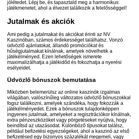
jólétedet. Lépj be, és tapasztald meg a harmonikus
játékmenetet, ahol a élvezet találkozik a felelősséggel!
Jutalmak és akciók
Ami pedig a jutalmakat és akciókat érinti az NV
Kaszinóban, számos érdekességet találhatsz. Vonzó
üdvözlő ajánlatokat, állandó promóciókat és
hűségjutalmakat kínálnak, amelyek növelhetik a
játékélményed. Ezen lehetőségek ismerete
maximalizálhatja a játékidőd és fokozhatja a nyerési
esélyeidet.
Üdvözlő bónuszok bemutatása
Miközben belemerülsz az online kaszinók izgalmas
világában, valószínűleg változatos üdvözlő bónuszokkal
fogsz találkozni, amelyek szándéka, hogy fokozzák a
játékélményedet. Ezek a bónuszok tulajdonképpen
ingyenes jutalmak, amelyeket a regisztrációkor kínálnak,
extra pénzeszközöket vagy pörgetéseket nyújtva, hogy
beindítsd az utazásodat. Különböző típusokat találsz,
például befizetési egyezségeket, ahol a kaszinó az első
befizetésed egy bizonyos százalékát megemeli, vagy