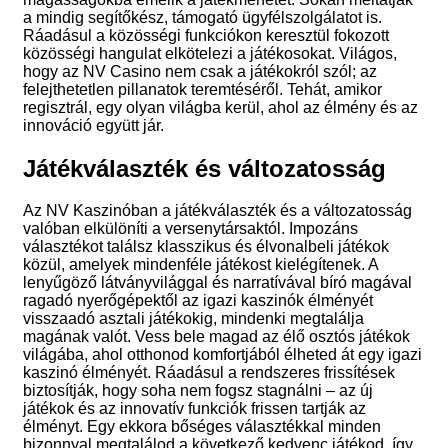
a mindig segítőkész, támogató ügyfélszolgálatot is.
Ráadásul a közösségi funkciókon keresztül fokozott
közösségi hangulat elkötelezi a játékosokat. Világos,
hogy az NV Casino nem csak a játékokról szól; az
felejthetetlen pillanatok teremtéséről. Tehát, amikor
regisztrál, egy olyan világba kerül, ahol az élmény és az
innováció együtt jár.
Játékválaszték és változatosság
Az NV Kaszinóban a játékválaszték és a változatosság
valóban elkülöníti a versenytársaktól. Impozáns
választékot találsz klasszikus és élvonalbeli játékok
közül, amelyek mindenféle játékost kielégítenek. A
lenyűgöző látványvilággal és narratívával bíró magával
ragadó nyerőgépektől az igazi kaszinók élményét
visszaadó asztali játékokig, mindenki megtalálja
magának valót. Vess bele magad az élő osztós játékok
világába, ahol otthonod komfortjából élheted át egy igazi
kaszinó élményét. Ráadásul a rendszeres frissítések
biztosítják, hogy soha nem fogsz stagnálni – az új
játékok és az innovatív funkciók frissen tartják az
élményt. Egy ekkora bőséges választékkal minden
bizonnyal megtalálod a következő kedvenc játékod, így