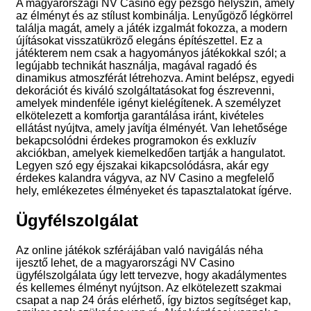
A magyarországi NV Casino egy pezsgő helyszín, amely
az élményt és az stílust kombinálja. Lenyűgöző légkörrel
találja magát, amely a játék izgalmát fokozza, a modern
újításokat visszatükröző elegáns építészettel. Ez a
játékterem nem csak a hagyományos játékokkal szól; a
legújabb technikát használja, magával ragadó és
dinamikus atmoszférát létrehozva. Amint belépsz, egyedi
dekorációt és kiváló szolgáltatásokat fog észrevenni,
amelyek mindenféle igényt kielégítenek. A személyzet
elkötelezett a komfortja garantálása iránt, kivételes
ellátást nyújtva, amely javítja élményét. Van lehetősége
bekapcsolódni érdekes programokon és exkluzív
akciókban, amelyek kiemelkedően tartják a hangulatot.
Legyen szó egy éjszakai kikapcsolódásra, akár egy
érdekes kalandra vágyva, az NV Casino a megfelelő
hely, emlékezetes élményeket és tapasztalatokat ígérve.
Ügyfélszolgálat
Az online játékok szférájában való navigálás néha
ijesztő lehet, de a magyarországi NV Casino
ügyfélszolgálata úgy lett tervezve, hogy akadálymentes
és kellemes élményt nyújtson. Az elkötelezett szakmai
csapat a nap 24 órás elérhető, így biztos segítséget kap,