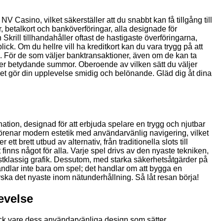
V Casino, vilket säkerställer att du snabbt kan få tillgång till
, betalkort och banköverföringar, alla designade för
Skrill tillhandahåller oftast de hastigaste överföringarna,
ick. Om du hellre vill ha kreditkort kan du vara trygg på att
. För de som väljer banktransaktioner, även om de kan ta
r mer betydande summor. Oberoende av vilken sätt du väljer
ket gör din upplevelse smidig och belönande. Gläd dig åt dina
tion, designad för att erbjuda spelare en trygg och njutbar
förenar modern estetik med användarvänlig navigering, vilket
 ett brett utbud av alternativ, från traditionella slots till
 finns något för alla. Varje spel drivs av den nyaste tekniken,
förstklassig grafik. Dessutom, med starka säkerhetsåtgärder på
andlar inte bara om spel; det handlar om att bygga en
ska det nyaste inom nätunderhållning. Så låt resan börja!
evelse
ck vare dess användarvänliga design som sätter