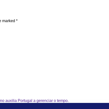
re marked
*
o auxilia Portugal a gerenciar o tempo.