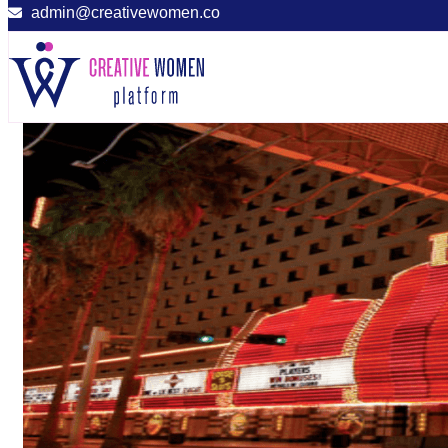
admin@creativewomen.co