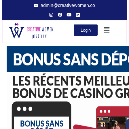
admin@creativewomen.co
Login