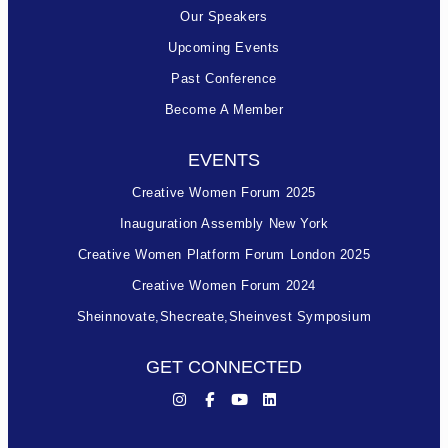
Our Speakers
Upcoming Events
Past Conference
Become A Member
EVENTS
Creative Women Forum 2025
Inauguration Assembly New York
Creative Women Platform Forum London 2025
Creative Women Forum 2024
Sheinnovate,shecreate,sheinvest Symposium
GET CONNECTED