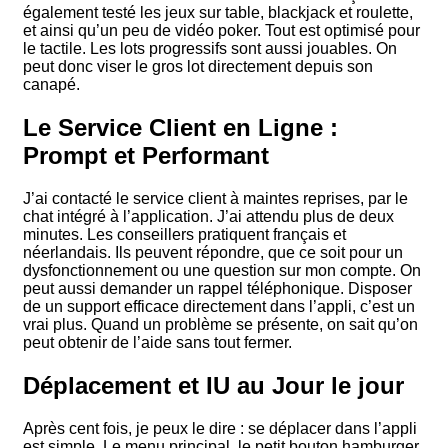
également testé les jeux sur table, blackjack et roulette,
et ainsi qu’un peu de vidéo poker. Tout est optimisé pour
le tactile. Les lots progressifs sont aussi jouables. On
peut donc viser le gros lot directement depuis son
canapé.
Le Service Client en Ligne :
Prompt et Performant
J’ai contacté le service client à maintes reprises, par le
chat intégré à l’application. J’ai attendu plus de deux
minutes. Les conseillers pratiquent français et
néerlandais. Ils peuvent répondre, que ce soit pour un
dysfonctionnement ou une question sur mon compte. On
peut aussi demander un rappel téléphonique. Disposer
de un support efficace directement dans l’appli, c’est un
vrai plus. Quand un problème se présente, on sait qu’on
peut obtenir de l’aide sans tout fermer.
Déplacement et IU au Jour le jour
Après cent fois, je peux le dire : se déplacer dans l’appli
est simple. Le menu principal, le petit bouton hamburger