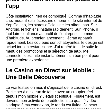
l’app
Côté installation, rien de compliqué. Comme d’habitude
chez nous, il est nécessaire emprunter le site internet de
Yep Casino, les stores officiels ne les offrant pas. Sur
Android, le fichier s’installe rapidement. Sur iPhone, il
faut faire confiance au profil de l’entreprise, comme
d’habitude. Au premier lancement, l’écran apparaît
rapidement. Les couleurs sont chatoyantes, le design est
actuel tout en restant sobre. J’ai repéré tout de suite le
menu des promotions et la sélection de jeux. Me
connecter s’est faite instantanément, un bon point pour
une première expérience.
Le Casino en Direct sur Mobile :
Une Belle Découverte
Le vrai test selon moi, il s’agissait de le casino en direct.
Participer à des jeux de table avec un croupier réel
depuis mon mobile ? J’étais sceptique. Finalement, est
devenu mon activité de prédilection. La qualité vidéo
s’adapte à ma connexion, le rendu est fluide. Je peux