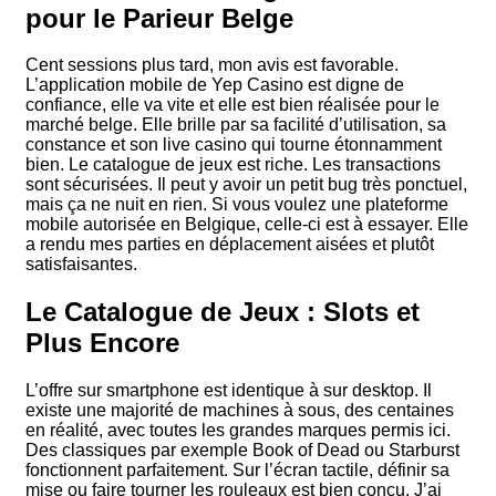
pour le Parieur Belge
Cent sessions plus tard, mon avis est favorable.
L’application mobile de Yep Casino est digne de
confiance, elle va vite et elle est bien réalisée pour le
marché belge. Elle brille par sa facilité d’utilisation, sa
constance et son live casino qui tourne étonnamment
bien. Le catalogue de jeux est riche. Les transactions
sont sécurisées. Il peut y avoir un petit bug très ponctuel,
mais ça ne nuit en rien. Si vous voulez une plateforme
mobile autorisée en Belgique, celle-ci est à essayer. Elle
a rendu mes parties en déplacement aisées et plutôt
satisfaisantes.
Le Catalogue de Jeux : Slots et
Plus Encore
L’offre sur smartphone est identique à sur desktop. Il
existe une majorité de machines à sous, des centaines
en réalité, avec toutes les grandes marques permis ici.
Des classiques par exemple Book of Dead ou Starburst
fonctionnent parfaitement. Sur l’écran tactile, définir sa
mise ou faire tourner les rouleaux est bien conçu. J’ai