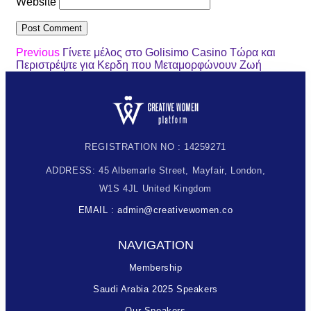
Website
Previous
Γίνετε μέλος στο Golisimo Casino Τώρα και
Περιστρέψτε για Κερδη που Μεταμορφώνουν Ζωή
REGISTRATION NO : 14259271
ADDRESS: 45 Albemarle Street, Mayfair, London,
W1S 4JL United Kingdom
EMAIL : admin@creativewomen.co
NAVIGATION
Membership
Saudi Arabia 2025 Speakers
Our Speakers