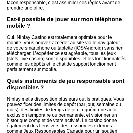
façon responsable, c’est assimiler ces règles avant de
prendre une offre.
Est-il possible de jouer sur mon téléphone
mobile ?
Oui. Ninlay Casino est totalement optimisé pour le
mobile. Vous pouvez accéder au site via le navigateur
de votre smartphone ou tablette (iOS/Android) sans rien
télécharger. L’expérience est agréable, tous les jeux
(slots, live casino) sont disponibles, et les fonctionnalités
comme les dépôts et le chat de support fonctionnent
parfaitement sur mobile.
Quels instruments de jeu responsable sont
disponibles ?
Ninlay met à disposition plusieurs outils pratiques. Vous
pouvez fixer des limites de dépôt (par jour, semaine ou
mois), des limites de temps de jeu, requérir une auto-
exclusion temporaire ou permanente, et visionner un
historique complet de votre activité. Le casino donne
également des liens vers des ressources externes
comme Jeux Responsables Canada pour un soutien