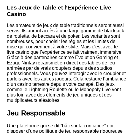
Les Jeux de Table et l’Expérience Live
Casino
Les amateurs de jeux de table traditionnels seront aussi
servis. Ils auront accès à une large gamme de blackjack,
de roulette, de baccara et de poker. Les variantes sont
nombreuses, pour choisir les règles et les limites de
mise qui conviennent à votre style. Mais c’est avec le
live casino que l’expérience se fait vraiment immersive.
Grâce à des partenaires comme Evolution Gaming et
Ezugi, Ninlay retransmet en direct des tables de jeu
animées par de vrais croupiers depuis des studios
professionnels. Vous pouvez interagir avec le croupier et
parfois avec les autres joueurs. Cela restaure l’ambiance
d’un casino terrestre depuis votre canapé. Des jeux
comme le Lightning Roulette ou le Monopoly Live vont
plus loin avec des éléments de jeu uniques et des
multiplicateurs aléatoires.
Jeu Responsable
Une plateforme qui se dit “bâti sur la confiance” doit
disposer d’une politique de jeu responsable rigoureuse