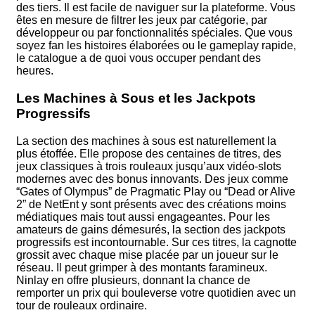
des tiers. Il est facile de naviguer sur la plateforme. Vous
êtes en mesure de filtrer les jeux par catégorie, par
développeur ou par fonctionnalités spéciales. Que vous
soyez fan les histoires élaborées ou le gameplay rapide,
le catalogue a de quoi vous occuper pendant des
heures.
Les Machines à Sous et les Jackpots
Progressifs
La section des machines à sous est naturellement la
plus étoffée. Elle propose des centaines de titres, des
jeux classiques à trois rouleaux jusqu’aux vidéo-slots
modernes avec des bonus innovants. Des jeux comme
“Gates of Olympus” de Pragmatic Play ou “Dead or Alive
2” de NetEnt y sont présents avec des créations moins
médiatiques mais tout aussi engageantes. Pour les
amateurs de gains démesurés, la section des jackpots
progressifs est incontournable. Sur ces titres, la cagnotte
grossit avec chaque mise placée par un joueur sur le
réseau. Il peut grimper à des montants faramineux.
Ninlay en offre plusieurs, donnant la chance de
remporter un prix qui bouleverse votre quotidien avec un
tour de rouleaux ordinaire.