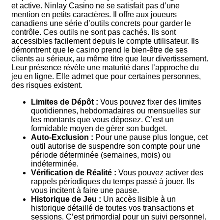
et active. Ninlay Casino ne se satisfait pas d’une
mention en petits caractères. Il offre aux joueurs
canadiens une série d’outils concrets pour garder le
contrôle. Ces outils ne sont pas cachés. Ils sont
accessibles facilement depuis le compte utilisateur. Ils
démontrent que le casino prend le bien-être de ses
clients au sérieux, au même titre que leur divertissement.
Leur présence révèle une maturité dans l’approche du
jeu en ligne. Elle admet que pour certaines personnes,
des risques existent.
Limites de Dépôt :
Vous pouvez fixer des limites
quotidiennes, hebdomadaires ou mensuelles sur
les montants que vous déposez. C’est un
formidable moyen de gérer son budget.
Auto-Exclusion :
Pour une pause plus longue, cet
outil autorise de suspendre son compte pour une
période déterminée (semaines, mois) ou
indéterminée.
Vérification de Réalité :
Vous pouvez activer des
rappels périodiques du temps passé à jouer. Ils
vous incitent à faire une pause.
Historique de Jeu :
Un accès lisible à un
historique détaillé de toutes vos transactions et
sessions. C’est primordial pour un suivi personnel.