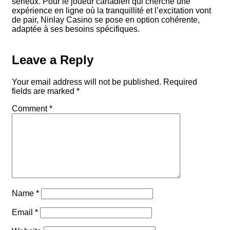
sérieux. Pour le joueur canadien qui cherche une
expérience en ligne où la tranquillité et l’excitation vont
de pair, Ninlay Casino se pose en option cohérente,
adaptée à ses besoins spécifiques.
Leave a Reply
Your email address will not be published.
Required
fields are marked
*
Comment
*
Name
*
Email
*