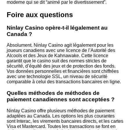
moderne qui se dit “animé par le divertissement”.
Foire aux questions
Ninlay Casino opère-t-il légalement au
Canada ?
Absolument. Ninlay Casino agit légalement pour les
joueurs canadiens avec une licence de l’Autorité des
Alcools et des Jeux de Kahnawake. Cette licence
garantit que le casino suit des normes strictes de
sécurité, d’équité des jeux et de protection des fonds.
Vos données personnelles et financières sont chiffrées
avec une technologie SSL, un niveau de sécurité
comparable à celui des transactions bancaires en ligne.
Quelles méthodes de méthodes de
paiement canadiennes sont acceptées ?
Ninlay Casino offre plusieurs méthodes de paiement
adaptées au Canada. Les options les plus courantes
sont Interac, les virements bancaires directs, et les cartes
Visa et Mastercard. Toutes les transactions se font en