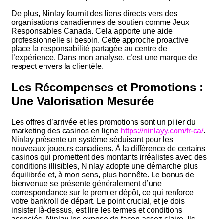
De plus, Ninlay fournit des liens directs vers des
organisations canadiennes de soutien comme Jeux
Responsables Canada. Cela apporte une aide
professionnelle si besoin. Cette approche proactive
place la responsabilité partagée au centre de
l’expérience. Dans mon analyse, c’est une marque de
respect envers la clientèle.
Les Récompenses et Promotions :
Une Valorisation Mesurée
Les offres d’arrivée et les promotions sont un pilier du
marketing des casinos en ligne
https://ninlayy.com/fr-ca/
.
Ninlay présente un système séduisant pour les
nouveaux joueurs canadiens. À la différence de certains
casinos qui promettent des montants irréalistes avec des
conditions illisibles, Ninlay adopte une démarche plus
équilibrée et, à mon sens, plus honnête. Le bonus de
bienvenue se présente généralement d’une
correspondance sur le premier dépôt, ce qui renforce
votre bankroll de départ. Le point crucial, et je dois
insister là-dessus, est lire les termes et conditions
associés. Ninlay les expose de façon assez claire. Ils