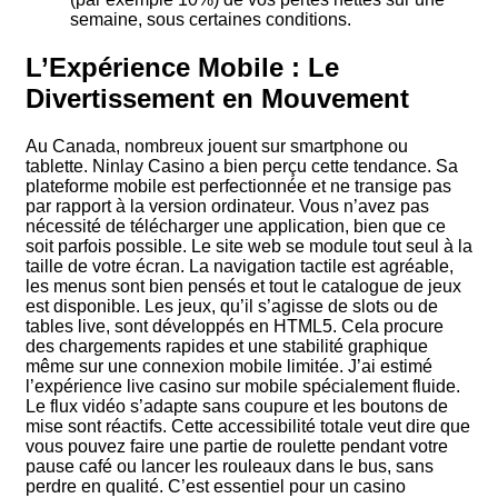
semaine, sous certaines conditions.
L’Expérience Mobile : Le
Divertissement en Mouvement
Au Canada, nombreux jouent sur smartphone ou
tablette. Ninlay Casino a bien perçu cette tendance. Sa
plateforme mobile est perfectionnée et ne transige pas
par rapport à la version ordinateur. Vous n’avez pas
nécessité de télécharger une application, bien que ce
soit parfois possible. Le site web se module tout seul à la
taille de votre écran. La navigation tactile est agréable,
les menus sont bien pensés et tout le catalogue de jeux
est disponible. Les jeux, qu’il s’agisse de slots ou de
tables live, sont développés en HTML5. Cela procure
des chargements rapides et une stabilité graphique
même sur une connexion mobile limitée. J’ai estimé
l’expérience live casino sur mobile spécialement fluide.
Le flux vidéo s’adapte sans coupure et les boutons de
mise sont réactifs. Cette accessibilité totale veut dire que
vous pouvez faire une partie de roulette pendant votre
pause café ou lancer les rouleaux dans le bus, sans
perdre en qualité. C’est essentiel pour un casino