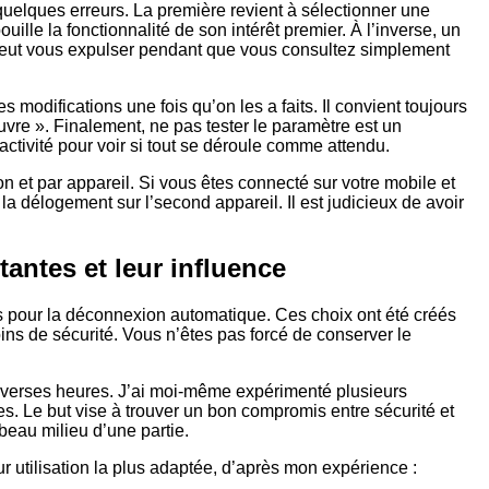
quelques erreurs. La première revient à sélectionner une
ille la fonctionnalité de son intérêt premier. À l’inverse, un
t peut vous expulser pendant que vous consultez simplement
 modifications une fois qu’on les a faits. Il convient toujours
uvre ». Finalement, ne pas tester le paramètre est un
ctivité pour voir si tout se déroule comme attendu.
n et par appareil. Si vous êtes connecté sur votre mobile et
a délogement sur l’second appareil. Il est judicieux de avoir
tantes et leur influence
s pour la déconnexion automatique. Ces choix ont été créés
oins de sécurité. Vous n’êtes pas forcé de conserver le
diverses heures. J’ai moi-même expérimenté plusieurs
es. Le but vise à trouver un bon compromis entre sécurité et
beau milieu d’une partie.
r utilisation la plus adaptée, d’après mon expérience :