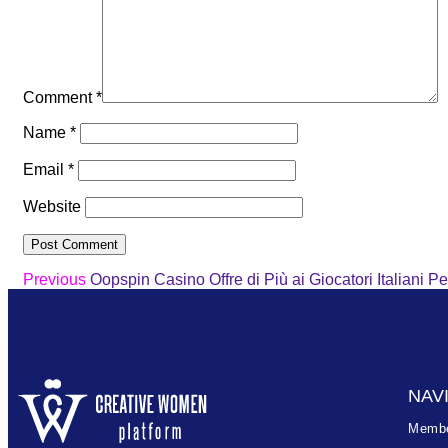
Comment
*
Name
*
Email
*
Website
Previous
Oopspin Casino Offre di Più ai Giocatori Italiani Pe
NAV
Membe