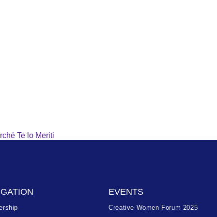
rché Te lo Meriti
IGATION
EVENTS
rship
Creative Women Forum 2025