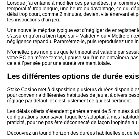
Lorsque j’ai entamé à modifier ces paramètres, j’ai commis 
temporalité trop longue, une heure ou davantage, ce qui dépou
délai trop court, comme 2 minutes, devient vite énervant e
les instructions d’un jeu.
Une nouvelle méprise typique est d’négliger de enregistrer les
s’assurer qu’on a bien tapé sur « Valider » ou « Mettre en œ
négligence répandu. Paramétrez-le, puis reproduisez une ina
N’omettez pas non plus que le timeout est valable par sessio
votre PC en même temps, l’pause sur l’un ne entraînera pas l
cela à l’pensée pour une sûreté vraiment totale.
Les différentes options de durée exis
Stake Casino met à disposition plusieurs durées disponible
pour convenir à différentes habitudes de jeu et à divers bes
réglage par défaut, et c’est justement ce qui est pertinent.
Les délais offerts s’étendent généralement de 5 minutes à 
configurations pour savoir laquelle s’adaptait à mes habitud
praticité, pour ne pas être déconnecté de façon inopinée au 
Découvrez un tour d’horizon des durées habituelles et de leu