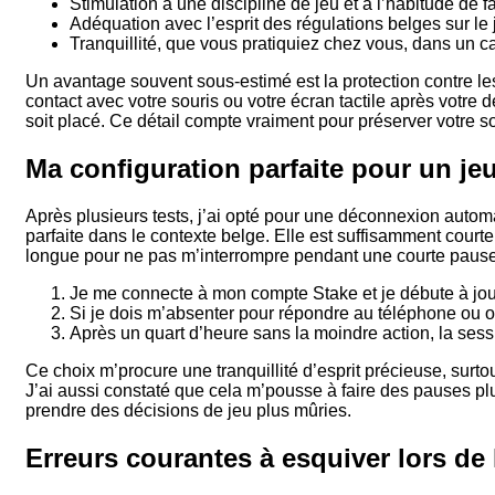
Stimulation à une discipline de jeu et à l’habitude de f
Adéquation avec l’esprit des régulations belges sur le
Tranquillité, que vous pratiquiez chez vous, dans un c
Un avantage souvent sous-estimé est la protection contre les
contact avec votre souris ou votre écran tactile après votre 
soit placé. Ce détail compte vraiment pour préserver votre s
Ma configuration parfaite pour un jeu
Après plusieurs tests, j’ai opté pour une déconnexion automa
parfaite dans le contexte belge. Elle est suffisamment courte
longue pour ne pas m’interrompre pendant une courte pause,
Je me connecte à mon compte Stake et je débute à jou
Si je dois m’absenter pour répondre au téléphone ou ou
Après un quart d’heure sans la moindre action, la sessio
Ce choix m’procure une tranquillité d’esprit précieuse, su
J’ai aussi constaté que cela m’pousse à faire des pauses plus
prendre des décisions de jeu plus mûries.
Erreurs courantes à esquiver lors de