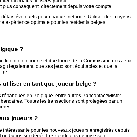
internationales utilisées partout.
t plus conséquent, directement depuis votre compte.
les délais éventuels pour chaque méthode. Utiliser des moyens
ne expérience optimale pour les résidents belges.
elgique ?
une licence en bonne et due forme de la Commission des Jeux
agit légalement, que ses jeux sont équitables et que la
elge.
utiliser en tant que joueur belge ?
s répandues en Belgique, entre autres Bancontact/Mister
 bancaires. Toutes les transactions sont protégées par un
ières.
eaux joueurs ?
ue intéressante pour les nouveaux joueurs enregistrés depuis
et un bonus sur dépôt. Les conditions de mise sont