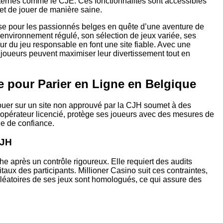
xternes comme le CJE. Ces fonctionnalités sont accessibles
 et de jouer de manière saine.
se pour les passionnés belges en quête d’une aventure de
 environnement régulé, son sélection de jeux variée, ses
r du jeu responsable en font une site fiable. Avec une
es joueurs peuvent maximiser leur divertissement tout en
le pour Parier en Ligne en Belgique
 Jouer sur un site non approuvé par la CJH soumet à des
qu’opérateur licencié, protège ses joueurs avec des mesures de
ne de confiance.
CJH
 après un contrôle rigoureux. Elle requiert des audits
taux des participants. Millioner Casino suit ces contraintes,
léatoires de ses jeux sont homologués, ce qui assure des