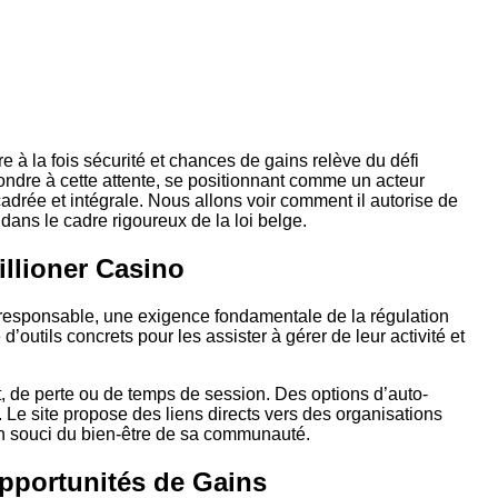
e à la fois sécurité et chances de gains relève du défi
pondre à cette attente, se positionnant comme un acteur
drée et intégrale. Nous allons voir comment il autorise de
dans le cadre rigoureux de la loi belge.
llioner Casino
responsable, une exigence fondamentale de la régulation
’outils concrets pour les assister à gérer de leur activité et
pôt, de perte ou de temps de session. Des options d’auto-
Le site propose des liens directs vers des organisations
n souci du bien-être de sa communauté.
Opportunités de Gains