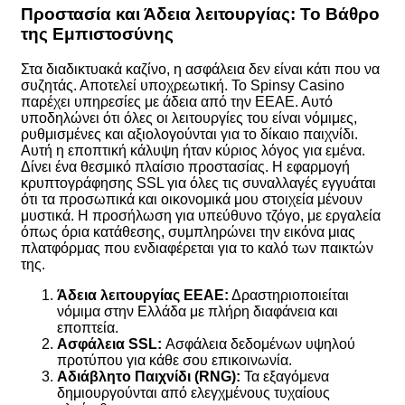
Προστασία και Άδεια λειτουργίας: Το Βάθρο
της Εμπιστοσύνης
Στα διαδικτυακά καζίνο, η ασφάλεια δεν είναι κάτι που να
συζητάς. Αποτελεί υποχρεωτική. Το Spinsy Casino
παρέχει υπηρεσίες με άδεια από την ΕΕΑΕ. Αυτό
υποδηλώνει ότι όλες οι λειτουργίες του είναι νόμιμες,
ρυθμισμένες και αξιολογούνται για το δίκαιο παιχνίδι.
Αυτή η εποπτική κάλυψη ήταν κύριος λόγος για εμένα.
Δίνει ένα θεσμικό πλαίσιο προστασίας. Η εφαρμογή
κρυπτογράφησης SSL για όλες τις συναλλαγές εγγυάται
ότι τα προσωπικά και οικονομικά μου στοιχεία μένουν
μυστικά. Η προσήλωση για υπεύθυνο τζόγο, με εργαλεία
όπως όρια κατάθεσης, συμπληρώνει την εικόνα μιας
πλατφόρμας που ενδιαφέρεται για το καλό των παικτών
της.
Άδεια λειτουργίας ΕΕΑΕ:
Δραστηριοποιείται
νόμιμα στην Ελλάδα με πλήρη διαφάνεια και
εποπτεία.
Ασφάλεια SSL:
Ασφάλεια δεδομένων υψηλού
προτύπου για κάθε σου επικοινωνία.
Αδιάβλητο Παιχνίδι (RNG):
Τα εξαγόμενα
δημιουργούνται από ελεγχμένους τυχαίους