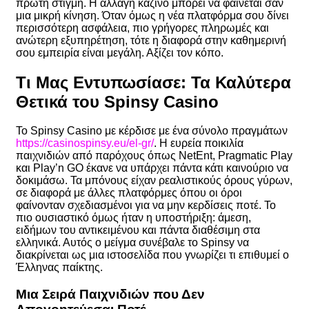
πρώτη στιγμή. Η αλλαγή καζίνο μπορεί να φαίνεται σαν
μια μικρή κίνηση. Όταν όμως η νέα πλατφόρμα σου δίνει
περισσότερη ασφάλεια, πιο γρήγορες πληρωμές και
ανώτερη εξυπηρέτηση, τότε η διαφορά στην καθημερινή
σου εμπειρία είναι μεγάλη. Αξίζει τον κόπο.
Τι Μας Εντυπωσίασε: Τα Καλύτερα
Θετικά του Spinsy Casino
Το Spinsy Casino με κέρδισε με ένα σύνολο πραγμάτων
https://casinospinsy.eu/el-gr/
. Η ευρεία ποικιλία
παιχνιδιών από παρόχους όπως NetEnt, Pragmatic Play
και Play’n GO έκανε να υπάρχει πάντα κάτι καινούριο να
δοκιμάσω. Τα μπόνους είχαν ρεαλιστικούς όρους γύρων,
σε διαφορά με άλλες πλατφόρμες όπου οι όροι
φαίνονταν σχεδιασμένοι για να μην κερδίσεις ποτέ. Το
πιο ουσιαστικό όμως ήταν η υποστήριξη: άμεση,
ειδήμων του αντικειμένου και πάντα διαθέσιμη στα
ελληνικά. Αυτός ο μείγμα συνέβαλε το Spinsy να
διακρίνεται ως μια ιστοσελίδα που γνωρίζει τι επιθυμεί ο
Έλληνας παίκτης.
Μια Σειρά Παιχνιδιών που Δεν