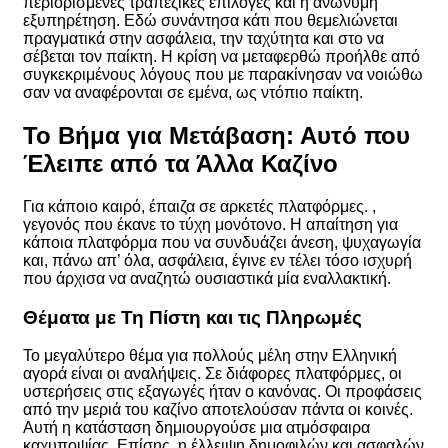
περιορισμένες τραπεζικές επιλογές και η ανώνυμη
εξυπηρέτηση. Εδώ συνάντησα κάτι που θεμελιώνεται
πραγματικά στην ασφάλεια, την ταχύτητα και στο να
σέβεται τον παίκτη. Η κρίση να μεταφερθώ προήλθε από
συγκεκριμένους λόγους που με παρακίνησαν να νοιώθω
σαν να αναφέρονται σε εμένα, ως ντόπιο παίκτη.
Το Βήμα για Μετάβαση: Αυτό που
Έλειπε από τα Άλλα Καζίνο
Για κάποιο καιρό, έπαιζα σε αρκετές πλατφόρμες. ,
γεγονός που έκανε το τύχη μονότονο. Η απαίτηση για
κάποια πλατφόρμα που να συνδυάζει άνεση, ψυχαγωγία
και, πάνω απ’ όλα, ασφάλεια, έγινε εν τέλει τόσο ισχυρή
που άρχισα να αναζητώ ουσιαστικά μία εναλλακτική.
Θέματα με Τη Πίστη και τις Πληρωμές
Το μεγαλύτερο θέμα για πολλούς μέλη στην Ελληνική
αγορά είναι οι αναλήψεις. Σε διάφορες πλατφόρμες, οι
υστερήσεις στις εξαγωγές ήταν ο κανόνας. Οι προφάσεις
από την μεριά του καζίνο αποτελούσαν πάντα οι κοινές.
Αυτή η κατάσταση δημιουργούσε μια ατμόσφαιρα
καχυποψίας. Επίσης, η έλλειψη δημοφιλών και ασφαλών