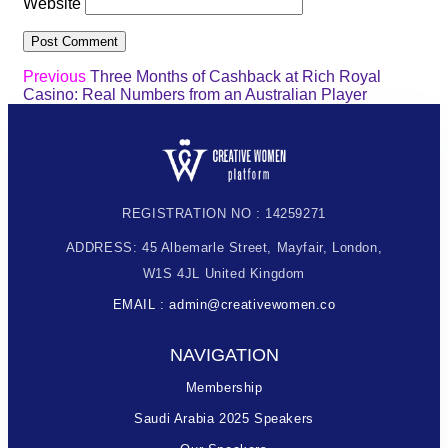
Website
Previous
Three Months of Cashback at Rich Royal
Casino: Real Numbers from an Australian Player
REGISTRATION NO : 14259271
ADDRESS: 45 Albemarle Street, Mayfair, London,
W1S 4JL United Kingdom
EMAIL : admin@creativewomen.co
NAVIGATION
Membership
Saudi Arabia 2025 Speakers