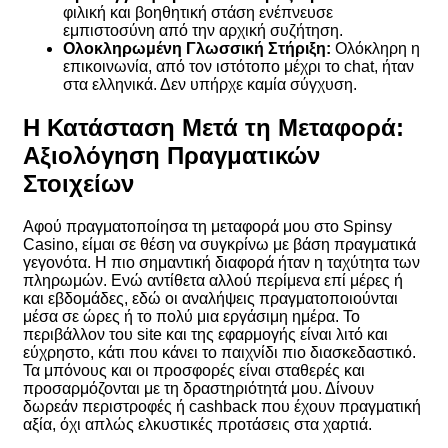
φιλική και βοηθητική στάση ενέπνευσε
εμπιστοσύνη από την αρχική συζήτηση.
Ολοκληρωμένη Γλωσσική Στήριξη:
Ολόκληρη η
επικοινωνία, από τον ιστότοπο μέχρι το chat, ήταν
στα ελληνικά. Δεν υπήρχε καμία σύγχυση.
Η Κατάσταση Μετά τη Μεταφορά:
Αξιολόγηση Πραγματικών
Στοιχείων
Αφού πραγματοποίησα τη μεταφορά μου στο Spinsy
Casino, είμαι σε θέση να συγκρίνω με βάση πραγματικά
γεγονότα. Η πιο σημαντική διαφορά ήταν η ταχύτητα των
πληρωμών. Ενώ αντίθετα αλλού περίμενα επί μέρες ή
και εβδομάδες, εδώ οι αναλήψεις πραγματοποιούνται
μέσα σε ώρες ή το πολύ μια εργάσιμη ημέρα. Το
περιβάλλον του site και της εφαρμογής είναι λιτό και
εύχρηστο, κάτι που κάνει το παιχνίδι πιο διασκεδαστικό.
Τα μπόνους και οι προσφορές είναι σταθερές και
προσαρμόζονται με τη δραστηριότητά μου. Δίνουν
δωρεάν περιστροφές ή cashback που έχουν πραγματική
αξία, όχι απλώς ελκυστικές προτάσεις στα χαρτιά.