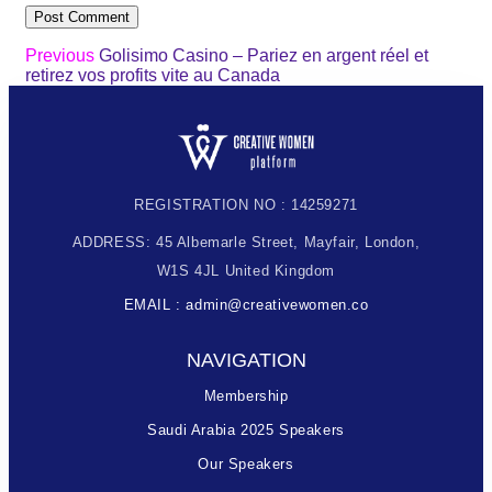
Previous
Golisimo Casino – Pariez en argent réel et
retirez vos profits vite au Canada
REGISTRATION NO : 14259271
ADDRESS: 45 Albemarle Street, Mayfair, London,
W1S 4JL United Kingdom
EMAIL : admin@creativewomen.co
NAVIGATION
Membership
Saudi Arabia 2025 Speakers
Our Speakers