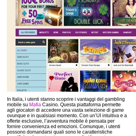
In Italia, i utenti stanno scoprire i vantaggi del gambling
mobile su
Mafia
Casino. Questa piattaforma permette
agli giocatori di accedere una vasta selezione di game
ovunque e in qualsiasi momento. Con un’UI intuitiva e a
offerte esclusive, l’avventura mobile è pensata per
fornire convenienza ed emozioni. Comunque, i utenti
possono domandarsi quali sono le caratteristiche