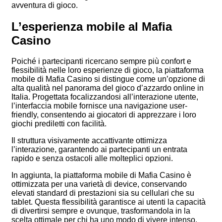
avventura di gioco.
L’esperienza mobile al Mafia
Casino
Poiché i partecipanti ricercano sempre più confort e
flessibilità nelle loro esperienze di gioco, la piattaforma
mobile di Mafia Casino si distingue come un’opzione di
alta qualità nel panorama del gioco d’azzardo online in
Italia. Progettata focalizzandosi all’interazione utente,
l’interfaccia mobile fornisce una navigazione user-
friendly, consentendo ai giocatori di apprezzare i loro
giochi prediletti con facilità.
Il struttura visivamente accattivante ottimizza
l’interazione, garantendo ai partecipanti un entrata
rapido e senza ostacoli alle molteplici opzioni.
In aggiunta, la piattaforma mobile di Mafia Casino è
ottimizzata per una varietà di device, conservando
elevati standard di prestazioni sia su cellulari che su
tablet. Questa flessibilità garantisce ai utenti la capacità
di divertirsi sempre e ovunque, trasformandola in la
scelta ottimale per chi ha uno modo di vivere intenso.