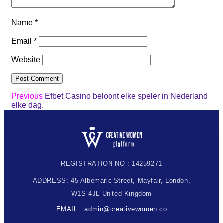
Name
*
Email
*
Website
Previous
Efbet Casino beloont elke speler in Nederland
elke dag.
REGISTRATION NO : 14259271
ADDRESS: 45 Albemarle Street, Mayfair, London,
W1S 4JL United Kingdom
EMAIL : admin@creativewomen.co