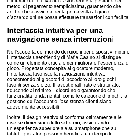
L’interfaccia intuitiva del casinò rende la gestione dei
metodi di pagamento semplicissima, garantendo che
anche chi si avvicina per la prima volta al gioco
d’azzardo online possa effettuare transazioni con facilità.
Interfaccia intuitiva per una
navigazione senza interruzioni
Nell’scoperta del mondo dei giochi per dispositivi mobili,
l’interfaccia user-friendly di Mafia Casino si distingue
come un elemento cruciale per migliorare l’esperienza di
gioco. Progettata concepita al giocatore moderno,
l’interfaccia favorisce la navigazione intuitiva,
consentendo ai giocatori di accedere ai loro giochi
favoriti senza sforzo. Il layout è raffinato e strutturato,
riducendo al minimo il disordine e garantendo che
funzionalità fondamentali come le categorie di giochi, la
gestione dell’account e l’assistenza clienti siano
agevolmente accessibili.
Inoltre, il design reattivo si conforma ottimamente alle
diverse dimensioni dello schermo, assicurando
un’esperienza superiore sia su smartphone che su
tablet. I giocatori possono beneficiare di tempi di