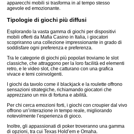
apparecchi mobili si trasforma in al tempo stesso
agevole ed emozionante.
Tipologie di giochi più diffusi
Esplorando la vasta gamma di giochi per dispositivi
mobili offerti da Mafia Casino in Italia, i giocatori
scopriranno una collezione impressionante in grado di
soddisfare ogni preferenza e preferenza.
Tra le categorie di giochi più popolari troviamo le slot
classiche, che attraggono per la loro facilità ed elementi
retro, e le video slot, che catturano con una grafica
vivace e temi coinvolgenti.
I giochi da tavolo come il blackjack e la roulette offrono
sensazioni strategiche, richiamando giocatori che
apprezzano un mix di fortuna e abilità.
Per chi cerca emozioni forti, i giochi con croupier dal vivo
offrono un’interazione in tempo reale, migliorando
notevolmente l’esperienza di gioco.
Inoltre, gli appassionati di poker troveranno una gamma
di opzioni, tra cui Texas Hold’em e Omaha.