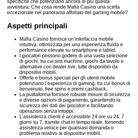
specifiche che potenziano ancora di più questa
avventura. Che cosa rende Mafia Casino una scelta
eccezionale nel panorama affollato del gaming mobile?
Aspetti principali
Mafia Casino fornisce un’interfaccia mobile
intuitiva, ottimizzata per una esperienza fluida e
performance elevate su smartphone e tablet.
I giocatori possono godere di una vasta selezione
di giochi, tra cui slot machine, giochi da tavolo e
alternative con dealer live, tutte disponibili da
dispositivi mobili.
Offerte e bonus speciali per gli utenti mobile
potenziano l’esperienza di gaming, tra cui bonus di
benvenuto, free spins e premi cashback.
La piattaforma fornisce robuste misure di sicurezza
e diverse opzioni di pagamento, garantendo la
sicurezza dei dati dei giocatori e facilitando
operazioni senza intoppi.
L’assistenza clienti è accessibile 24 ore su 24, 7
giorni su 7, tramite chat in tempo reale, fornendo
assistenza veloce per qualsiasi domanda o
problema relativo ai dispositivi mobili.