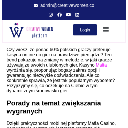
admin@creativewomen.co
Login
Czy wiesz, że ponad 60% polskich graczy preferuje
kasyna online do gier na prawdziwe pieniądze? Ten
trend pokazuje na zmianę w metodzie, w jaki gracze
używają ze swoich ulubionych gier. Kasyno
Mafia
wyróżnia się, proponując bogaty zakres opcji i
gwarantując niezwykłe doświadczenia. Ale co
konkretnie sprawia, że jest tak popularnym wyborem?
Przyjrzyjmy się, co oczekuje na Ciebie w tym
dynamicznym środowisku gier.
Porady na temat zwiększania
wygranych
Dzięki praktyczności mobilnej platformy Mafia Casino,