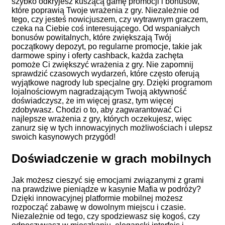
szybko odkryjesz kuszącą gamę promocji i bonusów,
które poprawią Twoje wrażenia z gry. Niezależnie od
tego, czy jesteś nowicjuszem, czy wytrawnym graczem,
czeka na Ciebie coś interesującego. Od wspaniałych
bonusów powitalnych, które zwiększają Twój
początkowy depozyt, po regularne promocje, takie jak
darmowe spiny i oferty cashback, każda zachęta
pomoże Ci zwiększyć wrażenia z gry. Nie zapomnij
sprawdzić czasowych wydarzeń, które często oferują
wyjątkowe nagrody lub specjalne gry. Dzięki programom
lojalnościowym nagradzającym Twoją aktywność
doświadczysz, że im więcej grasz, tym więcej
zdobywasz. Chodzi o to, aby zagwarantować Ci
najlepsze wrażenia z gry, których oczekujesz, więc
zanurz się w tych innowacyjnych możliwościach i ulepsz
swoich kasynowych przygód!
Doświadczenie w grach mobilnych
Jak możesz cieszyć się emocjami związanymi z grami
na prawdziwe pieniądze w kasynie Mafia w podróży?
Dzięki innowacyjnej platformie mobilnej możesz
rozpocząć zabawę w dowolnym miejscu i czasie.
Niezależnie od tego, czy spodziewasz się kogoś, czy