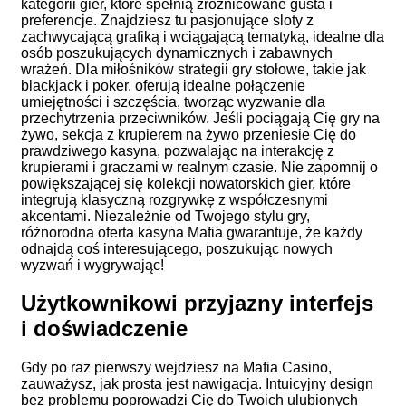
kategorii gier, które spełnią zróżnicowane gusta i
preferencje. Znajdziesz tu pasjonujące sloty z
zachwycającą grafiką i wciągającą tematyką, idealne dla
osób poszukujących dynamicznych i zabawnych
wrażeń. Dla miłośników strategii gry stołowe, takie jak
blackjack i poker, oferują idealne połączenie
umiejętności i szczęścia, tworząc wyzwanie dla
przechytrzenia przeciwników. Jeśli pociągają Cię gry na
żywo, sekcja z krupierem na żywo przeniesie Cię do
prawdziwego kasyna, pozwalając na interakcję z
krupierami i graczami w realnym czasie. Nie zapomnij o
powiększającej się kolekcji nowatorskich gier, które
integrują klasyczną rozgrywkę z współczesnymi
akcentami. Niezależnie od Twojego stylu gry,
różnorodna oferta kasyna Mafia gwarantuje, że każdy
odnajdą coś interesującego, poszukując nowych
wyzwań i wygrywając!
Użytkownikowi przyjazny interfejs
i doświadczenie
Gdy po raz pierwszy wejdziesz na Mafia Casino,
zauważysz, jak prosta jest nawigacja. Intuicyjny design
bez problemu poprowadzi Cię do Twoich ulubionych