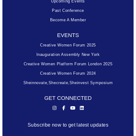
Upcoming Events
Past Conference
Become A Member
EVENTS
Creative Women Forum 2025
Inauguration Assembly New York
Creative Women Platform Forum London 2025
Creative Women Forum 2024
Sheinnovate,shecreate,sheinvest Symposium
GET CONNECTED
Subscribe now to get latest updates