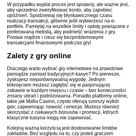
W przypadku wypłat proces jest sprawny, ale ważne jest,
aby uprzednio zweryfikować konto, aby zapobiec
opóźnień. Spodziewaj się błyskawicznego czasu
realizacji transakcji, głównie jeśli wybierzesz na e-
portfele. Pamiętaj na wszelkie limity i opłaty powiązane z
preferowaną metodą, aby podnieść wrażenia z gry.
Postaw mądrze i ciesz się bezproblemowymi
transakcjami finansowymi podczas gry!
Zalety z gry online
Dlaczego warto wybrać gry internetowe na prawdziwe
pieniądze zamiast tradycyjnych kasyn? Po pierwsze,
zyskujesz nieporównywalną wygodę. Jednym
kliknięciem możesz zagłębić się w pasjonującej
zabawie w każdym miejscu i czasie – bez konieczności
zmiany ubrań i podróżowania. Ponadto platformy online,
takie jak Mafia Casino, często oferują szerszy wybór
gier, zapewniając nowość i emocje. Możesz również
skorzystać z ciekawych bonusów i promocji, których
klasyczne kasyna mogą nie zapewniać.
Kolejną ważną korzyścią jest dostosowanie limitów
zakładów. Bez względu na to, czy jesteś graczem