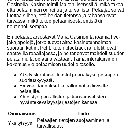
Casinolla. Kasino toimii Maltan lisenssillä, mikä takaa,
että pelaaminen on reilua ja turvallista. Pelaajat voivat
luottaa siihen, että heidän tietonsa ja rahansa ovat
turvassa, mikä tekee pelaamisesta entistäkin
nautinnollisempaa.
Eri pelaajat arvostavat Maria Casinon tarjoamia live-
jakajapelejä, jotka tuovat aitoa kasinotunnelmaa
suoraan kotiin. Pelit, kuten blackjack ja ruletit, ovat
saatavilla reaaliajassa, ja ne tarjoavat mahdollisuuden
pelata muita pelaajia vastaan. Tämä interaktiivinen
kokemus vie pelaamisen uudelle tasolle.
Yksityiskohtaiset tilastot ja analyysit pelaajien
suorituskyvystä.
Erityiset tarjoukset ja palkinnot aktiivisille
pelaajille.
Yhteistyö paikallisten ja kansainvälisten
hyväntekeväisyysjärjestöjen kanssa.
Ominaisuus
Tieto
Pelaajien tietojen suojaaminen ja
Yksityisyys
turvallisuus.