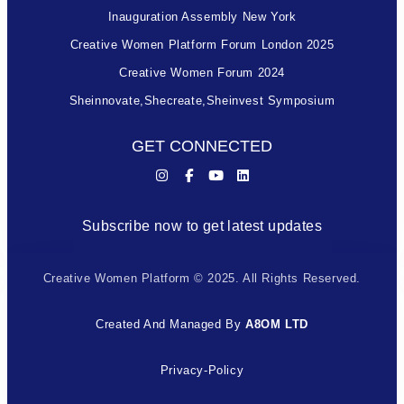
Inauguration Assembly New York
Creative Women Platform Forum London 2025
Creative Women Forum 2024
Sheinnovate,shecreate,sheinvest Symposium
GET CONNECTED
Subscribe now to get latest updates
Creative Women Platform © 2025. All Rights Reserved.
Created And Managed By
A8OM LTD
Privacy-Policy