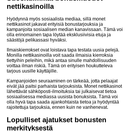
nettikasinoilla
Hyödynnä myös sosiaalista mediaa, sillä monet
nettikasinot jakavat erityisiä bonustarjouksia ja
kampanjoita sosiaalisen median kanavissaan. Tämä voi
olla erinomainen tapa löytää eksklusiivisia etuja ja
säästöjä pelikassasi hyväksi.
Ilmaiskierrokset ovat loistava tapa testata uusia pelejä.
Monilla nettikasinoilla voit saada ilmaisia kierroksia
tiettyihin peleihin, mikä antaa sinulle mahdollisuuden
voittaa ilman riskiä. Tämä on erityisen houkutteleva
tarjous uusille käyttäjille.
Kampanjoiden seuraaminen on tärkeää, jotta pelaajat
eivät jää paitsi parhaista tarjouksista. Monet nettikasinot
lähettävät sähköposti-ilmoituksia tai julkaisevat tietoa
sosiaalisessa mediassa uusista bonuksista. Tämä voi
olla hyvä tapa saada ajankohtaista tietoa ja hyödyntää
rajoitettuja tarjouksia, ennen kuin ne vanhenevat.
Lopulliset ajatukset bonusten
merkityksestä