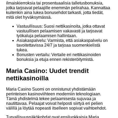
ilmaiskierroksia tai prosentuaalisia talletusbonuksia,
jotka tarjoavat pelaajille enemmän pelirahaa. Kannattaa
kuitenkin aina lukea bonusehdot tarkasti, jotta tiedät,
mitä olet hyväksymässä.
Vastuullisuus: Suosi nettikasinoita, jotka ottavat
vastuullisen pelaamisen vakavasti ja tarjoavat
työkaluja pelaamisen hallintaan.
Asiakaspalvelu: Varmista, että asiakaspalvelu on
tavoitettavissa 24/7 ja tarjoaa suomenkielistä
tukea.
Bonusten vertailu: Vertaile eri nettikasinoiden
bonuksia ja etuja ennen rekisteröitymistä.
Maria Casino: Uudet trendit
nettikasinoilla
Maria Casino Suomi on onnistunut yhdistämään
perinteisen kasinoviihteen moderniin teknologiaan.
Tämä yhdistelmä tekee pelaamisesta sujuvaa ja
nautittavaa. Pelaajat voivat helposti siirtyä eri pelien
välillä ja löytää nopeasti itselleen sopivat vaihtoehdot.
Turvallisuusnäkökohdat ovat ensiluokkaisia Maria