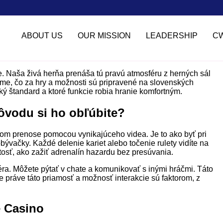
ABOUT US
OUR MISSION
LEADERSHIP
C
e. Naša živá herňa prenáša tú pravú atmosféru z herných sál
me, čo za hry a možnosti sú pripravené na slovenských
ký štandard a ktoré funkcie robia hranie komfortným.
ôvodu si ho obľúbite?
mom prenose pomocou vynikajúceho videa. Je to ako byť pri
bývačky. Každé delenie kariet alebo točenie rulety vidíte na
itosť, ako zažiť adrenalín hazardu bez presúvania.
éra. Môžete pýtať v chate a komunikovať s inými hráčmi. Táto
že práve táto priamosť a možnosť interakcie sú faktorom, z
e Casino