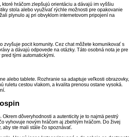
 ktoré hráčom zlepšujú orientáciu a dávajú im vyššiu
istiky stola alebo využívať rýchle možnosti pre opakovanie
žali plynulo aj pri obvyklom internetovom pripojení na
čo zvyšuje pocit komunity. Cez chat môžete komunikovať s
správy a dávajú odpovede na otázky. Táto osobná nota je pre
pred tými automatickými.
ne alebo tablete. Rozhranie sa adaptuje veľkosti obrazovky,
ú ruletu cestou vlakom, a kvalita prenosu ostane vysoká.
ní.
lospin
Okrem dôveryhodnosti a autenticity je to najmä pestrý
, čo vyhovuje novým hráčom aj zbehlým hráčom. Do živej
 aby ste mali stále čo spoznávať.