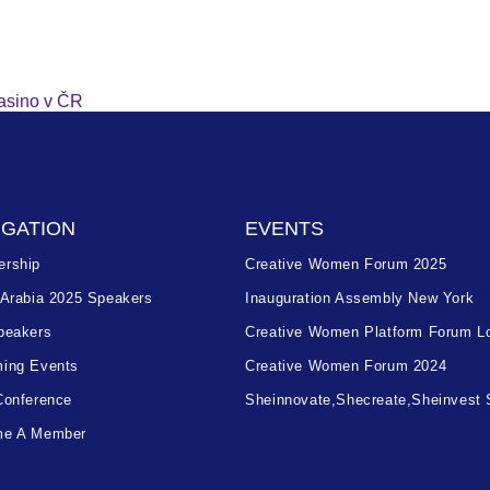
Casino v ČR
IGATION
EVENTS
rship
Creative Women Forum 2025
 Arabia 2025 Speakers
Inauguration Assembly New York
peakers
Creative Women Platform Forum L
ing Events
Creative Women Forum 2024
Conference
Sheinnovate,shecreate,sheinvest
e A Member