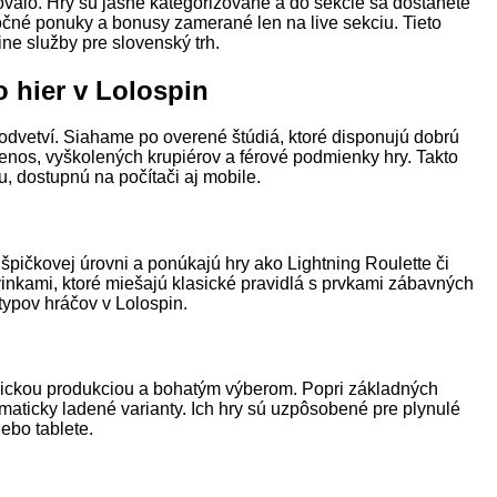
valo. Hry sú jasne kategorizované a do sekcie sa dostanete
očné ponuky a bonusy zamerané len na live sekciu. Tieto
ne služby pre slovenský trh.
o hier v Lolospin
odvetví. Siahame po overené štúdiá, ktoré disponujú dobrú
renos, vyškolených krupiérov a férové podmienky hry. Takto
u, dostupnú na počítači aj mobile.
 špičkovej úrovni a ponúkajú hry ako Lightning Roulette či
inkami, ktoré miešajú klasické pravidlá s prvkami zábavných
typov hráčov v Lolospin.
mickou produkciou a bohatým výberom. Popri základných
ematicky ladené varianty. Ich hry sú uzpôsobené pre plynulé
lebo tablete.