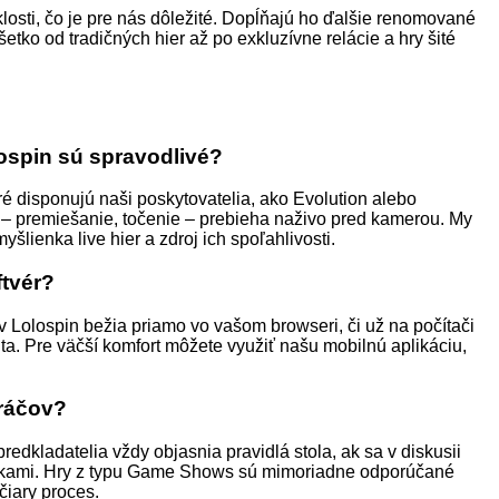
klosti, čo je pre nás dôležité. Dopĺňajú ho ďalšie renomované
šetko od tradičných hier až po exkluzívne relácie a hry šité
lospin sú spravodlivé?
oré disponujú naši poskytovatelia, ako Evolution alebo
le – premiešanie, točenie – prebieha naživo pred kamerou. My
šlienka live hier a zdroj ich spoľahlivosti.
ftvér?
v Lolospin bežia priamo vo vašom browseri, či už na počítači
ita. Pre väčší komfort môžete využiť našu mobilnú aplikáciu,
hráčov?
redkladatelia vždy objasnia pravidlá stola, ak sa v diskusii
távkami. Hry z typu Game Shows sú mimoriadne odporúčané
čiary proces.