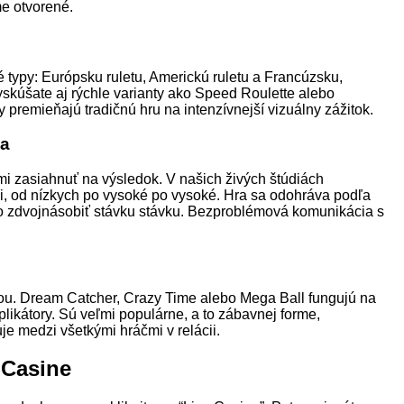
me otvorené.
é typy: Európsku ruletu, Americkú ruletu a Francúzsku,
yskúšate aj rýchle varianty ako Speed Roulette alebo
premieňajú tradičnú hru na intenzívnejší vizuálny zážitok.
ia
ami zasiahnuť na výsledok. V našich živých štúdiách
i, od nízkych po vysoké po vysoké. Hra sa odohráva podľa
ebo zdvojnásobiť stávku stávku. Bezproblémová komunikácia s
šou. Dream Catcher, Crazy Time alebo Mega Ball fungujú na
plikátory. Sú veľmi populárne, a to zábavnej forme,
e medzi všetkými hráčmi v relácii.
 Casine