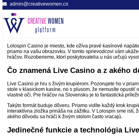
admin@creativewomen.co
Lolospin Casino je miesto, kde ožíva pravé kasínové napäti
priamo na vašu obrazovku. V tomto sprievodcovi vám ukáže
hráčov. Rozoberieme, ktorí poskytovatelia u nás určujú vyso
Čo znamená Live Casino a z akého d
Live Casino je hru s živým krupiérom. Pozorujete ho v pria
stole v klasickom kasíne, no s plusom, že nemusíte opustiť o
vlastné oči. Pre hráčov na Slovensku je to fantastická prílež
Takýto formát buduje dôveru. Priamo vidíte každý krok krupi
interaktívna zložka prináša na zážitku. V Lolospin sme istí, 
akého dôvodu sa hráči k živým stolom často vracajú.
Jedinečné funkcie a technológia Liv