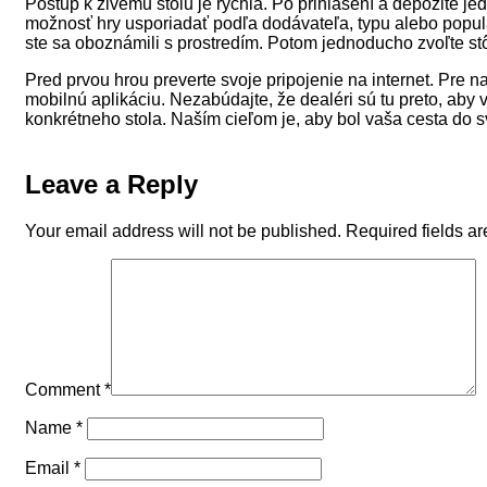
Postup k živému stolu je rýchla. Po prihlásení a depozite j
možnosť hry usporiadať podľa dodávateľa, typu alebo popular
ste sa oboznámili s prostredím. Potom jednoducho zvoľte stôl
Pred prvou hrou preverte svoje pripojenie na internet. Pre 
mobilnú aplikáciu. Nezabúdajte, že dealéri sú tu preto, ab
konkrétneho stola. Naším cieľom je, aby bol vaša cesta do
Leave a Reply
Your email address will not be published.
Required fields a
Comment
*
Name
*
Email
*