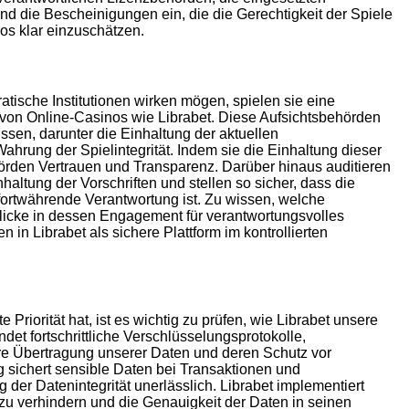
 die Bescheinigungen ein, die die Gerechtigkeit der Spiele
os klar einzuschätzen.
tische Institutionen wirken mögen, spielen sie eine
 von Online-Casinos wie Librabet. Diese Aufsichtsbehörden
üssen, darunter die Einhaltung der aktuellen
hrung der Spielintegrität. Indem sie die Einhaltung dieser
hörden Vertrauen und Transparenz. Darüber hinaus auditieren
haltung der Vorschriften und stellen so sicher, dass die
fortwährende Verantwortung ist. Zu wissen, welche
blicke in dessen Engagement für verantwortungsvolles
 in Librabet als sichere Plattform im kontrollierten
Priorität hat, ist es wichtig zu prüfen, wie Librabet unsere
det fortschrittliche Verschlüsselungsprotokolle,
ere Übertragung unserer Daten und deren Schutz vor
 sichert sensible Daten bei Transaktionen und
 der Datenintegrität unerlässlich. Librabet implementiert
 verhindern und die Genauigkeit der Daten in seinen