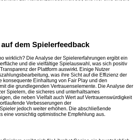
auf dem Spielerfeedback
o wirklich? Die Analyse der Spielererfahrungen ergibt ein
rfläche und die vielfältige Spielauswahl, was sich positiv
 Transparenz der Plattform auswirkt. Einige Nutzer
ahlungsbearbeitung, was ihre Sicht auf die Effizienz der
e konsequente Einhaltung von Fair Play und den
amit die grundlegenden Vertrauenselemente. Die Analyse der
r Spielern, die sicheres und unterhaltsames
igen, die neben Vielfalt auch Wert auf Vertrauenswürdigkeit
 Fortlaufende Verbesserungen der
Spieler jedoch weiter erhöhen. Die abschließende
 eine vorsichtig optimistische Empfehlung aus.