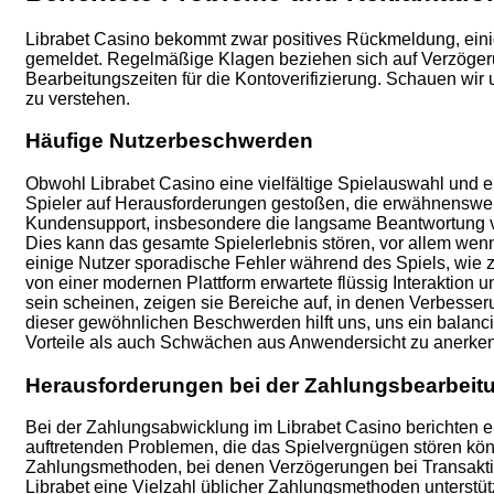
Librabet Casino bekommt zwar positives Rückmeldung, ein
gemeldet. Regelmäßige Klagen beziehen sich auf Verzöger
Bearbeitungszeiten für die Kontoverifizierung. Schauen wi
zu verstehen.
Häufige Nutzerbeschwerden
Obwohl Librabet Casino eine vielfältige Spielauswahl und e
Spieler auf Herausforderungen gestoßen, die erwähnenswer
Kundensupport, insbesondere die langsame Beantwortung vo
Dies kann das gesamte Spielerlebnis stören, vor allem wen
einige Nutzer sporadische Fehler während des Spiels, wie z.
von einer modernen Plattform erwartete flüssig Interaktion 
sein scheinen, zeigen sie Bereiche auf, in denen Verbesse
dieser gewöhnlichen Beschwerden hilft uns, uns ein balanc
Vorteile als auch Schwächen aus Anwendersicht zu anerke
Herausforderungen bei der Zahlungsbearbeit
Bei der Zahlungsabwicklung im Librabet Casino berichten 
auftretenden Problemen, die das Spielvergnügen stören kön
Zahlungsmethoden, bei denen Verzögerungen bei Transakti
Librabet eine Vielzahl üblicher Zahlungsmethoden unterstüt