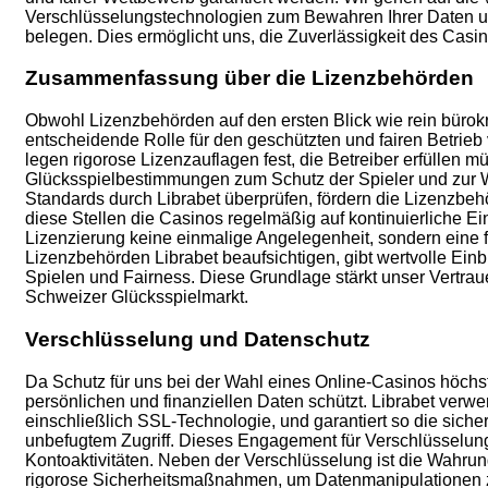
Verschlüsselungstechnologien zum Bewahren Ihrer Daten und
belegen. Dies ermöglicht uns, die Zuverlässigkeit des Casin
Zusammenfassung über die Lizenzbehörden
Obwohl Lizenzbehörden auf den ersten Blick wie rein bürokra
entscheidende Rolle für den geschützten und fairen Betrieb
legen rigorose Lizenzauflagen fest, die Betreiber erfüllen m
Glücksspielbestimmungen zum Schutz der Spieler und zur Wa
Standards durch Librabet überprüfen, fördern die Lizenzbe
diese Stellen die Casinos regelmäßig auf kontinuierliche Ein
Lizenzierung keine einmalige Angelegenheit, sondern eine 
Lizenzbehörden Librabet beaufsichtigen, gibt wertvolle Ein
Spielen und Fairness. Diese Grundlage stärkt unser Vertrauen
Schweizer Glücksspielmarkt.
Verschlüsselung und Datenschutz
Da Schutz für uns bei der Wahl eines Online-Casinos höchste 
persönlichen und finanziellen Daten schützt. Librabet verwen
einschließlich SSL-Technologie, und garantiert so die sich
unbefugtem Zugriff. Dieses Engagement für Verschlüsselung
Kontoaktivitäten. Neben der Verschlüsselung ist die Wahrung
rigorose Sicherheitsmaßnahmen, um Datenmanipulationen zu