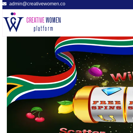
admin@creativewomen.co