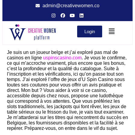
admin@creativewomen.co
Login
Je suis un un joueur belge et j’ai exploré pas mal de
casinos en ligne
uspinscasino.com
. Je vous le confirme,
ce qui m’accroche vraiment, plus encore que les bonus,
c’est la profondeur et la qualité du catalogue. Suite à
l’inscription et les vérifications, ici qu’on passe tout son
temps. J’ai exploré l’offre de jeux d’U Spin Casino sous
toutes ses coutures pour vous offrir un avis pratique et
direct. Mon but ? Vous aider à voir si ce casino,
accessible depuis chez nous, propose une ludothèque
qui correspond à vos attentes. Que vous préfériez les
slots traditionnels, les jackpots qui font rêver, les jeux de
table sérieux ou le frisson du live, je vais tout examiner.
Je m’attarderai sur les titres qui rencontrent du succès en
Belgique, les fournisseurs disponibles et la facilité à se
repérer. Préparez-vous, on entre dans le vif du sujet.