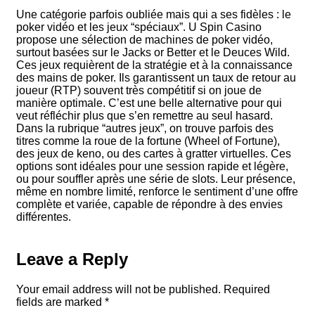
Une catégorie parfois oubliée mais qui a ses fidèles : le
poker vidéo et les jeux “spéciaux”. U Spin Casino
propose une sélection de machines de poker vidéo,
surtout basées sur le Jacks or Better et le Deuces Wild.
Ces jeux requièrent de la stratégie et à la connaissance
des mains de poker. Ils garantissent un taux de retour au
joueur (RTP) souvent très compétitif si on joue de
manière optimale. C’est une belle alternative pour qui
veut réfléchir plus que s’en remettre au seul hasard.
Dans la rubrique “autres jeux”, on trouve parfois des
titres comme la roue de la fortune (Wheel of Fortune),
des jeux de keno, ou des cartes à gratter virtuelles. Ces
options sont idéales pour une session rapide et légère,
ou pour souffler après une série de slots. Leur présence,
même en nombre limité, renforce le sentiment d’une offre
complète et variée, capable de répondre à des envies
différentes.
Leave a Reply
Your email address will not be published.
Required
fields are marked
*