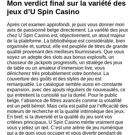
Mon verdict final sur la variété des
jeux d’U Spin Casino
Après cet examen approfondi, je puis vous donner mon
avis de passionné belge directement. La variété des jeux
chez U Spin Casino est, objectivement, un atout majeur
de la plateforme. La bibliothèque est considérable, bien
organisée et, surtout, elle est peuplée de titres de grande
qualité provenant des meilleurs fournisseurs. Que vous
soyez un adepte des slots aux bonus explosifs, un
chasseur de jackpots progressifs, un stratège des jeux
de table ou un amateur d’immersion live, vous
dénicherez très probablement votre bonheur. La
couverture des goûts et des styles de jeu est
remarquable. Le catalogue semble aussi en constante
expansion, avec des ajouts réguliers de nouveautés, ce
qui entretient la curiosité sur la durée. Pour le public
belge, l’absence de filtres avancés comme la volatilité
est un petit bémol. Mais cela est pallié par l’efficacité des
moteurs de recherche et la qualité intrinsèque des jeux.
En bref, si la diversité et la qualité du jeu sont vos
critères principaux, U Spin Casino mérite vraiment que
vous y jetiez un œil. C’est une arène de jeu numérique
qui a de quoi vous occuper et vous divertir pendant de