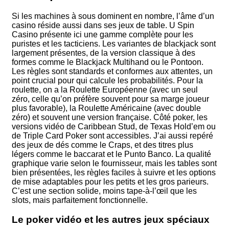
Si les machines à sous dominent en nombre, l’âme d’un
casino réside aussi dans ses jeux de table. U Spin
Casino présente ici une gamme complète pour les
puristes et les tacticiens. Les variantes de blackjack sont
largement présentes, de la version classique à des
formes comme le Blackjack Multihand ou le Pontoon.
Les règles sont standards et conformes aux attentes, un
point crucial pour qui calcule les probabilités. Pour la
roulette, on a la Roulette Européenne (avec un seul
zéro, celle qu’on préfère souvent pour sa marge joueur
plus favorable), la Roulette Américaine (avec double
zéro) et souvent une version française. Côté poker, les
versions vidéo de Caribbean Stud, de Texas Hold’em ou
de Triple Card Poker sont accessibles. J’ai aussi repéré
des jeux de dés comme le Craps, et des titres plus
légers comme le baccarat et le Punto Banco. La qualité
graphique varie selon le fournisseur, mais les tables sont
bien présentées, les règles faciles à suivre et les options
de mise adaptables pour les petits et les gros parieurs.
C’est une section solide, moins tape-à-l’œil que les
slots, mais parfaitement fonctionnelle.
Le poker vidéo et les autres jeux spéciaux