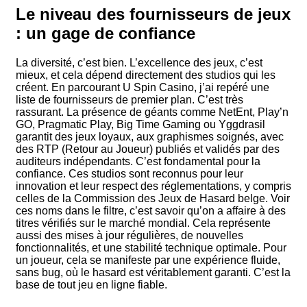
Le niveau des fournisseurs de jeux
: un gage de confiance
La diversité, c’est bien. L’excellence des jeux, c’est
mieux, et cela dépend directement des studios qui les
créent. En parcourant U Spin Casino, j’ai repéré une
liste de fournisseurs de premier plan. C’est très
rassurant. La présence de géants comme NetEnt, Play’n
GO, Pragmatic Play, Big Time Gaming ou Yggdrasil
garantit des jeux loyaux, aux graphismes soignés, avec
des RTP (Retour au Joueur) publiés et validés par des
auditeurs indépendants. C’est fondamental pour la
confiance. Ces studios sont reconnus pour leur
innovation et leur respect des réglementations, y compris
celles de la Commission des Jeux de Hasard belge. Voir
ces noms dans le filtre, c’est savoir qu’on a affaire à des
titres vérifiés sur le marché mondial. Cela représente
aussi des mises à jour régulières, de nouvelles
fonctionnalités, et une stabilité technique optimale. Pour
un joueur, cela se manifeste par une expérience fluide,
sans bug, où le hasard est véritablement garanti. C’est la
base de tout jeu en ligne fiable.