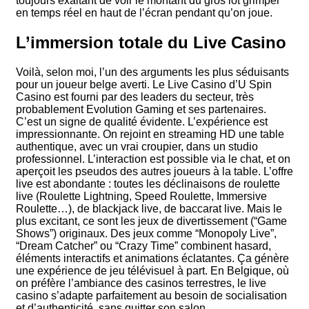
toujours exaltant de voir le montant du gros lot grimper
en temps réel en haut de l’écran pendant qu’on joue.
L’immersion totale du Live Casino
Voilà, selon moi, l’un des arguments les plus séduisants
pour un joueur belge averti. Le Live Casino d’U Spin
Casino est fourni par des leaders du secteur, très
probablement Evolution Gaming et ses partenaires.
C’est un signe de qualité évidente. L’expérience est
impressionnante. On rejoint en streaming HD une table
authentique, avec un vrai croupier, dans un studio
professionnel. L’interaction est possible via le chat, et on
aperçoit les pseudos des autres joueurs à la table. L’offre
live est abondante : toutes les déclinaisons de roulette
live (Roulette Lightning, Speed Roulette, Immersive
Roulette…), de blackjack live, de baccarat live. Mais le
plus excitant, ce sont les jeux de divertissement (“Game
Shows”) originaux. Des jeux comme “Monopoly Live”,
“Dream Catcher” ou “Crazy Time” combinent hasard,
éléments interactifs et animations éclatantes. Ça génère
une expérience de jeu télévisuel à part. En Belgique, où
on préfère l’ambiance des casinos terrestres, le live
casino s’adapte parfaitement au besoin de socialisation
et d’authenticité, sans quitter son salon.