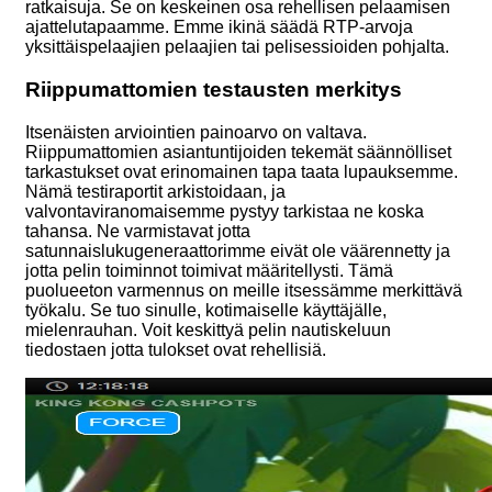
ratkaisuja. Se on keskeinen osa rehellisen pelaamisen
ajattelutapaamme. Emme ikinä säädä RTP-arvoja
yksittäispelaajien pelaajien tai pelisessioiden pohjalta.
Riippumattomien testausten merkitys
Itsenäisten arviointien painoarvo on valtava.
Riippumattomien asiantuntijoiden tekemät säännölliset
tarkastukset ovat erinomainen tapa taata lupauksemme.
Nämä testiraportit arkistoidaan, ja
valvontaviranomaisemme pystyy tarkistaa ne koska
tahansa. Ne varmistavat jotta
satunnaislukugeneraattorimme eivät ole väärennetty ja
jotta pelin toiminnot toimivat määritellysti. Tämä
puolueeton varmennus on meille itsessämme merkittävä
työkalu. Se tuo sinulle, kotimaiselle käyttäjälle,
mielenrauhan. Voit keskittyä pelin nautiskeluun
tiedostaen jotta tulokset ovat rehellisiä.