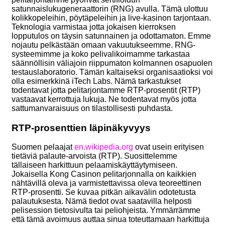
satunnaislukugeneraattorin (RNG) avulla. Tämä ulottuu
kolikkopeleihin, pöytäpeleihin ja live-kasinon tarjontaan.
Teknologia varmistaa jotta jokaisen kierroksen
lopputulos on täysin satunnainen ja odottamaton. Emme
nojautu pelkästään omaan vakuutukseemme. RNG-
systeemimme ja koko pelivalikoimamme tarkastaa
säännöllisin väliajoin riippumaton kolmannen osapuolen
testauslaboratorio. Tämän kaltaiseksi organisaatioksi voi
olla esimerkkinä iTech Labs. Nämä tarkastukset
todentavat jotta pelitarjontamme RTP-prosentit (RTP)
vastaavat kerrottuja lukuja. Ne todentavat myös jotta
sattumanvaraisuus on tilastollisesti puhdasta.
RTP-prosenttien läpinäkyvyys
Suomen pelaajat
en.wikipedia.org
ovat usein erityisen
tietäviä palaute-arvoista (RTP). Suosittelemme
tällaiseen harkittuun pelaamiskäyttäytymiseen.
Jokaisella Kong Casinon pelitarjonnalla on kaikkien
nähtävillä oleva ja varmistettavissa oleva teoreettinen
RTP-prosentti. Se kuvaa pitkän aikavälin odotetusta
palautuksesta. Nämä tiedot ovat saatavilla helposti
pelisession tietosivulta tai peliohjeista. Ymmärrämme
että tämä avoimuus auttaa sinua toteuttamaan harkittuja