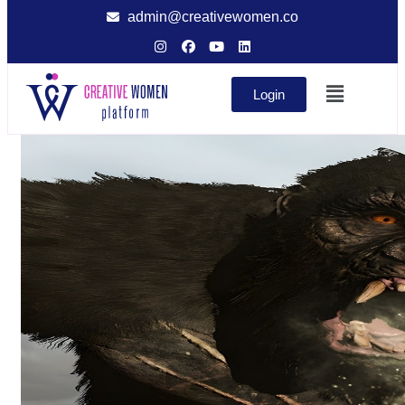
admin@creativewomen.co
Login