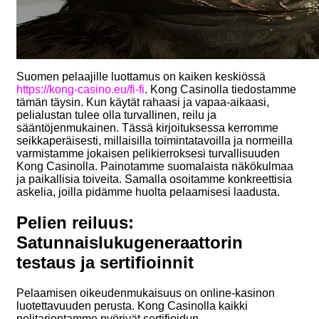
Suomen pelaajille luottamus on kaiken keskiössä
https://kong-casino.eu/fi-fi
. Kong Casinolla tiedostamme
tämän täysin. Kun käytät rahaasi ja vapaa-aikaasi,
pelialustan tulee olla turvallinen, reilu ja
sääntöjenmukainen. Tässä kirjoituksessa kerromme
seikkaperäisesti, millaisilla toimintatavoilla ja normeilla
varmistamme jokaisen pelikierroksesi turvallisuuden
Kong Casinolla. Painotamme suomalaista näkökulmaa
ja paikallisia toiveita. Samalla osoitamme konkreettisia
askelia, joilla pidämme huolta pelaamisesi laadusta.
Pelien reiluus:
Satunnaislukugeneraattorin
testaus ja sertifioinnit
Pelaamisen oikeudenmukaisuus on online-kasinon
luotettavuuden perusta. Kong Casinolla kaikki
pelitarjontamme pyörivät sertifioidun