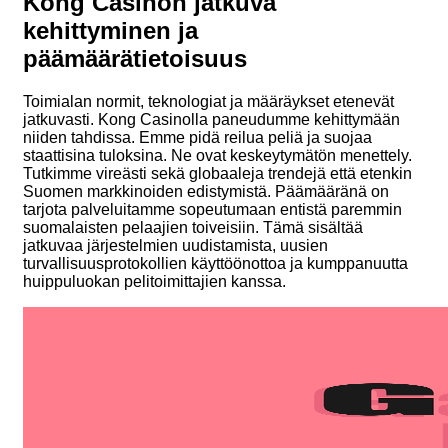
Kong Casinon jatkuva
kehittyminen ja
päämäärätietoisuus
Toimialan normit, teknologiat ja määräykset etenevät
jatkuvasti. Kong Casinolla paneudumme kehittymään
niiden tahdissa. Emme pidä reilua peliä ja suojaa
staattisina tuloksina. Ne ovat keskeytymätön menettely.
Tutkimme vireästi sekä globaaleja trendejä että etenkin
Suomen markkinoiden edistymistä. Päämääränä on
tarjota palveluitamme sopeutumaan entistä paremmin
suomalaisten pelaajien toiveisiin. Tämä sisältää
jatkuvaa järjestelmien uudistamista, uusien
turvallisuusprotokollien käyttöönottoa ja kumppanuutta
huippuluokan pelitoimittajien kanssa.