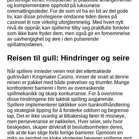
og komplementære opphold på luksuriøse
overnattingssteder. For de som vil ha en bit av det gode
liv, kan disse privilegiene omdanne tiden deres på
casinoet til noe virkelig uforglemmelig. Med hvert nytt
nivå de oppnår, kan spillerne tilby seg praktfulle fordeler
som ikke bare fryder dem, men også gir en fornemmelse
av uavhengighet og ære i den pulserende
spillatmosfæren.
Reisen til gull: Hindringer og seire
Når spillere innleder veien mot det ettertraktede
gullnivået i Kingmaker Casino, innser de snart at denne
reisen er pakket med både prøvelser og triumfer. Mange
konfronterer barrierer i form av overraskende
spillmekanikk og skarp konkurranse. For å overvinne
disse hindringene blir taktisk spilling avgjørende.
Spillere implementerer taktikker som bankrollhåndtering
og strategisk tipping for å forsterke oddsen og begrense
tap. Det er ikke uvanlig at tilbakeslag fører til misnøye,
men perseveranse er nøkkelen. Hver seier, selv hvor
beskjeden, skaper drivkraft til besluttsomheten deres,
slik at de kan stige forbi forrige barrierer. Gjennom en
miks av seighet og kloke strategier beveger spillerne mot