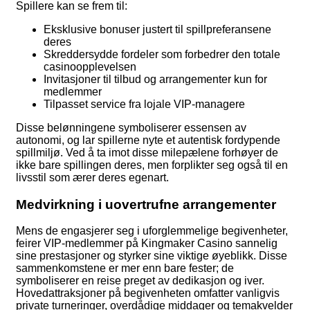
Spillere kan se frem til:
Eksklusive bonuser justert til spillpreferansene
deres
Skreddersydde fordeler som forbedrer den totale
casinoopplevelsen
Invitasjoner til tilbud og arrangementer kun for
medlemmer
Tilpasset service fra lojale VIP-managere
Disse belønningene symboliserer essensen av
autonomi, og lar spillerne nyte et autentisk fordypende
spillmiljø. Ved å ta imot disse milepælene forhøyer de
ikke bare spillingen deres, men forplikter seg også til en
livsstil som ærer deres egenart.
Medvirkning i uovertrufne arrangementer
Mens de engasjerer seg i uforglemmelige begivenheter,
feirer VIP-medlemmer på Kingmaker Casino sannelig
sine prestasjoner og styrker sine viktige øyeblikk. Disse
sammenkomstene er mer enn bare fester; de
symboliserer en reise preget av dedikasjon og iver.
Hovedattraksjoner på begivenheten omfatter vanligvis
private turneringer, overdådige middager og temakvelder